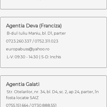
Agentia Deva (Franciza)
B-dul Iuliu Maniu, bl. D1, parter
0723.260.337
/
0752.311.023
europabuss@yahoo.ro
L-V: 09:30 - 14:30 | S-D: Inchis
Agentia Galati
Str. Otelarilor, nr. 34, bl. D4, sc. 2, ap 24, parter, în
fosta locatie SAIZ
0755.151.664
/
0730.888.551