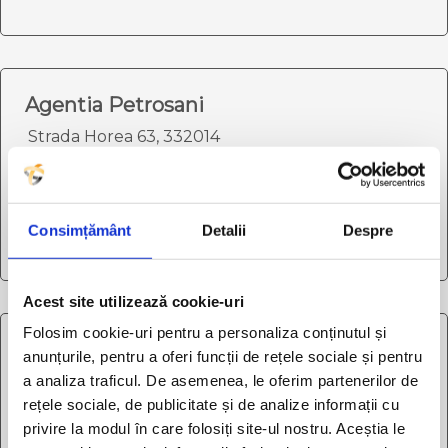
Agentia Petrosani
Strada Horea 63, 332014
0751.112.131
/
0752.311.023
petrosani@tabitatour.ro
Consimțământ
Detalii
Despre
L-V: 08:00 - 16:00 | S-D: Inchis
Acest site utilizează cookie-uri
Folosim cookie-uri pentru a personaliza conținutul și
Agentia Piatra Neamt (Franciza)
anunțurile, pentru a oferi funcții de rețele sociale și pentru
Bd. Decebal, nr.3, Bl. E2
a analiza traficul. De asemenea, le oferim partenerilor de
rețele sociale, de publicitate și de analize informații cu
0741.587.620
/
0730.888.551
privire la modul în care folosiți site-ul nostru. Aceștia le
mariusgeo99.mp79@gmail.com