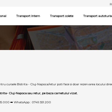
R
ional
Transport Intern
Transport colete
Transport autoturi
ru cursele Bistrita - Cluj-Napoca/retur poti face si doar rezervarea locului direc
istrita- Cluj-Napoca sau retur, pe baza carnetului vizat.
15.000
➡️ WhatsApp : 0749.551.200