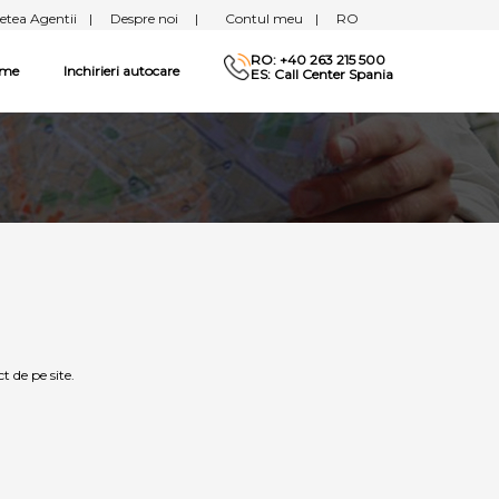
etea Agentii
|
Despre noi
|
Contul meu
|
RO
RO: +40 263 215 500
sme
Inchirieri autocare
ES: Call Center Spania
t de pe site.