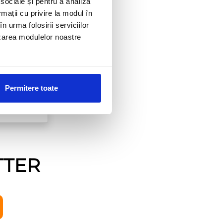
RARE
 sociale și pentru a analiza
rmații cu privire la modul în
ALA
n urma folosirii serviciilor
lizarea modulelor noastre
Permitere toate
TTER