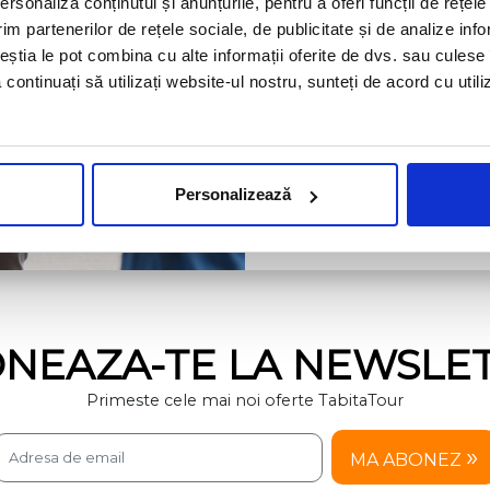
VERIFICA LIV
rsonaliza conținutul și anunțurile, pentru a oferi funcții de rețele
im partenerilor de rețele sociale, de publicitate și de analize info
INTERNATION
ceștia le pot combina cu alte informații oferite de dvs. sau culese î
să continuați să utilizați website-ul nostru, sunteți de acord cu uti
Personalizează
CAUTA COLET
NEAZA-TE LA NEWSLE
Primeste cele mai noi oferte TabitaTour
MA ABONEZ