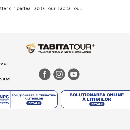
er din partea Tabita Tour. Tabita Tour.
e si
outati