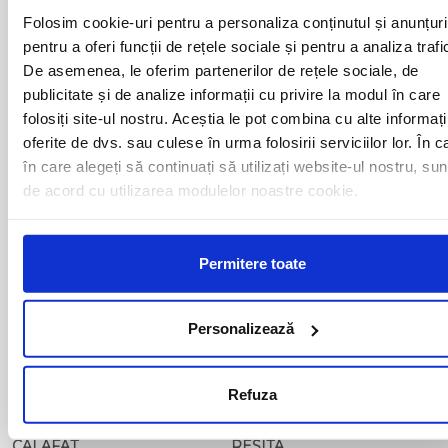
ALESD
MIZIL
Folosim cookie-uri pentru a personaliza conținutul și anunțuri
ALEXANDRIA
MOINESTI
ARAD
pentru a oferi funcții de rețele sociale și pentru a analiza trafi
MOTCA
BACAU
NUSFALAU
De asemenea, le oferim partenerilor de rețele sociale, de
BAIA MARE
OLTENITA
publicitate și de analize informații cu privire la modul în care
BAILE HERCULANE
ONESTI
folosiți site-ul nostru. Aceștia le pot combina cu alte informați
BAILESTI
ORADEA
oferite de dvs. sau culese în urma folosirii serviciilor lor. În c
BALS-IS
ORSOVA
în care alegeți să continuați să utilizați website-ul nostru, sun
BALS-OT
PASCANI
de acord cu utilizarea modulelor noastre cookie.
BARCA
PERICEI
BARLAD
PERISOR
BECHET
PETROSANI
BECLEAN
PIATRA NEAMT
Permitere toate
BISTRET
PISCU VECHI
BISTRITA
PITESTI
BLAJ
PLOIESTI
Personalizează
BOTOSANI
PODARI
BRAILA
POIANA MARE
BRASOV
RADOVAN
Refuza
BUCURESTI AGENTIE
RAST
BUZAU
REGHIN
CALAFAT
RESITA