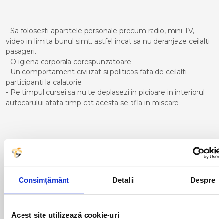
- Sa folosesti aparatele personale precum radio, mini TV,
video in limita bunul simt, astfel incat sa nu deranjeze ceilalti
pasageri.
- O igiena corporala corespunzatoare
- Un comportament civilizat si politicos fata de ceilalti
participanti la calatorie
- Pe timpul cursei sa nu te deplasezi in picioare in interiorul
autocarului atata timp cat acesta se afla in miscare
Curse din Romania catre
LANCON PROVENCE:
Consimțământ
Detalii
Despre
ACAS
LUGOJ
ADJUD
MAGLAVIT
AIUD
MEDGIDIA
ALBA IULIA
MEDIAS
Acest site utilizează cookie-uri