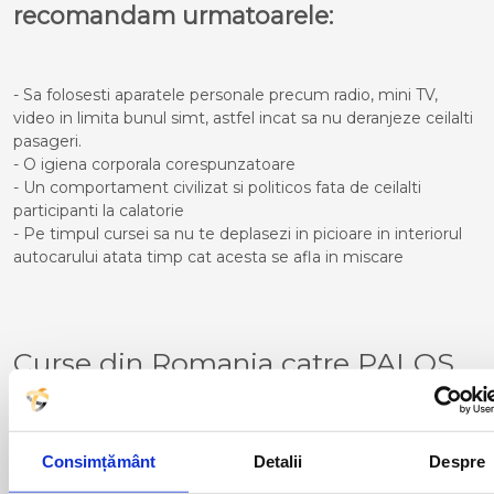
recomandam urmatoarele:
- Sa folosesti aparatele personale precum radio, mini TV,
video in limita bunul simt, astfel incat sa nu deranjeze ceilalti
pasageri.
- O igiena corporala corespunzatoare
- Un comportament civilizat si politicos fata de ceilalti
participanti la calatorie
- Pe timpul cursei sa nu te deplasezi in picioare in interiorul
autocarului atata timp cat acesta se afla in miscare
Curse din Romania catre PALOS
DE LA FRONTERA:
ACAS
LUGOJ
ADJUD
MAGLAVIT
Consimțământ
Detalii
Despre
AIUD
MEDGIDIA