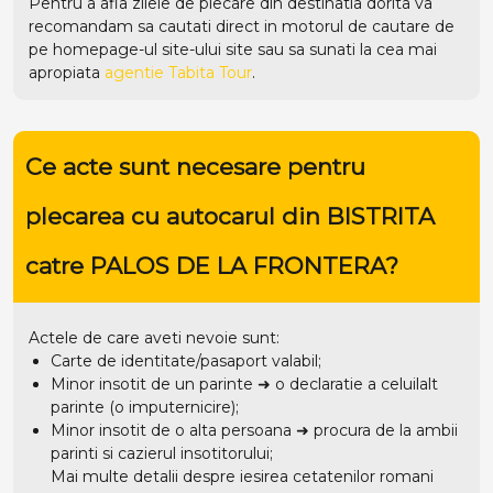
Pentru a afla zilele de plecare din destinatia dorita va
recomandam sa cautati direct in motorul de cautare de
pe homepage-ul site-ului
site
sau sa sunati la cea mai
apropiata
agentie Tabita Tour
.
Ce acte sunt necesare pentru
plecarea cu autocarul din BISTRITA
catre PALOS DE LA FRONTERA?
Actele de care aveti nevoie sunt:
Carte de identitate/pasaport valabil;
Minor insotit de un parinte ➜ o declaratie a celuilalt
parinte (o imputernicire);
Minor insotit de o alta persoana ➜ procura de la ambii
parinti si cazierul insotitorului;
Mai multe detalii despre iesirea cetatenilor romani