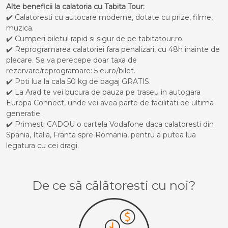
Alte beneficii la calatoria cu Tabita Tour:
✔️ Calatoresti cu autocare moderne, dotate cu prize, filme,
muzica.
✔️ Cumperi biletul rapid si sigur de pe tabitatour.ro.
✔️ Reprogramarea calatoriei fara penalizari, cu 48h inainte de
plecare. Se va perecepe doar taxa de
rezervare/reprogramare: 5 euro/bilet.
✔️ Poti lua la cala 50 kg de bagaj GRATIS.
✔️ La Arad te vei bucura de pauza pe traseu in autogara
Europa Connect, unde vei avea parte de facilitati de ultima
generatie.
✔️ Primesti CADOU o cartela Vodafone daca calatoresti din
Spania, Italia, Franta spre Romania, pentru a putea lua
legatura cu cei dragi.
De ce sã cãlãtoresti cu noi?