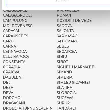
CALAFAT
RESITA
CALARASI-CL
RM. VALCEA
CALARASI-DOLJ
ROMAN
CAMPULUNG
ROSIORII DE VEDE
MOLDOVENESC
SADOVA
CARACAL
SALONTA
CARANSEBES
SARMASAG
CAREI
SATU MARE
CARNA
SEBES
CERNAVODA
SEGARCEA
CLUJ NAPOCA
SIBIU
CONSTANTA
SIBOT
CORABIA
SIGHETU MARMATIEI
CRAIOVA
SIMAND
DABULENI
SIMERIA
DEJ
SIMLEU SILVANIEI
DESA
SLATINA
DEVA
SLOBOZIA
DOROHOI
SUCEAVA
DRAGASANI
SUPUR
DROBETA TURNU SEVERIN
TANDAREI