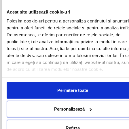
ALBA IULIA
MEDIAS
ALESD
MIZIL
Acest site utilizează cookie-uri
ALEXANDRIA
MOINESTI
ARAD
MOTCA
Folosim cookie-uri pentru a personaliza conținutul și anunțuri
BACAU
NUSFALAU
pentru a oferi funcții de rețele sociale și pentru a analiza trafi
BAIA MARE
OLTENITA
De asemenea, le oferim partenerilor de rețele sociale, de
BAILE HERCULANE
ONESTI
publicitate și de analize informații cu privire la modul în care
BAILESTI
ORADEA
folosiți site-ul nostru. Aceștia le pot combina cu alte informați
BALS-IS
ORSOVA
oferite de dvs. sau culese în urma folosirii serviciilor lor. În c
BALS-OT
PASCANI
BARCA
în care alegeți să continuați să utilizați website-ul nostru, sun
PERICEI
BARLAD
PERISOR
de acord cu utilizarea modulelor noastre cookie.
BECHET
PETROSANI
BECLEAN
PIATRA NEAMT
BISTRET
PISCU VECHI
Permitere toate
BISTRITA
PITESTI
BLAJ
PLOIESTI
BOTOSANI
PODARI
Personalizează
BRAILA
POIANA MARE
BRASOV
RADOVAN
BUCURESTI AGENTIE
RAST
Refuza
BUZAU
REGHIN