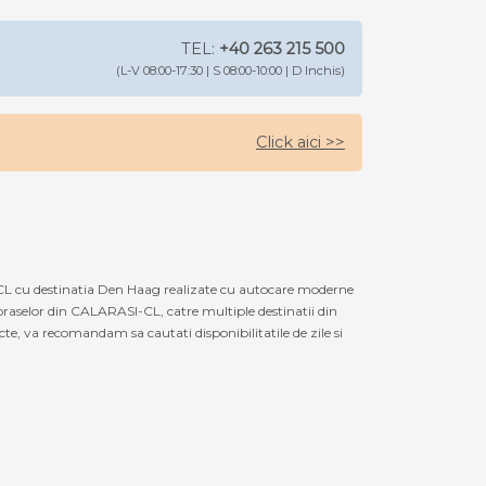
TEL:
+40 263 215 500
(L-V 08:00-17:30 | S 08:00-10:00 | D Inchis)
Click aici >>
CL cu destinatia Den Haag realizate cu autocare moderne
oraselor din CALARASI-CL, catre multiple destinatii din
te, va recomandam sa cautati disponibilitatile de zile si