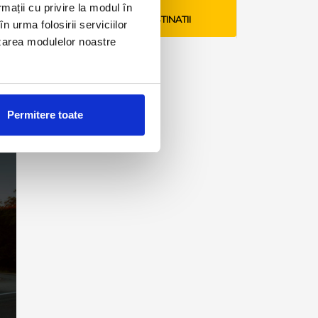
rmații cu privire la modul în
VEZI TARIFE SI DESTINATII
n urma folosirii serviciilor
lizarea modulelor noastre
Permitere toate