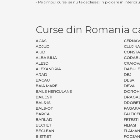
- Pe timpul cursei sa nu te deplasezi in picioare in interior
Curse din Romania c
ACAS
CERNA
ADJUD
CLUJ N
AIUD
CONSTA
ALBA IULIA
CORABI
ALESD
CRAIOV
ALEXANDRIA
DABULE
ARAD
DEJ
BACAU
DESA
BAIA MARE
DEVA
BAILE HERCULANE
DOROH
BAILESTI
DRAGAS
BALS-IS
DROBET
BALS-OT
FAGARA
BARCA
FALTICE
BARLAD
FETESTI
BECHET
FILIASI
BECLEAN
FLAMAN
BISTRET
FOCSAN