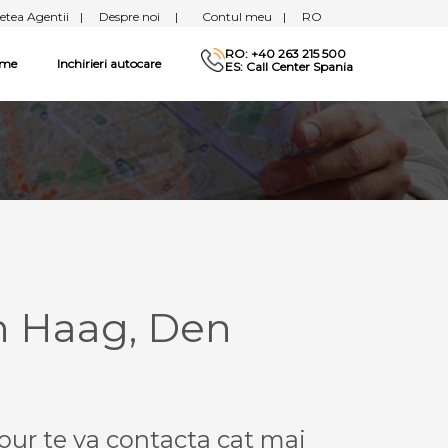
etea Agentii
|
Despre noi
|
Contul meu
|
RO
RO: +40 263 215 500
sme
Inchirieri autocare
ES: Call Center Spania
n Haag, Den
our te va contacta cat mai