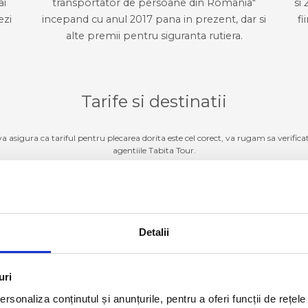
ai
transportator de persoane din Romania"
si 
ezi
incepand cu anul 2017 pana in prezent, dar si
fi
alte premii pentru siguranta rutiera.
Tarife si destinatii
 va asigura ca tariful pentru plecarea dorita este cel corect, va rugam sa verifica
agentiile Tabita Tour.
Germania
ZI TARIFE SI DESTINATII
Detalii
Luxemburg
ZI TARIFE SI DESTINATII
uri
Belgia
ZI TARIFE SI DESTINATII
rsonaliza conținutul și anunțurile, pentru a oferi funcții de rețele