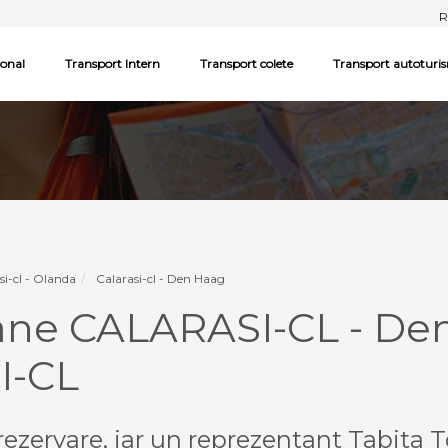
R
ional
Transport Intern
Transport colete
Transport autoturi
si-cl - Olanda
Calarasi-cl - Den Haag
ane CALARASI-CL - De
I-CL
ezervare, iar un reprezentant Tabita T