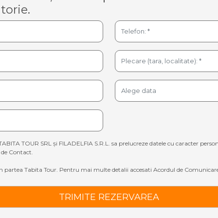
torie.
TABITA TOUR SRL și FILADELFIA S.R.L. sa prelucreze datele cu caracter personal sp
de Contact.
 partea Tabita Tour. Pentru mai multe detalii accesati
Acordul de Comunicare
TRIMITE REZERVAREA