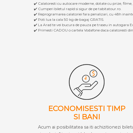
✔️ Calatoresti cu autocare moderne, dotate cu prize, filme
✔️ Cumperi biletul rapid si sigur de pe tabitatour.ro.
✔️ Reprogramarea calatoriei fara penalizari, cu 48h inaint
✔️ Poti lua la cala 50 kg de bagaj GRATIS.
✔️ La Arad te vei bucura de pauza pe traseu in autogara Eu
✔️ Primesti CADOU o cartela Vodafone daca calatoresti din 
ECONOMISESTI TIMP
SI BANI
Acum ai posibilitatea sa iti achizitionezi bilet