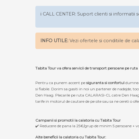
ℹ️ CALL CENTER: Suport clienti si informatii s
INFO UTILE:
Vezi ofertele si conditiile de ca
Tabita Tour va ofera servicii de transport persoane pe r
Pentru ca punem accent pe
siguranta si confortul
dumneav
si fiabile. Dorim sa gasiti in noi un partener de nadejde,
Den Haag. Plecarile pe ruta CALARASI-CL catre Den Haag, dar
tarife in motorul de cautare de pe site sau sa ne cereti o ofe
Campanii si promotii la calatoria cu Tabita Tour
✔️ Reducere de pana la 25€/grup de minim 5 persoane + v
Alte beneficii la calatoria cu Tabita Tour: