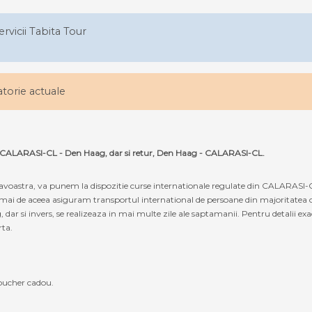
ervicii Tabita Tour
latorie actuale
uta CALARASI-CL - Den Haag, dar si retur, Den Haag - CALARASI-CL.
oastra, va punem la dispozitie curse internationale regulate din CALARASI-
 tocmai de aceea asiguram transportul international de persoane din majoritatea 
 si invers, se realizeaza in mai multe zile ale saptamanii. Pentru detalii exac
rta.
oucher cadou.