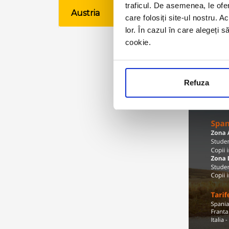
traficul. De asemenea, le ofer
Austria
VE
care folosiți site-ul nostru. A
lor. În cazul în care alegeți 
cookie.
Refuza