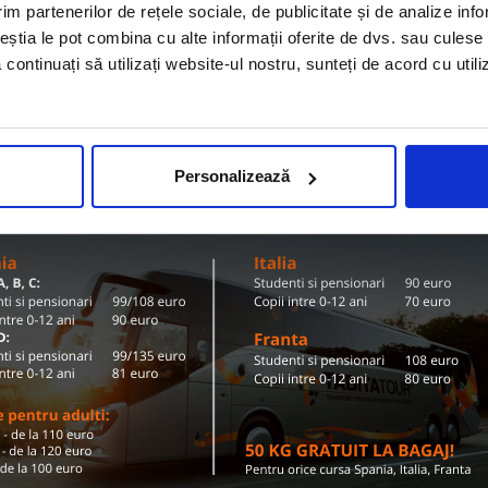
im partenerilor de rețele sociale, de publicitate și de analize info
Olanda
ZI TARIFE SI DESTINATII
ceștia le pot combina cu alte informații oferite de dvs. sau culese î
să continuați să utilizați website-ul nostru, sunteți de acord cu uti
Conditii de calatorie si bagaje
Personalizează