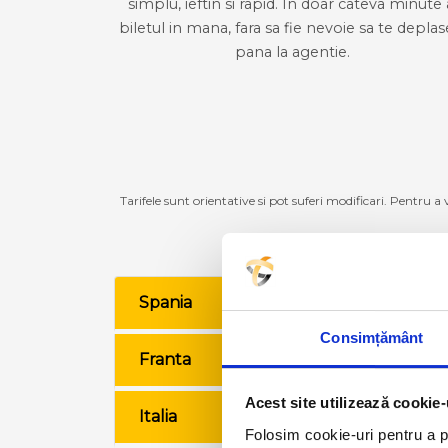
simplu, ieftin si rapid. In doar cateva minute 
biletul in mana, fara sa fie nevoie sa te deplas
pana la agentie.
Tarifele sunt orientative si pot suferi modificari. Pentru a
Spania
VE
Consimțământ
Franta
VE
Acest site utilizează cookie-
Italia
VE
Folosim cookie-uri pentru a pe