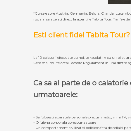
*Cursele spre Austria, Germania, Belgia, Olanda, Luxembur
rugam sa apelati direct la agentiile Tabita Tour. Tarifele de
Esti client fidel Tabita Tour?
La 10 calatorii efectuate cu noi, te rasplatim cu un bilet gra
Cere mai multe detalii despre Regulament in una dintre ag
Ca sa ai parte de o calatori
urmatoarele:
- Sa folosesti aparatele personale precum radio, mini TV, vid
- O igiena corporala corespunzatoare
- Un comportament civilizat si politicos fata de ceilalti part