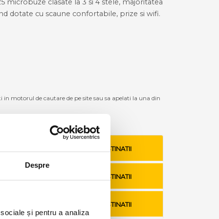
25 microbuze clasate la 3 si 4 stele, majoritatea
ind dotate cu scaune confortabile, prize si wifi.
ti in motorul de cautare de pe site sau sa apelati la una din
VEZI TARIFE SI DESTINATII
Despre
VEZI TARIFE SI DESTINATII
VEZI TARIFE SI DESTINATII
 sociale și pentru a analiza