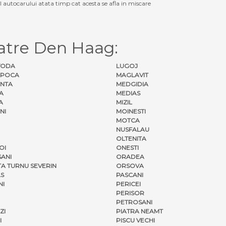
ul autocarului atata timp cat acesta se afla in miscare
atre Den Haag:
VODA
LUGOJ
APOCA
MAGLAVIT
NTA
MEDGIDIA
A
MEDIAS
A
MIZIL
NI
MOINESTI
MOTCA
NUSFALAU
OLTENITA
OI
ONESTI
ANI
ORADEA
A TURNU SEVERIN
ORSOVA
S
PASCANI
NI
PERICEI
PERISOR
PETROSANI
ZI
PIATRA NEAMT
I
PISCU VECHI