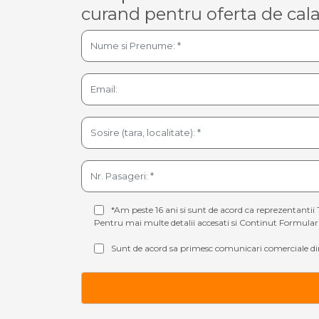
curand pentru oferta de cala
*Am peste 16 ani si sunt de acord ca reprezentantii 
Pentru mai multe detalii accesati si
Continut Formular 
Sunt de acord sa primesc comunicari comerciale din