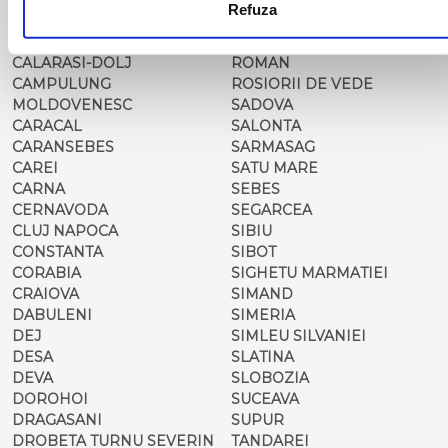
Refuza
CALAFAT
RESITA
CALARASI-CL
RM. VALCEA
CALARASI-DOLJ
ROMAN
CAMPULUNG
ROSIORII DE VEDE
MOLDOVENESC
SADOVA
CARACAL
SALONTA
CARANSEBES
SARMASAG
CAREI
SATU MARE
CARNA
SEBES
CERNAVODA
SEGARCEA
CLUJ NAPOCA
SIBIU
CONSTANTA
SIBOT
CORABIA
SIGHETU MARMATIEI
CRAIOVA
SIMAND
DABULENI
SIMERIA
DEJ
SIMLEU SILVANIEI
DESA
SLATINA
DEVA
SLOBOZIA
DOROHOI
SUCEAVA
DRAGASANI
SUPUR
DROBETA TURNU SEVERIN
TANDAREI