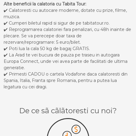
Alte beneficii la calatoria cu Tabita Tour:
✔️ Calatoresti cu autocare moderne, dotate cu prize, filme,
muzica.
✔️ Cumperi biletul rapid si sigur de pe tabitatour.ro.
✔️ Reprogramarea calatoriei fara penalizari, cu 48h inainte de
plecare. Se va perecepe doar taxa de
rezervare/reprogramare: 5 euro/bilet.
✔️ Poti lua la cala 50 kg de bagaj GRATIS.
✔️ La Arad te vei bucura de pauza pe traseu in autogara
Europa Connect, unde vei avea parte de facilitati de ultima
generatie.
✔️ Primesti CADOU o cartela Vodafone daca calatoresti din
Spania, Italia, Franta spre Romania, pentru a putea lua
legatura cu cei dragi.
De ce sã cãlãtoresti cu noi?