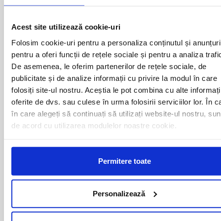
ALBA IULIA
MEDIAS
ALESD
MIZIL
ALEXANDRIA
MOINESTI
Acest site utilizează cookie-uri
ARAD
MOTCA
Folosim cookie-uri pentru a personaliza conținutul și anunțuri
BACAU
NUSFALAU
pentru a oferi funcții de rețele sociale și pentru a analiza trafi
BAIA MARE
OLTENITA
BAILE HERCULANE
ONESTI
De asemenea, le oferim partenerilor de rețele sociale, de
BAILESTI
ORADEA
publicitate și de analize informații cu privire la modul în care
BALS-IS
ORSOVA
folosiți site-ul nostru. Aceștia le pot combina cu alte informați
BALS-OT
PASCANI
oferite de dvs. sau culese în urma folosirii serviciilor lor. În c
BARCA
PERICEI
în care alegeți să continuați să utilizați website-ul nostru, sun
BARLAD
PERISOR
de acord cu utilizarea modulelor noastre cookie.
BECHET
PETROSANI
BECLEAN
PIATRA NEAMT
BISTRET
PISCU VECHI
BISTRITA
PITESTI
Permitere toate
BLAJ
PLOIESTI
BOTOSANI
PODARI
BRAILA
POIANA MARE
Personalizează
BRASOV
RADOVAN
BUCURESTI AGENTIE
RAST
BUZAU
REGHIN