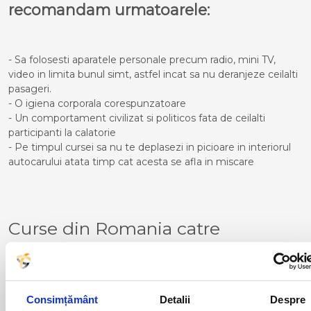
recomandam urmatoarele:
- Sa folosesti aparatele personale precum radio, mini TV,
video in limita bunul simt, astfel incat sa nu deranjeze ceilalti
pasageri.
- O igiena corporala corespunzatoare
- Un comportament civilizat si politicos fata de ceilalti
participanti la calatorie
- Pe timpul cursei sa nu te deplasezi in picioare in interiorul
autocarului atata timp cat acesta se afla in miscare
Curse din Romania catre
LANCON PROVENCE:
ACAS
LUGOJ
ADJUD
MAGLAVIT
Consimțământ
Detalii
Despre
AIUD
MEDGIDIA