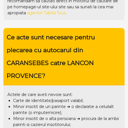
recomandam sa cautati direct in motorul de cautare de
pe homepage-ul site-ului
site
sau sa sunati la cea mai
apropiata
agentie Tabita Tour
.
Ce acte sunt necesare pentru
plecarea cu autocarul din
CARANSEBES catre LANCON
PROVENCE?
Actele de care aveti nevoie sunt:
Carte de identitate/pasaport valabil;
Minor insotit de un parinte ➜ o declaratie a celuilalt
parinte (o imputernicire);
Minor insotit de o alta persoana ➜ procura de la ambii
parinti si cazierul insotitorului;