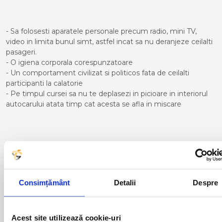
- Sa folosesti aparatele personale precum radio, mini TV,
video in limita bunul simt, astfel incat sa nu deranjeze ceilalti
pasageri.
- O igiena corporala corespunzatoare
- Un comportament civilizat si politicos fata de ceilalti
participanti la calatorie
- Pe timpul cursei sa nu te deplasezi in picioare in interiorul
autocarului atata timp cat acesta se afla in miscare
Curse din Romania catre
ROQUETAS DEL MAR:
Consimțământ
Detalii
Despre
ACAS
LUGOJ
ADJUD
MAGLAVIT
AIUD
MEDGIDIA
ALBA IULIA
MEDIAS
Acest site utilizează cookie-uri