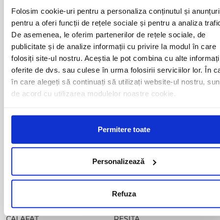
ALESD
MIZIL
Folosim cookie-uri pentru a personaliza conținutul și anunțuri
ALEXANDRIA
MOINESTI
ARAD
pentru a oferi funcții de rețele sociale și pentru a analiza trafi
MOTCA
BACAU
NUSFALAU
De asemenea, le oferim partenerilor de rețele sociale, de
BAIA MARE
OLTENITA
publicitate și de analize informații cu privire la modul în care
BAILE HERCULANE
ONESTI
folosiți site-ul nostru. Aceștia le pot combina cu alte informați
BAILESTI
ORADEA
oferite de dvs. sau culese în urma folosirii serviciilor lor. În c
BALS-IS
ORSOVA
în care alegeți să continuați să utilizați website-ul nostru, sun
BALS-OT
PASCANI
de acord cu utilizarea modulelor noastre cookie.
BARCA
PERICEI
BARLAD
PERISOR
BECHET
PETROSANI
BECLEAN
PIATRA NEAMT
Permitere toate
BISTRET
PISCU VECHI
BISTRITA
PITESTI
BLAJ
PLOIESTI
Personalizează
BOTOSANI
PODARI
BRAILA
POIANA MARE
BRASOV
RADOVAN
Refuza
BUCURESTI AGENTIE
RAST
BUZAU
REGHIN
CALAFAT
RESITA