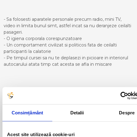
- Sa folosesti aparatele personale precum radio, mini TV,
video in limita bunul simt, astfel incat sa nu deranjeze ceilalti
pasageri.
- O igiena corporala corespunzatoare
- Un comportament civilizat si politicos fata de ceilalti
participanti la calatorie
- Pe timpul cursei sa nu te deplasezi in picioare in interiorul
autocarului atata timp cat acesta se afla in miscare
Curse din Romania catre
ROQUETAS DEL MAR:
Consimțământ
Detalii
Despre
ACAS
LUGOJ
ADJUD
MAGLAVIT
AIUD
MEDGIDIA
ALBA IULIA
MEDIAS
Acest site utilizează cookie-uri