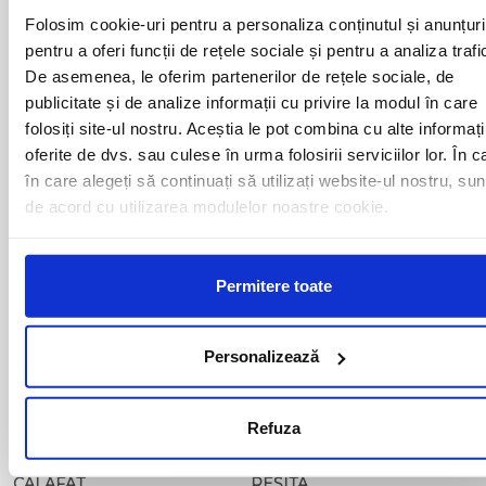
ALESD
MIZIL
Folosim cookie-uri pentru a personaliza conținutul și anunțuri
ALEXANDRIA
MOINESTI
ARAD
pentru a oferi funcții de rețele sociale și pentru a analiza trafi
MOTCA
BACAU
NUSFALAU
De asemenea, le oferim partenerilor de rețele sociale, de
BAIA MARE
OLTENITA
publicitate și de analize informații cu privire la modul în care
BAILE HERCULANE
ONESTI
folosiți site-ul nostru. Aceștia le pot combina cu alte informați
BAILESTI
ORADEA
oferite de dvs. sau culese în urma folosirii serviciilor lor. În c
BALS-IS
ORSOVA
în care alegeți să continuați să utilizați website-ul nostru, sun
BALS-OT
PASCANI
de acord cu utilizarea modulelor noastre cookie.
BARCA
PERICEI
BARLAD
PERISOR
BECHET
PETROSANI
BECLEAN
PIATRA NEAMT
Permitere toate
BISTRET
PISCU VECHI
BISTRITA
PITESTI
BLAJ
PLOIESTI
Personalizează
BOTOSANI
PODARI
BRAILA
POIANA MARE
BRASOV
RADOVAN
Refuza
BUCURESTI AGENTIE
RAST
BUZAU
REGHIN
CALAFAT
RESITA