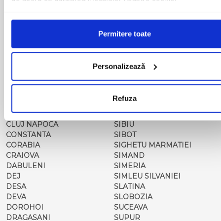
BUZAU
REGHIN
CALAFAT
RESITA
CALARASI-CL
RM. VALCEA
Permitere toate
CALARASI-DOLJ
ROMAN
CAMPULUNG
ROSIORII DE VEDE
MOLDOVENESC
SADOVA
Personalizează
CARACAL
SALONTA
CARANSEBES
SARMASAG
CAREI
SATU MARE
Refuza
CARNA
SEBES
CERNAVODA
SEGARCEA
CLUJ NAPOCA
SIBIU
CONSTANTA
SIBOT
CORABIA
SIGHETU MARMATIEI
CRAIOVA
SIMAND
DABULENI
SIMERIA
DEJ
SIMLEU SILVANIEI
DESA
SLATINA
DEVA
SLOBOZIA
DOROHOI
SUCEAVA
DRAGASANI
SUPUR