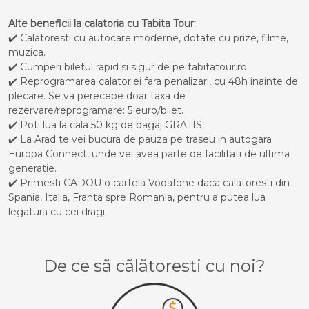
Alte beneficii la calatoria cu Tabita Tour:
✔️ Calatoresti cu autocare moderne, dotate cu prize, filme,
muzica.
✔️ Cumperi biletul rapid si sigur de pe tabitatour.ro.
✔️ Reprogramarea calatoriei fara penalizari, cu 48h inainte de
plecare. Se va perecepe doar taxa de
rezervare/reprogramare: 5 euro/bilet.
✔️ Poti lua la cala 50 kg de bagaj GRATIS.
✔️ La Arad te vei bucura de pauza pe traseu in autogara
Europa Connect, unde vei avea parte de facilitati de ultima
generatie.
✔️ Primesti CADOU o cartela Vodafone daca calatoresti din
Spania, Italia, Franta spre Romania, pentru a putea lua
legatura cu cei dragi.
De ce sã cãlãtoresti cu noi?