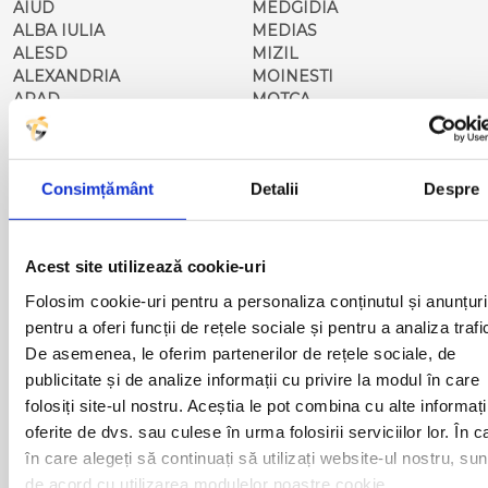
AIUD
MEDGIDIA
ALBA IULIA
MEDIAS
ALESD
MIZIL
ALEXANDRIA
MOINESTI
ARAD
MOTCA
BACAU
NUSFALAU
BAIA MARE
OLTENITA
BAILE HERCULANE
ONESTI
Consimțământ
Detalii
Despre
BAILESTI
ORADEA
BALS-IS
ORSOVA
BALS-OT
PASCANI
BARCA
PERICEI
Acest site utilizează cookie-uri
BARLAD
PERISOR
Folosim cookie-uri pentru a personaliza conținutul și anunțuri
BECHET
PETROSANI
pentru a oferi funcții de rețele sociale și pentru a analiza trafi
BECLEAN
PIATRA NEAMT
BISTRET
PISCU VECHI
De asemenea, le oferim partenerilor de rețele sociale, de
BISTRITA
PITESTI
publicitate și de analize informații cu privire la modul în care
BLAJ
PLOIESTI
folosiți site-ul nostru. Aceștia le pot combina cu alte informați
BOTOSANI
PODARI
oferite de dvs. sau culese în urma folosirii serviciilor lor. În c
BRAILA
POIANA MARE
în care alegeți să continuați să utilizați website-ul nostru, sun
BRASOV
RADOVAN
de acord cu utilizarea modulelor noastre cookie.
BUCURESTI AGENTIE
RAST