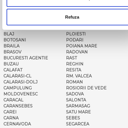
BARLAD
PERISOR
BECHET
PETROSANI
BECLEAN
PIATRA NEAMT
Refuza
BISTRET
PISCU VECHI
BISTRITA
PITESTI
BLAJ
PLOIESTI
BOTOSANI
PODARI
BRAILA
POIANA MARE
BRASOV
RADOVAN
BUCURESTI AGENTIE
RAST
BUZAU
REGHIN
CALAFAT
RESITA
CALARASI-CL
RM. VALCEA
CALARASI-DOLJ
ROMAN
CAMPULUNG
ROSIORII DE VEDE
MOLDOVENESC
SADOVA
CARACAL
SALONTA
CARANSEBES
SARMASAG
CAREI
SATU MARE
CARNA
SEBES
CERNAVODA
SEGARCEA