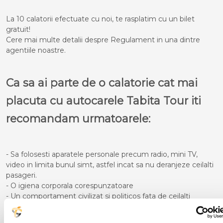
La 10 calatorii efectuate cu noi, te rasplatim cu un bilet
gratuit!
Cere mai multe detalii despre Regulament in una dintre
agentiile noastre.
Ca sa ai parte de o calatorie cat mai
placuta cu autocarele Tabita Tour iti
recomandam urmatoarele:
- Sa folosesti aparatele personale precum radio, mini TV,
video in limita bunul simt, astfel incat sa nu deranjeze ceilalti
pasageri.
- O igiena corporala corespunzatoare
- Un comportament civilizat si politicos fata de ceilalti
participanti la calatorie
- Pe timpul cursei sa nu te deplasezi in picioare in interiorul