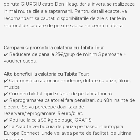
pe ruta GIURGIU catre Den Haag, dar si invers, se realizeaza
in mai multe zile ale saptamanii. Pentru detalii exacte, va
recomandam sa cautati disponibilitatile de zile si tarife in
motorul de cautare de pe site sau sa ne cereti o oferta.
Campanii si promotii la calatoria cu Tabita Tour
✔️ Reducere de pana la 25€/grup de minim 5 persoane +
voucher cadou.
Alte beneficii la calatoria cu Tabita Tour:
✔️ Calatoresti cu autocare moderne, dotate cu prize, filme,
muzica.
✔️ Cumperi biletul rapid si sigur de pe tabitatour.ro.
✔️ Reprogramarea calatoriei fara penalizari, cu 48h inainte de
plecare. Se va perecepe doar taxa de
rezervare/reprogramare: 5 euro/bilet.
✔️ Poti lua la cala 50 kg de bagaj GRATIS.
✔️ La Arad te vei bucura de pauza pe traseu in autogara
Europa Connect, unde vei avea parte de facilitati de ultima
generatie.