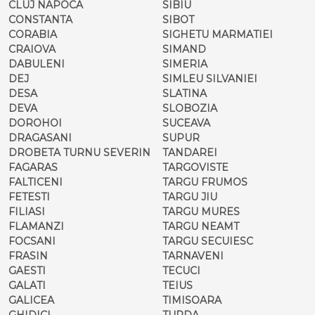
CLUJ NAPOCA
SIBIU
CONSTANTA
SIBOT
CORABIA
SIGHETU MARMATIEI
CRAIOVA
SIMAND
DABULENI
SIMERIA
DEJ
SIMLEU SILVANIEI
DESA
SLATINA
DEVA
SLOBOZIA
DOROHOI
SUCEAVA
DRAGASANI
SUPUR
DROBETA TURNU SEVERIN
TANDAREI
FAGARAS
TARGOVISTE
FALTICENI
TARGU FRUMOS
FETESTI
TARGU JIU
FILIASI
TARGU MURES
FLAMANZI
TARGU NEAMT
FOCSANI
TARGU SECUIESC
FRASIN
TARNAVENI
GAESTI
TECUCI
GALATI
TEIUS
GALICEA
TIMISOARA
GHIDICI
TURDA