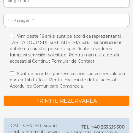
*Am peste 16 ani si sunt de acord ca reprezentantii
TABITA TOUR SRL și FILADELFIA S.R.L. sa prelucreze
datele cu caracter personal specificate in vederea
furnizarii serviciilor solicitate. Pentru mai multe detalii
accesati si
Continut Formular de Contact.
Sunt de acord sa primesc comunicari comerciale din
partea Tabita Tour. Pentru mai multe detalii accesati
Acordul de Comunicare Comerciala.
TRIMITE REZERVAREA
ℹ️ CALL CENTER: Suport
TEL:
+40 263 215 500
clienti si informatii servicii
(L-V 08:00-17:30 | S 08:00-10:00 | D