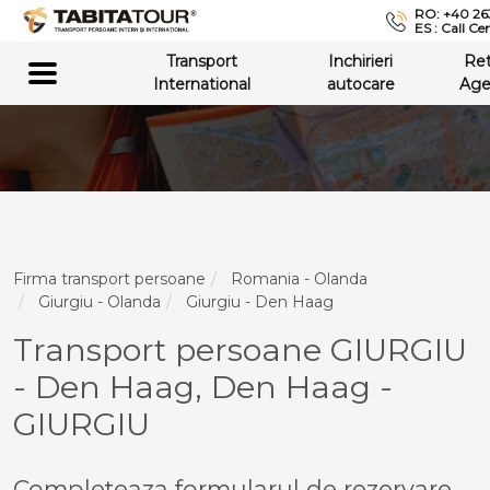
RO: +40 26
ES : Call Ce
Transport
Inchirieri
Re
International
autocare
Age
Firma transport persoane
Romania - Olanda
Giurgiu - Olanda
Giurgiu - Den Haag
Transport persoane GIURGIU
- Den Haag, Den Haag -
GIURGIU
Completeaza formularul de rezervare,