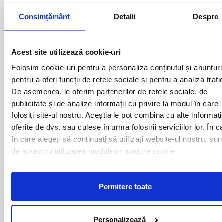
autocarului atata timp cat acesta se afla in miscare
Consimțământ
Detalii
Despre
Curse din Romania catre Den
Acest site utilizează cookie-uri
Haag:
Folosim cookie-uri pentru a personaliza conținutul și anunțuri
pentru a oferi funcții de rețele sociale și pentru a analiza trafi
ACAS
LUGOJ
De asemenea, le oferim partenerilor de rețele sociale, de
ADJUD
MAGLAVIT
publicitate și de analize informații cu privire la modul în care
AIUD
MEDGIDIA
ALBA IULIA
MEDIAS
folosiți site-ul nostru. Aceștia le pot combina cu alte informați
ALESD
MIZIL
oferite de dvs. sau culese în urma folosirii serviciilor lor. În c
ALEXANDRIA
MOINESTI
în care alegeți să continuați să utilizați website-ul nostru, sun
ARAD
MOTCA
de acord cu utilizarea modulelor noastre cookie.
BACAU
NUSFALAU
BAIA MARE
OLTENITA
BAILE HERCULANE
ONESTI
Permitere toate
BAILESTI
ORADEA
BALS-IS
ORSOVA
BALS-OT
PASCANI
BARCA
PERICEI
Personalizează