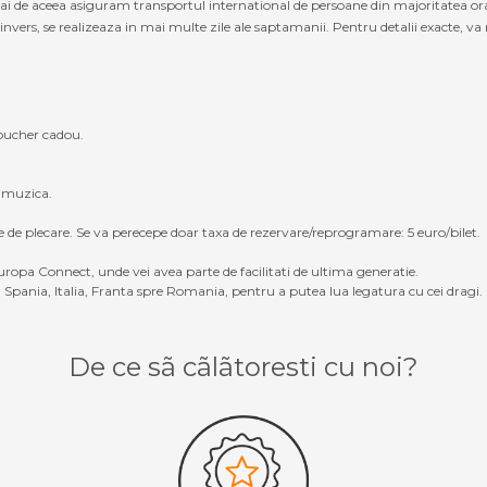
mai de aceea asiguram transportul international de persoane din majoritatea ora
vers, se realizeaza in mai multe zile ale saptamanii. Pentru detalii exacte, va r
oucher cadou.
, muzica.
e de plecare. Se va perecepe doar taxa de rezervare/reprogramare: 5 euro/bilet.
ropa Connect, unde vei avea parte de facilitati de ultima generatie.
Spania, Italia, Franta spre Romania, pentru a putea lua legatura cu cei dragi.
De ce sã cãlãtoresti cu noi?