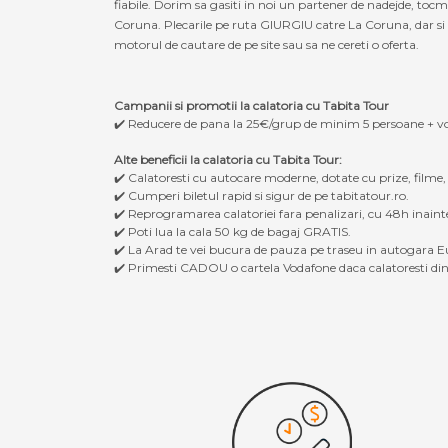
fiabile. Dorim sa gasiti in noi un partener de nadejde, toc
Coruna. Plecarile pe ruta GIURGIU catre La Coruna, dar si in
motorul de cautare de pe site sau sa ne cereti o oferta.
Campanii si promotii la calatoria cu Tabita Tour
✔️ Reducere de pana la 25€/grup de minim 5 persoane + v
Alte beneficii la calatoria cu Tabita Tour:
✔️ Calatoresti cu autocare moderne, dotate cu prize, filme
✔️ Cumperi biletul rapid si sigur de pe tabitatour.ro.
✔️ Reprogramarea calatoriei fara penalizari, cu 48h inaint
✔️ Poti lua la cala 50 kg de bagaj GRATIS.
✔️ La Arad te vei bucura de pauza pe traseu in autogara Eu
✔️ Primesti CADOU o cartela Vodafone daca calatoresti din 