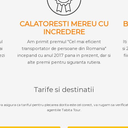
CALATORESTI MEREU CU
B
INCREDERE
ul
Am primit premiul "Cel mai eficient
It
ai
transportator de persoane din Romania"
si 
ezi
incepand cu anul 2017 pana in prezent, dar si
fi
alte premii pentru siguranta rutiera.
Tarife si destinatii
 va asigura ca tariful pentru plecarea dorita este cel corect, va rugam sa verifica
agentiile Tabita Tour.