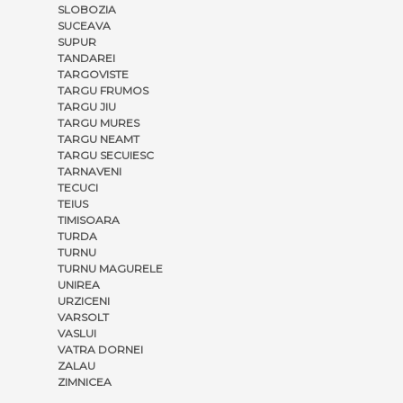
SLOBOZIA
SUCEAVA
SUPUR
TANDAREI
TARGOVISTE
TARGU FRUMOS
TARGU JIU
TARGU MURES
TARGU NEAMT
TARGU SECUIESC
TARNAVENI
TECUCI
TEIUS
TIMISOARA
TURDA
TURNU
TURNU MAGURELE
UNIREA
URZICENI
VARSOLT
VASLUI
VATRA DORNEI
ZALAU
ZIMNICEA