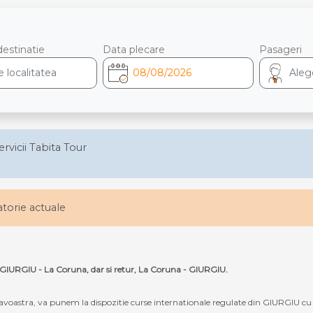
destinatie
Data plecare
Pasageri
ervicii Tabita Tour
latorie actuale
a GIURGIU - La Coruna, dar si retur, La Coruna - GIURGIU.
oastra, va punem la dispozitie curse internationale regulate din GIURGIU cu 