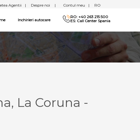
etea Agentii
|
Despre noi
|
Contul meu
|
RO
RO: +40 263 215 500
sme
Inchirieri autocare
ES: Call Center Spania
a, La Coruna -