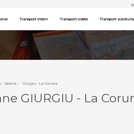
R
ional
Transport Intern
Transport colete
Transport autoturi
u - Spania
Giurgiu - La Coruna
ne GIURGIU - La Corun