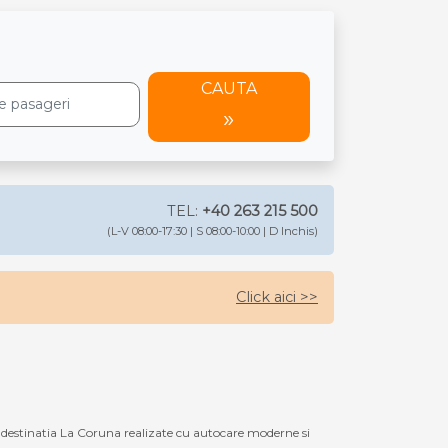
CAUTA
TEL:
+40 263 215 500
(L-V 08:00-17:30 | S 08:00-10:00 | D Inchis)
Click aici >>
destinatia La Coruna realizate cu autocare moderne si