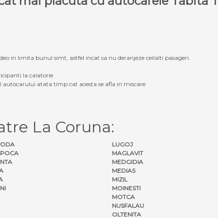
e cat mai placuta cu autocarele Tabit
eo in limita bunul simt, astfel incat sa nu deranjeze ceilalti pasageri.
icipanti la calatorie
ul autocarului atata timp cat acesta se afla in miscare
atre La Coruna:
VODA
LUGOJ
APOCA
MAGLAVIT
NTA
MEDGIDIA
A
MEDIAS
A
MIZIL
NI
MOINESTI
MOTCA
NUSFALAU
OLTENITA