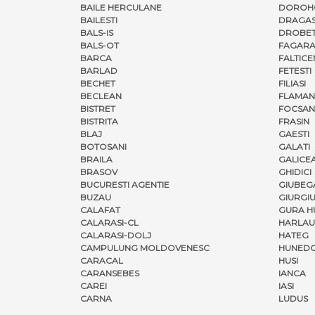
BAILE HERCULANE
DOROH
BAILESTI
DRAGAS
BALS-IS
DROBET
BALS-OT
FAGARA
BARCA
FALTICE
BARLAD
FETESTI
BECHET
FILIASI
BECLEAN
FLAMAN
BISTRET
FOCSAN
BISTRITA
FRASIN
BLAJ
GAESTI
BOTOSANI
GALATI
BRAILA
GALICE
BRASOV
GHIDICI
BUCURESTI AGENTIE
GIUBEG
BUZAU
GIURGI
CALAFAT
GURA H
CALARASI-CL
HARLAU
CALARASI-DOLJ
HATEG
CAMPULUNG MOLDOVENESC
HUNED
CARACAL
HUSI
CARANSEBES
IANCA
CAREI
IASI
CARNA
LUDUS