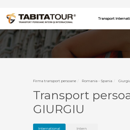
Transport Internat
Firma transport persoane
Romania - Spania
Giurgi
Transport persoa
GIURGIU
International
Intern