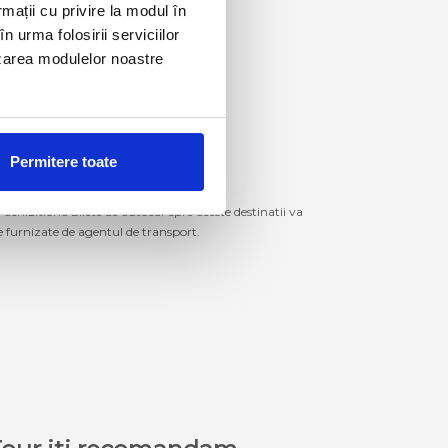
rmații cu privire la modul în
n urma folosirii serviciilor
lizarea modulelor noastre
Permitere toate
izitiona bilete de autocar spre aceste destinatii va
le furnizate de agentul de transport.