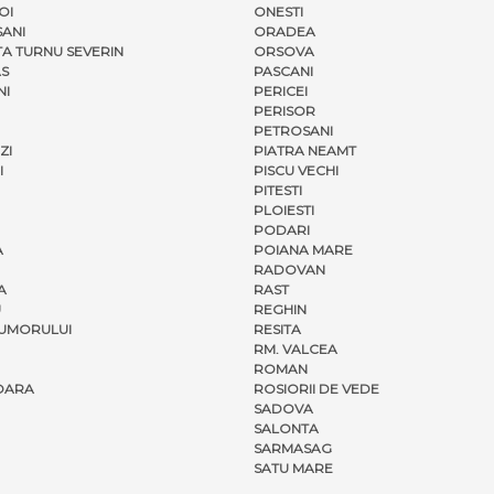
OI
ONESTI
ANI
ORADEA
A TURNU SEVERIN
ORSOVA
S
PASCANI
NI
PERICEI
PERISOR
PETROSANI
ZI
PIATRA NEAMT
I
PISCU VECHI
PITESTI
PLOIESTI
PODARI
A
POIANA MARE
RADOVAN
A
RAST
U
REGHIN
UMORULUI
RESITA
RM. VALCEA
ROMAN
OARA
ROSIORII DE VEDE
SADOVA
SALONTA
SARMASAG
SATU MARE