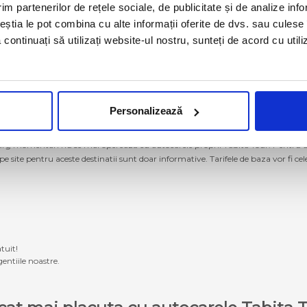
im partenerilor de rețele sociale, de publicitate și de analize info
ceștia le pot combina cu alte informații oferite de dvs. sau culese î
să continuați să utilizați website-ul nostru, sunteți de acord cu uti
Personalizează
g momentan nu se mai operează cu autocarele proprii Tabita Tour. Pentru a ach
 pe site pentru aceste destinatii sunt doar informative. Tarifele de baza vor fi ce
tuit!
entiile noastre.