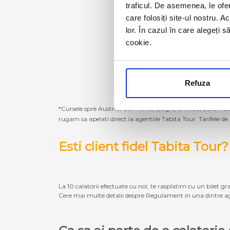
traficul. De asemenea, le ofer
care folosiți site-ul nostru. A
lor. În cazul în care alegeți 
cookie.
Refuza
*Cursele spre Austria, Germania, Belgia, Olanda, Luxembur
rugam sa apelati direct la agentiile Tabita Tour. Tarifele de
Esti client fidel Tabita Tour?
La 10 calatorii efectuate cu noi, te rasplatim cu un bilet gra
Cere mai multe detalii despre Regulament in una dintre ag