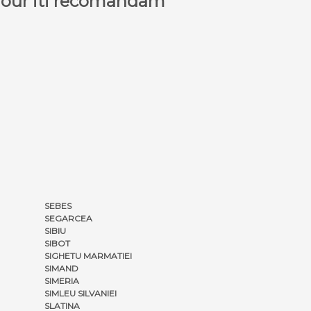
a Tour iti recomandam
SEBES
SEGARCEA
SIBIU
SIBOT
SIGHETU MARMATIEI
SIMAND
SIMERIA
SIMLEU SILVANIEI
SLATINA