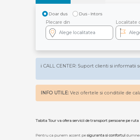
Doar dus
Dus - Intors
Plecare din
Localitate 
ℹ️ CALL CENTER: Suport clienti si informatii s
INFO UTILE:
Vezi ofertele si conditiile de ca
Tabita Tour va ofera servicii de transport persoane pe rut
Pentru ca punem accent pe
siguranta si confortul
dumneav