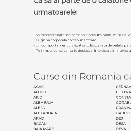
Ca sa ai parte de o calatori
urmatoarele:
- Sa folosesti aparatele personale precum radio, mini TV, vid
- O igiena corporala corespunzatoare
- Un comportament civilizat si politicos fata de ceilalti part
- Pe timpul cursei sa nu te deplasezi in picioare in interior
Curse din Romania c
ACAS
CERNA
ADJUD
CLUJ N
AIUD
CONSTA
ALBA IULIA
CORABI
ALESD
CRAIOV
ALEXANDRIA
DABULE
ARAD
DEJ
BACAU
DESA
BAIA MARE
DEVA