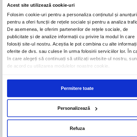
ALESD
MIZIL
Acest site utilizează cookie-uri
ALEXANDRIA
MOINESTI
ARAD
MOTCA
Folosim cookie-uri pentru a personaliza conținutul și anunțuri
BACAU
NUSFALAU
pentru a oferi funcții de rețele sociale și pentru a analiza trafi
BAIA MARE
OLTENITA
De asemenea, le oferim partenerilor de rețele sociale, de
BAILE HERCULANE
ONESTI
publicitate și de analize informații cu privire la modul în care
BAILESTI
ORADEA
folosiți site-ul nostru. Aceștia le pot combina cu alte informați
BALS-IS
ORSOVA
oferite de dvs. sau culese în urma folosirii serviciilor lor. În c
BALS-OT
PASCANI
în care alegeți să continuați să utilizați website-ul nostru, sun
BARCA
PERICEI
BARLAD
PERISOR
de acord cu utilizarea modulelor noastre cookie.
BECHET
PETROSANI
BECLEAN
PIATRA NEAMT
BISTRET
PISCU VECHI
Permitere toate
BISTRITA
PITESTI
BLAJ
PLOIESTI
BOTOSANI
PODARI
Personalizează
BRAILA
POIANA MARE
BRASOV
RADOVAN
BUCURESTI AGENTIE
RAST
Refuza
BUZAU
REGHIN
CALAFAT
RESITA