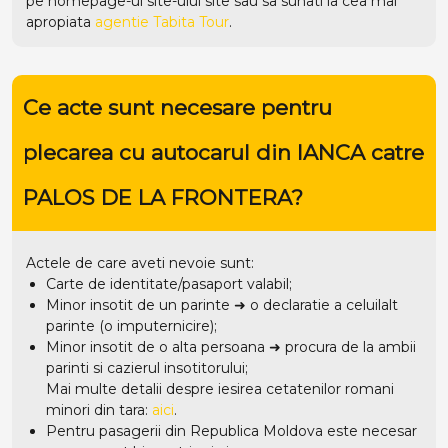
pe homepage-ul site-ului
site
sau sa sunati la cea mai
apropiata
agentie Tabita Tour
.
Ce acte sunt necesare pentru
plecarea cu autocarul din IANCA catre
PALOS DE LA FRONTERA?
Actele de care aveti nevoie sunt:
Carte de identitate/pasaport valabil;
Minor insotit de un parinte ➜ o declaratie a celuilalt
parinte (o imputernicire);
Minor insotit de o alta persoana ➜ procura de la ambii
parinti si cazierul insotitorului;
Mai multe detalii despre iesirea cetatenilor romani
minori din tara:
aici
.
Pentru pasagerii din Republica Moldova este necesar