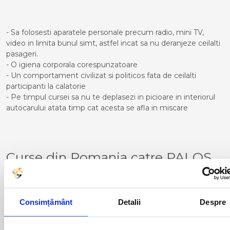
- Sa folosesti aparatele personale precum radio, mini TV,
video in limita bunul simt, astfel incat sa nu deranjeze ceilalti
pasageri.
- O igiena corporala corespunzatoare
- Un comportament civilizat si politicos fata de ceilalti
participanti la calatorie
- Pe timpul cursei sa nu te deplasezi in picioare in interiorul
autocarului atata timp cat acesta se afla in miscare
Curse din Romania catre PALOS
DE LA FRONTERA:
ACAS
LUGOJ
ADJUD
MAGLAVIT
Consimțământ
Detalii
Despre
AIUD
MEDGIDIA
ALBA IULIA
MEDIAS