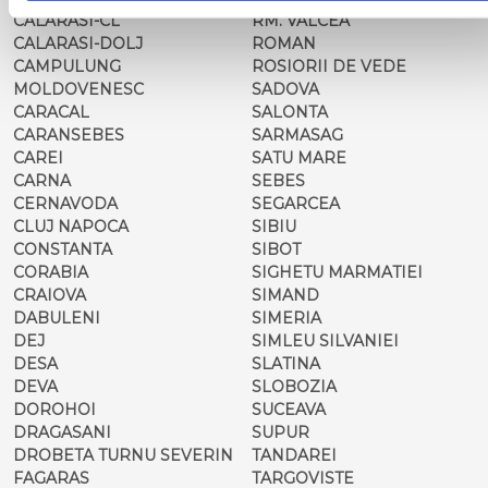
CALARASI-CL
RM. VALCEA
CALARASI-DOLJ
ROMAN
CAMPULUNG
ROSIORII DE VEDE
MOLDOVENESC
SADOVA
CARACAL
SALONTA
CARANSEBES
SARMASAG
CAREI
SATU MARE
CARNA
SEBES
CERNAVODA
SEGARCEA
CLUJ NAPOCA
SIBIU
CONSTANTA
SIBOT
CORABIA
SIGHETU MARMATIEI
CRAIOVA
SIMAND
DABULENI
SIMERIA
DEJ
SIMLEU SILVANIEI
DESA
SLATINA
DEVA
SLOBOZIA
DOROHOI
SUCEAVA
DRAGASANI
SUPUR
DROBETA TURNU SEVERIN
TANDAREI
FAGARAS
TARGOVISTE