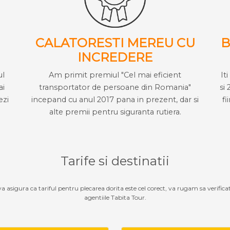
CALATORESTI MEREU CU
B
INCREDERE
ul
Am primit premiul "Cel mai eficient
It
ai
transportator de persoane din Romania"
si 
ezi
incepand cu anul 2017 pana in prezent, dar si
fi
alte premii pentru siguranta rutiera.
Tarife si destinatii
 va asigura ca tariful pentru plecarea dorita este cel corect, va rugam sa verifica
agentiile Tabita Tour.