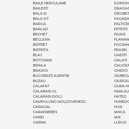
BAILE HERCULANE
DOROH
BAILESTI
DRAGAS
BALS-IS
DROBET
BALS-OT
FAGARA
BARCA
FALTICE
BARLAD
FETESTI
BECHET
FILIASI
BECLEAN
FLAMAN
BISTRET
FOCSAN
BISTRITA
FRASIN
BLAJ
GAESTI
BOTOSANI
GALATI
BRAILA
GALICE
BRASOV
GHIDICI
BUCURESTI AGENTIE
GIUBEG
BUZAU
GIURGI
CALAFAT
GURA H
CALARASI-CL
HARLAU
CALARASI-DOLJ
HATEG
CAMPULUNG MOLDOVENESC
HUNED
CARACAL
HUSI
CARANSEBES
IANCA
CAREI
IASI
CARNA
LUDUS