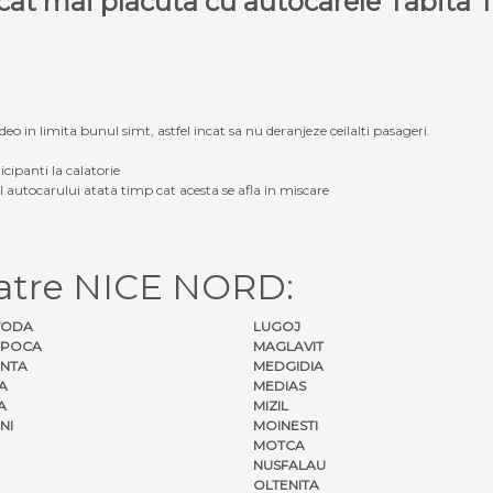
e cat mai placuta cu autocarele Tabit
eo in limita bunul simt, astfel incat sa nu deranjeze ceilalti pasageri.
icipanti la calatorie
ul autocarului atata timp cat acesta se afla in miscare
catre NICE NORD:
VODA
LUGOJ
APOCA
MAGLAVIT
NTA
MEDGIDIA
A
MEDIAS
A
MIZIL
NI
MOINESTI
MOTCA
NUSFALAU
OLTENITA