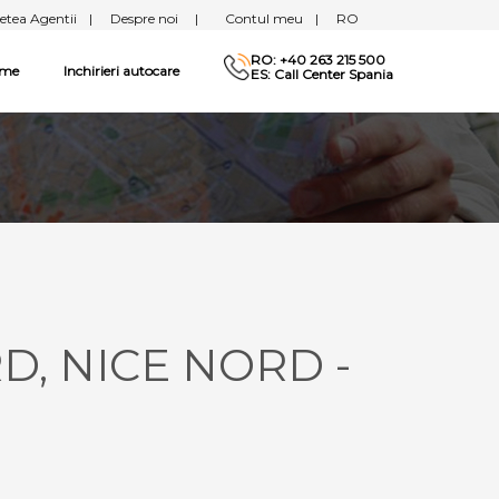
etea Agentii
|
Despre noi
|
Contul meu
|
RO
RO: +40 263 215 500
sme
Inchirieri autocare
ES: Call Center Spania
RD, NICE NORD -