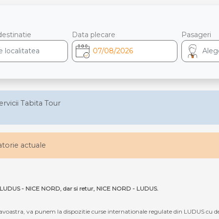
destinatie
Data plecare
Pasageri
ervicii Tabita Tour
latorie actuale
uta LUDUS - NICE NORD, dar si retur, NICE NORD - LUDUS.
oastra, va punem la dispozitie curse internationale regulate din LUDUS cu d