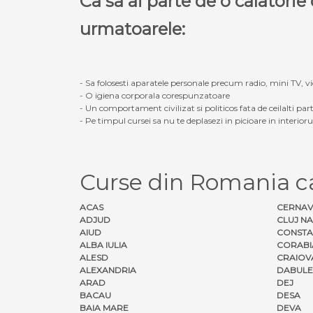
Ca sa ai parte de o calatori
urmatoarele:
- Sa folosesti aparatele personale precum radio, mini TV, vid
- O igiena corporala corespunzatoare
- Un comportament civilizat si politicos fata de ceilalti part
- Pe timpul cursei sa nu te deplasezi in picioare in interior
Curse din Romania 
ACAS
CERNA
ADJUD
CLUJ N
AIUD
CONSTA
ALBA IULIA
CORABI
ALESD
CRAIOV
ALEXANDRIA
DABULE
ARAD
DEJ
BACAU
DESA
BAIA MARE
DEVA