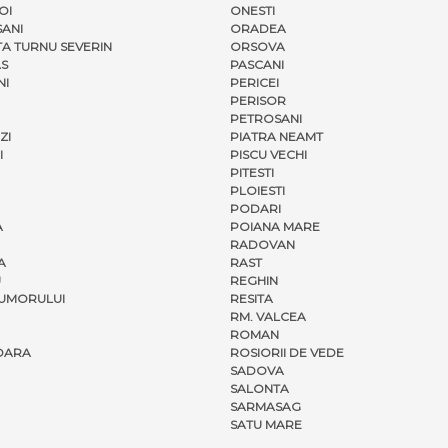
OI
ONESTI
ANI
ORADEA
A TURNU SEVERIN
ORSOVA
S
PASCANI
NI
PERICEI
PERISOR
PETROSANI
ZI
PIATRA NEAMT
I
PISCU VECHI
PITESTI
PLOIESTI
PODARI
A
POIANA MARE
RADOVAN
A
RAST
U
REGHIN
UMORULUI
RESITA
RM. VALCEA
ROMAN
OARA
ROSIORII DE VEDE
SADOVA
SALONTA
SARMASAG
SATU MARE