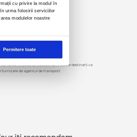
rmații cu privire la modul în
n urma folosirii serviciilor
lizarea modulelor noastre
Permitere toate
izitiona bilete de autocar spre aceste destinatii va
le furnizate de agentul de transport.