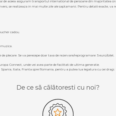
cmai de aceea asiguram transportul international de persoane din majoritatea or
s, se realizeaza in mai multe zile ale saptamanii. Pentru detalii exacte, va rec
oucher cadou.
, muzica.
e de plecare. Se va perecepe doar taxa de rezervare/reprogramare: 5 euro/bilet.
ropa Connect, unde vei avea parte de facilitati de ultima generatie.
Spania, Italia, Franta spre Romania, pentru a putea lua legatura cu cei dragi.
De ce sã cãlãtoresti cu noi?