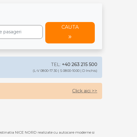
CAUTA
TEL:
+40 263 215 500
(L-V 08:00-17:30 | S 08:00-10:00 | D Inchis)
Click aici >>
estinatia NICE NORD realizate cu autocare moderne si