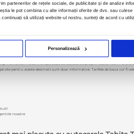
im partenerilor de rețele sociale, de publicitate și de analize info
ceștia le pot combina cu alte informații oferite de dvs. sau culese î
să continuați să utilizați website-ul nostru, sunteți de acord cu uti
Personalizează
g momentan nu se mai operează cu autocarele proprii Tabita Tour. Pentru a ach
 pe site pentru aceste destinatii sunt doar informative. Tarifele de baza vor fi ce
tuit!
entiile noastre.