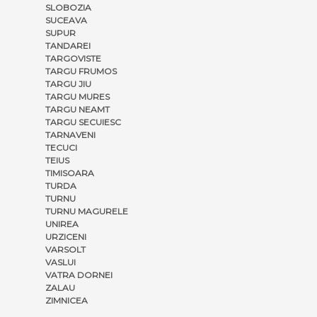
SLOBOZIA
SUCEAVA
SUPUR
TANDAREI
TARGOVISTE
TARGU FRUMOS
TARGU JIU
TARGU MURES
TARGU NEAMT
TARGU SECUIESC
TARNAVENI
TECUCI
TEIUS
TIMISOARA
TURDA
TURNU
TURNU MAGURELE
UNIREA
URZICENI
VARSOLT
VASLUI
VATRA DORNEI
ZALAU
ZIMNICEA