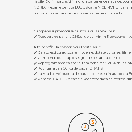
fiabile. Dorim sa gasiti in noi un partener de nadejde, to
NORD. Plecarile pe ruta LUDUS catre NICE NORD, dar si inver
motorul de cautare de pe site sau sa ne cereti o oferta.
Campanii si promotii la calatoria cu Tabita Tour
✔️ Reducere de pana la 25€/grup de minim 5 persoane + v
Alte beneficii la calatoria cu Tabita Tour:
✔️ Calatoresti cu autocare moderne, dotate cu prize, filme
✔️ Cumperi biletul rapid si sigur de pe tabitatour.ro.
✔️ Reprogramarea calatoriei fara penalizari, cu 48h inaint
✔️ Poti lua la cala 50 kg de bagaj GRATIS.
✔️ La Arad te vei bucura de pauza pe traseu in autogara Eu
✔️ Primesti CADOU o cartela Vodafone daca calatoresti din 