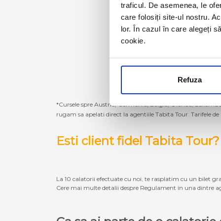
traficul. De asemenea, le ofer
care folosiți site-ul nostru. A
lor. În cazul în care alegeți 
cookie.
Refuza
*Cursele spre Austria, Germania, Belgia, Olanda, Luxembur
rugam sa apelati direct la agentiile Tabita Tour. Tarifele de
Esti client fidel Tabita Tour?
La 10 calatorii efectuate cu noi, te rasplatim cu un bilet gra
Cere mai multe detalii despre Regulament in una dintre ag