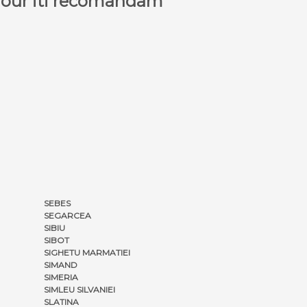
a Tour iti recomandam
SEBES
SEGARCEA
SIBIU
SIBOT
SIGHETU MARMATIEI
SIMAND
SIMERIA
SIMLEU SILVANIEI
SLATINA