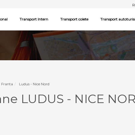
R
ional
Transport Intern
Transport colete
Transport autoturi
- Franta
Ludus - Nice Nord
oane LUDUS - NICE NO