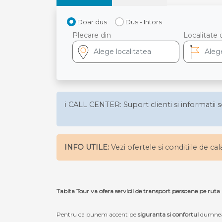
Doar dus
Dus - Intors
Plecare din
Localitate 
ℹ️ CALL CENTER: Suport clienti si informatii s
INFO UTILE:
Vezi ofertele si conditiile de ca
Tabita Tour va ofera servicii de transport persoane pe r
Pentru ca punem accent pe
siguranta si confortul
dumneav