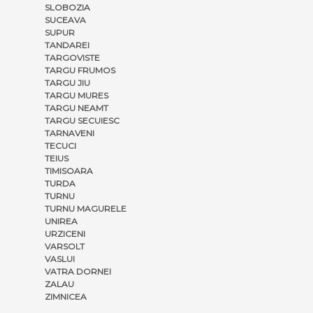
SLOBOZIA
SUCEAVA
SUPUR
TANDAREI
TARGOVISTE
TARGU FRUMOS
TARGU JIU
TARGU MURES
TARGU NEAMT
TARGU SECUIESC
TARNAVENI
TECUCI
TEIUS
TIMISOARA
TURDA
TURNU
TURNU MAGURELE
UNIREA
URZICENI
VARSOLT
VASLUI
VATRA DORNEI
ZALAU
ZIMNICEA