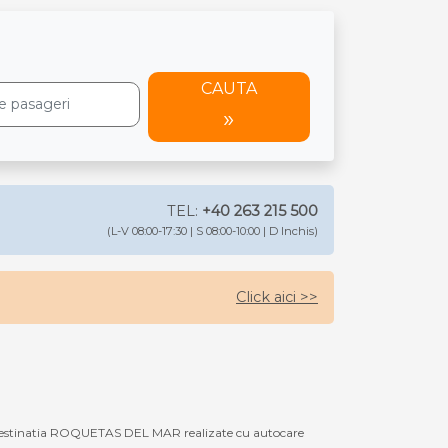
CAUTA
TEL:
+40 263 215 500
(L-V 08:00-17:30 | S 08:00-10:00 | D Inchis)
Click aici >>
 destinatia ROQUETAS DEL MAR realizate cu autocare