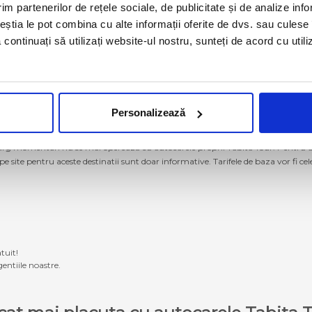
im partenerilor de rețele sociale, de publicitate și de analize info
ceștia le pot combina cu alte informații oferite de dvs. sau culese î
să continuați să utilizați website-ul nostru, sunteți de acord cu uti
Personalizează
g momentan nu se mai operează cu autocarele proprii Tabita Tour. Pentru a ach
 pe site pentru aceste destinatii sunt doar informative. Tarifele de baza vor fi ce
tuit!
entiile noastre.