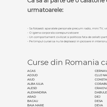
Ca sa ai parte de o calatori
urmatoarele:
- Sa folosesti aparatele personale precum radio, mini TV, vid
- O igiena corporala corespunzatoare
- Un comportament civilizat si politicos fata de ceilalti part
- Pe timpul cursei sa nu te deplasezi in picioare in interior
Curse din Romania 
ACAS
CERNA
ADJUD
CLUJ N
AIUD
CONSTA
ALBA IULIA
CORABI
ALESD
CRAIOV
ALEXANDRIA
DABULE
ARAD
DEJ
BACAU
DESA
BAIA MARE
DEVA