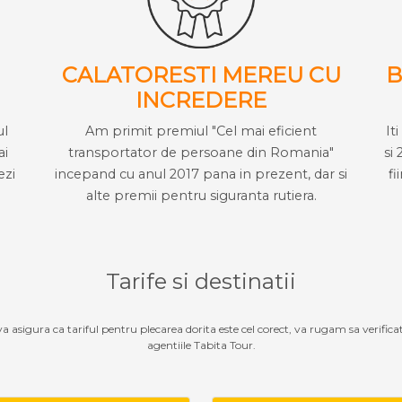
CALATORESTI MEREU CU
B
INCREDERE
ul
Am primit premiul "Cel mai eficient
It
ai
transportator de persoane din Romania"
si 
ezi
incepand cu anul 2017 pana in prezent, dar si
fi
alte premii pentru siguranta rutiera.
Tarife si destinatii
 va asigura ca tariful pentru plecarea dorita este cel corect, va rugam sa verifica
agentiile Tabita Tour.