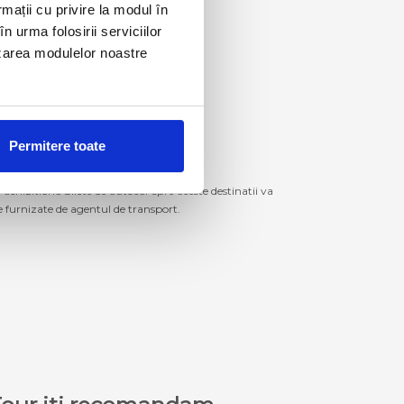
rmații cu privire la modul în
n urma folosirii serviciilor
lizarea modulelor noastre
Permitere toate
izitiona bilete de autocar spre aceste destinatii va
le furnizate de agentul de transport.