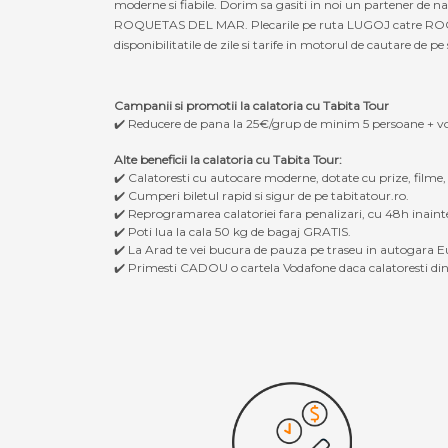
moderne si fiabile. Dorim sa gasiti in noi un partener de 
ROQUETAS DEL MAR. Plecarile pe ruta LUGOJ catre ROQUETA
disponibilitatile de zile si tarife in motorul de cautare de pe 
Campanii si promotii la calatoria cu Tabita Tour
✔️ Reducere de pana la 25€/grup de minim 5 persoane + v
Alte beneficii la calatoria cu Tabita Tour:
✔️ Calatoresti cu autocare moderne, dotate cu prize, filme
✔️ Cumperi biletul rapid si sigur de pe tabitatour.ro.
✔️ Reprogramarea calatoriei fara penalizari, cu 48h inaint
✔️ Poti lua la cala 50 kg de bagaj GRATIS.
✔️ La Arad te vei bucura de pauza pe traseu in autogara Eu
✔️ Primesti CADOU o cartela Vodafone daca calatoresti din 