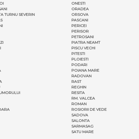
OI
ONESTI
ANI
ORADEA
A TURNU SEVERIN
ORSOVA
S
PASCANI
NI
PERICEI
PERISOR
PETROSANI
ZI
PIATRA NEAMT
I
PISCU VECHI
PITESTI
PLOIESTI
PODARI
A
POIANA MARE
RADOVAN
A
RAST
U
REGHIN
UMORULUI
RESITA
RM. VALCEA
ROMAN
OARA
ROSIORII DE VEDE
SADOVA
SALONTA
SARMASAG
SATU MARE