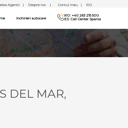
etea Agentii
|
Despre noi
|
Contul meu
|
RO
RO: +40 263 215 500
sme
Inchirieri autocare
ES: Call Center Spania
AS DEL MAR,