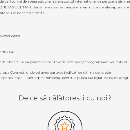
nadejde, tocmai de aceea asiguram transportul international de persoane din maj
S DEL MAR, dar si invers, se realizeaza in mai multe zile ale saptamanii. 
site sau sa ne cereti o oferta.
oucher cadou.
, muzica.
e de plecare. Se va perecepe doar taxa de rezervare/reprogramare: 5 euro/bilet.
ropa Connect, unde vei avea parte de facilitati de ultima generatie.
Spania, Italia, Franta spre Romania, pentru a putea lua legatura cu cei dragi.
De ce sã cãlãtoresti cu noi?