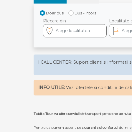
Doar dus
Dus - Intors
Plecare din
Localitate 
ℹ️ CALL CENTER: Suport clienti si informatii s
INFO UTILE:
Vezi ofertele si conditiile de ca
Tabita Tour va ofera servicii de transport persoane p
Pentru ca punem accent pe
siguranta si confortul
dumneav