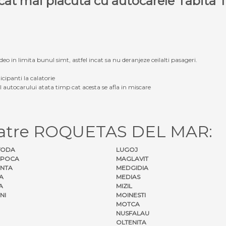
e cat mai placuta cu autocarele Tabit
eo in limita bunul simt, astfel incat sa nu deranjeze ceilalti pasageri.
icipanti la calatorie
ul autocarului atata timp cat acesta se afla in miscare
catre ROQUETAS DEL MAR:
VODA
LUGOJ
APOCA
MAGLAVIT
NTA
MEDGIDIA
A
MEDIAS
A
MIZIL
NI
MOINESTI
MOTCA
NUSFALAU
OLTENITA