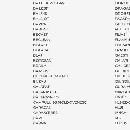
BAILE HERCULANE
DOROH
BAILESTI
DRAGAS
BALS-IS
DROBET
BALS-OT
FAGARA
BARCA
FALTICE
BARLAD
FETESTI
BECHET
FILIASI
BECLEAN
FLAMAN
BISTRET
FOCSAN
BISTRITA
FRASIN
BLAJ
GAESTI
BOTOSANI
GALATI
BRAILA
GALICE
BRASOV
GHIDICI
BUCURESTI AGENTIE
GIUBEG
BUZAU
GIURGI
CALAFAT
GURA H
CALARASI-CL
HARLAU
CALARASI-DOLJ
HATEG
CAMPULUNG MOLDOVENESC
HUNED
CARACAL
HUSI
CARANSEBES
IANCA
CAREI
IASI
CARNA
LUDUS