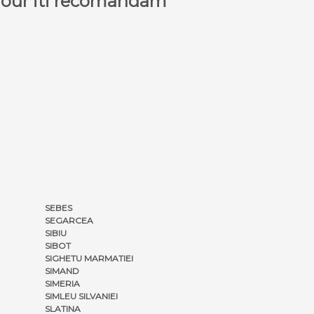
a Tour iti recomandam
SEBES
SEGARCEA
SIBIU
SIBOT
SIGHETU MARMATIEI
SIMAND
SIMERIA
SIMLEU SILVANIEI
SLATINA