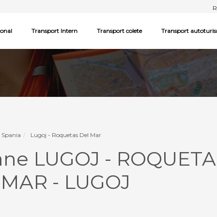
R
ional
Transport Intern
Transport colete
Transport autoturi
- Spania
Lugoj - Roquetas Del Mar
oane LUGOJ - ROQUET
MAR - LUGOJ