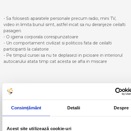
- Sa folosesti aparatele personale precum radio, mini TV,
video in limita bunul simt, astfel incat sa nu deranjeze ceilalti
pasageri.
- O igiena corporala corespunzatoare
- Un comportament civilizat si politicos fata de ceilalti
participanti la calatorie
- Pe timpul cursei sa nu te deplasezi in picioare in interiorul
autocarului atata timp cat acesta se afla in miscare
Curse din Romania catre Santiago
de Compostela:
Consimțământ
Detalii
Despre
ACAS
LUGOJ
ADJUD
MAGLAVIT
AIUD
MEDGIDIA
ALBA IULIA
MEDIAS
Acest site utilizează cookie-uri