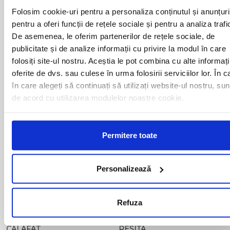
ALESD
MIZIL
Folosim cookie-uri pentru a personaliza conținutul și anunțuri
ALEXANDRIA
MOINESTI
ARAD
pentru a oferi funcții de rețele sociale și pentru a analiza trafi
MOTCA
BACAU
NUSFALAU
De asemenea, le oferim partenerilor de rețele sociale, de
BAIA MARE
OLTENITA
publicitate și de analize informații cu privire la modul în care
BAILE HERCULANE
ONESTI
folosiți site-ul nostru. Aceștia le pot combina cu alte informați
BAILESTI
ORADEA
oferite de dvs. sau culese în urma folosirii serviciilor lor. În c
BALS-IS
ORSOVA
în care alegeți să continuați să utilizați website-ul nostru, sun
BALS-OT
PASCANI
de acord cu utilizarea modulelor noastre cookie.
BARCA
PERICEI
BARLAD
PERISOR
BECHET
PETROSANI
BECLEAN
PIATRA NEAMT
Permitere toate
BISTRET
PISCU VECHI
BISTRITA
PITESTI
BLAJ
PLOIESTI
Personalizează
BOTOSANI
PODARI
BRAILA
POIANA MARE
BRASOV
RADOVAN
Refuza
BUCURESTI AGENTIE
RAST
BUZAU
REGHIN
CALAFAT
RESITA