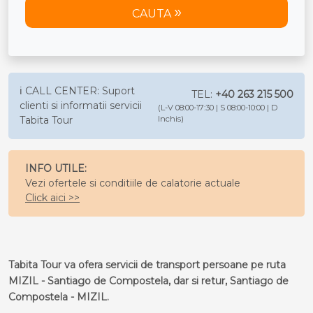
CAUTA
ℹ️ CALL CENTER: Suport
TEL:
+40 263 215 500
clienti si informatii servicii
(L-V 08:00-17:30 | S 08:00-10:00 | D
Tabita Tour
Inchis)
INFO UTILE:
Vezi ofertele si conditiile de calatorie actuale
Click aici >>
Tabita Tour va ofera servicii de transport persoane pe ruta
MIZIL - Santiago de Compostela, dar si retur, Santiago de
Compostela - MIZIL.