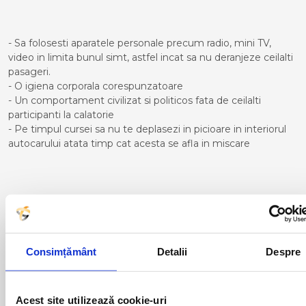
- Sa folosesti aparatele personale precum radio, mini TV,
video in limita bunul simt, astfel incat sa nu deranjeze ceilalti
pasageri.
- O igiena corporala corespunzatoare
- Un comportament civilizat si politicos fata de ceilalti
participanti la calatorie
- Pe timpul cursei sa nu te deplasezi in picioare in interiorul
autocarului atata timp cat acesta se afla in miscare
Curse din Romania catre
LANCON PROVENCE:
Consimțământ
Detalii
Despre
ACAS
LUGOJ
ADJUD
MAGLAVIT
AIUD
MEDGIDIA
ALBA IULIA
MEDIAS
Acest site utilizează cookie-uri