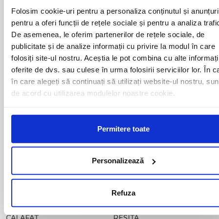
ALESD
MIZIL
Folosim cookie-uri pentru a personaliza conținutul și anunțuri
ALEXANDRIA
MOINESTI
ARAD
pentru a oferi funcții de rețele sociale și pentru a analiza trafi
MOTCA
BACAU
NUSFALAU
De asemenea, le oferim partenerilor de rețele sociale, de
BAIA MARE
OLTENITA
publicitate și de analize informații cu privire la modul în care
BAILE HERCULANE
ONESTI
folosiți site-ul nostru. Aceștia le pot combina cu alte informați
BAILESTI
ORADEA
oferite de dvs. sau culese în urma folosirii serviciilor lor. În c
BALS-IS
ORSOVA
în care alegeți să continuați să utilizați website-ul nostru, sun
BALS-OT
PASCANI
de acord cu utilizarea modulelor noastre cookie.
BARCA
PERICEI
BARLAD
PERISOR
BECHET
PETROSANI
BECLEAN
PIATRA NEAMT
Permitere toate
BISTRET
PISCU VECHI
BISTRITA
PITESTI
BLAJ
PLOIESTI
Personalizează
BOTOSANI
PODARI
BRAILA
POIANA MARE
BRASOV
RADOVAN
Refuza
BUCURESTI AGENTIE
RAST
BUZAU
REGHIN
CALAFAT
RESITA