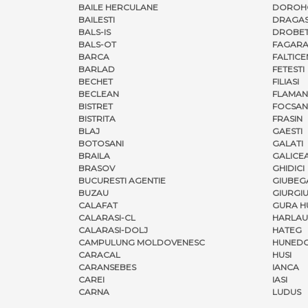
BAILE HERCULANE
DOROH
BAILESTI
DRAGAS
BALS-IS
DROBET
BALS-OT
FAGARA
BARCA
FALTICE
BARLAD
FETESTI
BECHET
FILIASI
BECLEAN
FLAMAN
BISTRET
FOCSAN
BISTRITA
FRASIN
BLAJ
GAESTI
BOTOSANI
GALATI
BRAILA
GALICE
BRASOV
GHIDICI
BUCURESTI AGENTIE
GIUBEG
BUZAU
GIURGI
CALAFAT
GURA H
CALARASI-CL
HARLAU
CALARASI-DOLJ
HATEG
CAMPULUNG MOLDOVENESC
HUNED
CARACAL
HUSI
CARANSEBES
IANCA
CAREI
IASI
CARNA
LUDUS