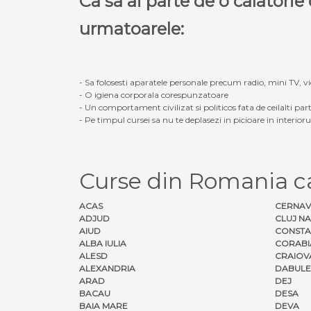
Ca sa ai parte de o calatori
urmatoarele:
- Sa folosesti aparatele personale precum radio, mini TV, vid
- O igiena corporala corespunzatoare
- Un comportament civilizat si politicos fata de ceilalti part
- Pe timpul cursei sa nu te deplasezi in picioare in interior
Curse din Romania c
ACAS
CERNA
ADJUD
CLUJ N
AIUD
CONSTA
ALBA IULIA
CORABI
ALESD
CRAIOV
ALEXANDRIA
DABULE
ARAD
DEJ
BACAU
DESA
BAIA MARE
DEVA