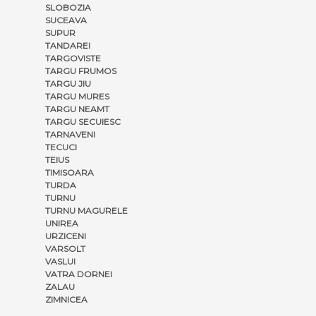
SLOBOZIA
SUCEAVA
SUPUR
TANDAREI
TARGOVISTE
TARGU FRUMOS
TARGU JIU
TARGU MURES
TARGU NEAMT
TARGU SECUIESC
TARNAVENI
TECUCI
TEIUS
TIMISOARA
TURDA
TURNU
TURNU MAGURELE
UNIREA
URZICENI
VARSOLT
VASLUI
VATRA DORNEI
ZALAU
ZIMNICEA