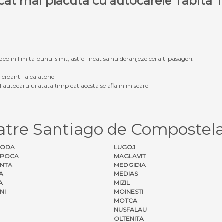
e cat mai placuta cu autocarele Tabit
eo in limita bunul simt, astfel incat sa nu deranjeze ceilalti pasageri.
icipanti la calatorie
ul autocarului atata timp cat acesta se afla in miscare
atre Santiago de Compostela
VODA
LUGOJ
APOCA
MAGLAVIT
NTA
MEDGIDIA
A
MEDIAS
A
MIZIL
NI
MOINESTI
MOTCA
NUSFALAU
OLTENITA