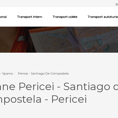
R
ional
Transport Intern
Transport colete
Transport autoturi
 - Spania
Pericei - Santiago De Compostela
ne Pericei - Santiago
ostela - Pericei