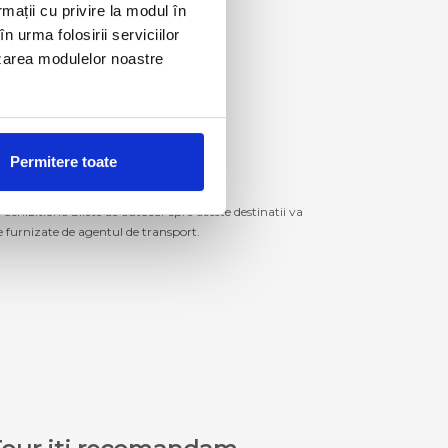
rmații cu privire la modul în
n urma folosirii serviciilor
lizarea modulelor noastre
Permitere toate
izitiona bilete de autocar spre aceste destinatii va
le furnizate de agentul de transport.