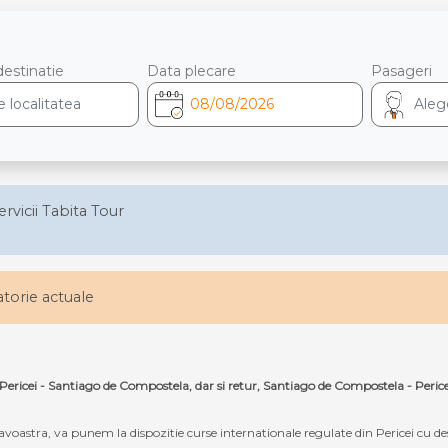
destinatie
Data plecare
Pasageri
ervicii Tabita Tour
latorie actuale
 Pericei - Santiago de Compostela, dar si retur, Santiago de Compostela - Perice
oastra, va punem la dispozitie curse internationale regulate din Pericei cu d