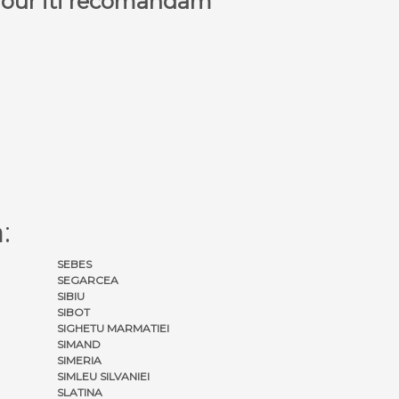
a Tour iti recomandam
:
SEBES
SEGARCEA
SIBIU
SIBOT
SIGHETU MARMATIEI
SIMAND
SIMERIA
SIMLEU SILVANIEI
SLATINA