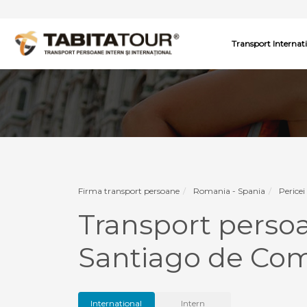
Transport Internat
Firma transport persoane
Romania - Spania
Pericei
Transport persoa
Santiago de Comp
International
Intern