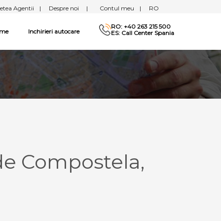
etea Agentii
|
Despre noi
|
Contul meu
|
RO
RO: +40 263 215 500
sme
Inchirieri autocare
ES: Call Center Spania
 de Compostela,