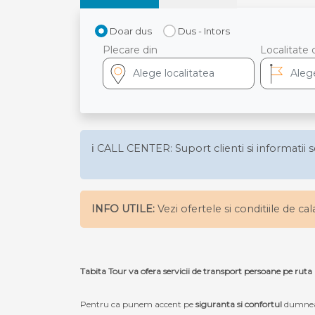
Doar dus
Dus - Intors
Plecare din
Localitate 
ℹ️ CALL CENTER: Suport clienti si informatii s
INFO UTILE:
Vezi ofertele si conditiile de ca
Tabita Tour va ofera servicii de transport persoane pe ruta
Pentru ca punem accent pe
siguranta si confortul
dumneav