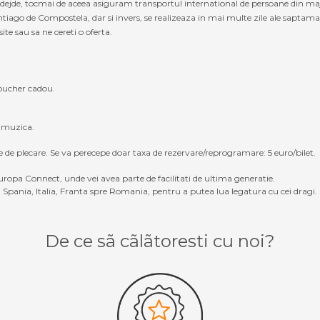
adejde, tocmai de aceea asiguram transportul international de persoane din major
ntiago de Compostela, dar si invers, se realizeaza in mai multe zile ale saptam
site sau sa ne cereti o oferta.
oucher cadou.
, muzica.
e de plecare. Se va perecepe doar taxa de rezervare/reprogramare: 5 euro/bilet.
ropa Connect, unde vei avea parte de facilitati de ultima generatie.
Spania, Italia, Franta spre Romania, pentru a putea lua legatura cu cei dragi.
De ce sã cãlãtoresti cu noi?