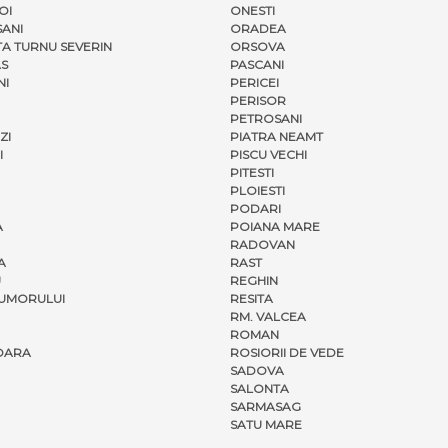
OI
ONESTI
ANI
ORADEA
A TURNU SEVERIN
ORSOVA
S
PASCANI
NI
PERICEI
PERISOR
PETROSANI
ZI
PIATRA NEAMT
I
PISCU VECHI
PITESTI
PLOIESTI
PODARI
A
POIANA MARE
RADOVAN
A
RAST
U
REGHIN
UMORULUI
RESITA
RM. VALCEA
ROMAN
OARA
ROSIORII DE VEDE
SADOVA
SALONTA
SARMASAG
SATU MARE