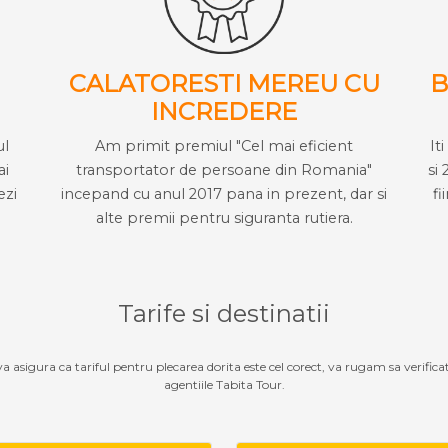
CALATORESTI MEREU CU
B
INCREDERE
ul
Am primit premiul "Cel mai eficient
It
ai
transportator de persoane din Romania"
si 
ezi
incepand cu anul 2017 pana in prezent, dar si
fi
alte premii pentru siguranta rutiera.
Tarife si destinatii
 va asigura ca tariful pentru plecarea dorita este cel corect, va rugam sa verifica
agentiile Tabita Tour.