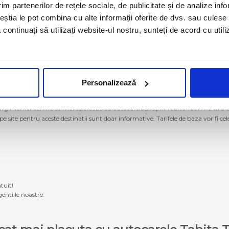
im partenerilor de rețele sociale, de publicitate și de analize info
ceștia le pot combina cu alte informații oferite de dvs. sau culese î
să continuați să utilizați website-ul nostru, sunteți de acord cu uti
Personalizează
g momentan nu se mai operează cu autocarele proprii Tabita Tour. Pentru a ach
 pe site pentru aceste destinatii sunt doar informative. Tarifele de baza vor fi ce
tuit!
entiile noastre.