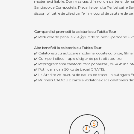
moderne si fiabile. Dorim sa gasiti in noi un partener de n
Santiago de Compostela. Plecarile pe ruta Pericei catre Sa
disponibilitatile de zile si tarife in motorul de cautare de pe 
Campanii si promotii la calatoria cu Tabita Tour
✔️ Reducere de pana la 25€/grup de minim 5 persoane + v
Alte beneficii la calatoria cu Tabita Tour:
✔️ Calatoresti cu autocare moderne, dotate cu prize, filme
✔️ Cumperi biletul rapid si sigur de pe tabitatour.ro.
✔️ Reprogramarea calatoriei fara penalizari, cu 48h inaint
✔️ Poti lua la cala 50 kg de bagaj GRATIS.
✔️ La Arad te vei bucura de pauza pe traseu in autogara Eu
✔️ Primesti CADOU o cartela Vodafone daca calatoresti din 