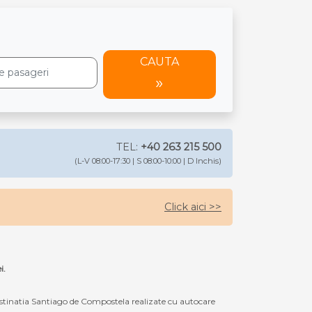
CAUTA
TEL:
+40 263 215 500
(L-V 08:00-17:30 | S 08:00-10:00 | D Inchis)
Click aici >>
i.
estinatia Santiago de Compostela realizate cu autocare