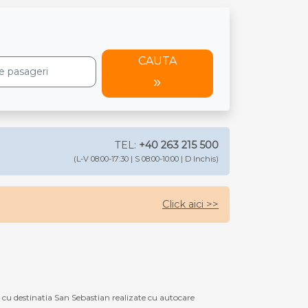
CAUTA
TEL:
+40 263 215 500
(L-V 08:00-17:30 | S 08:00-10:00 | D Inchis)
Click aici >>
u destinatia San Sebastian realizate cu autocare