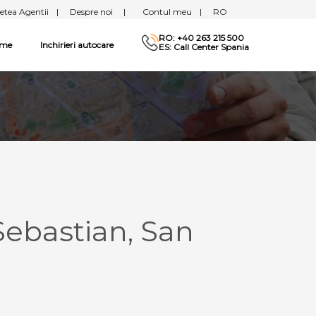
etea Agentii
|
Despre noi
|
Contul meu
|
RO
RO: +40 263 215 500
sme
Inchirieri autocare
ES: Call Center Spania
ebastian, San