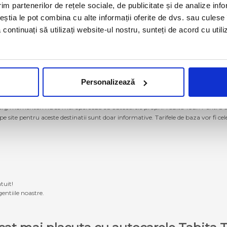
im partenerilor de rețele sociale, de publicitate și de analize info
ceștia le pot combina cu alte informații oferite de dvs. sau culese î
să continuați să utilizați website-ul nostru, sunteți de acord cu uti
Personalizează
g momentan nu se mai operează cu autocarele proprii Tabita Tour. Pentru a ach
 pe site pentru aceste destinatii sunt doar informative. Tarifele de baza vor fi ce
tuit!
entiile noastre.