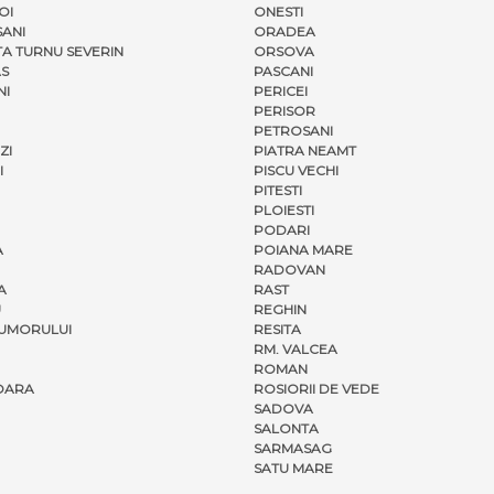
OI
ONESTI
ANI
ORADEA
A TURNU SEVERIN
ORSOVA
S
PASCANI
NI
PERICEI
PERISOR
PETROSANI
ZI
PIATRA NEAMT
I
PISCU VECHI
PITESTI
PLOIESTI
PODARI
A
POIANA MARE
RADOVAN
A
RAST
U
REGHIN
UMORULUI
RESITA
RM. VALCEA
ROMAN
OARA
ROSIORII DE VEDE
SADOVA
SALONTA
SARMASAG
SATU MARE