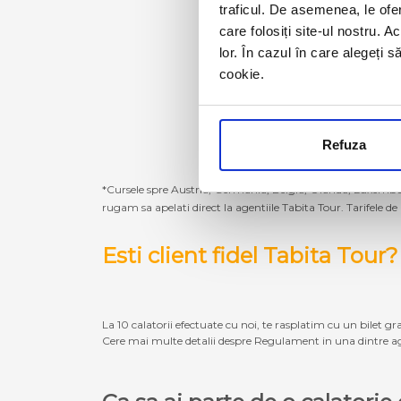
traficul. De asemenea, le ofer
care folosiți site-ul nostru. A
lor. În cazul în care alegeți 
cookie.
Refuza
*Cursele spre Austria, Germania, Belgia, Olanda, Luxembur
rugam sa apelati direct la agentiile Tabita Tour. Tarifele de
Esti client fidel Tabita Tour?
La 10 calatorii efectuate cu noi, te rasplatim cu un bilet gra
Cere mai multe detalii despre Regulament in una dintre ag