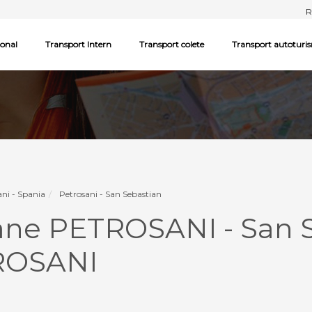
R
ional
Transport Intern
Transport colete
Transport autoturi
ani - Spania
Petrosani - San Sebastian
ane PETROSANI - San S
TROSANI