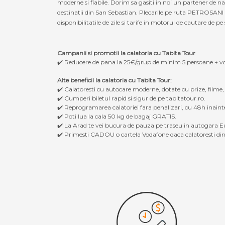
moderne si fiabile. Dorim sa gasiti in noi un partener de
destinatii din San Sebastian. Plecarile pe ruta PETROSANI 
disponibilitatile de zile si tarife in motorul de cautare de pe 
Campanii si promotii la calatoria cu Tabita Tour
✔️ Reducere de pana la 25€/grup de minim 5 persoane + v
Alte beneficii la calatoria cu Tabita Tour:
✔️ Calatoresti cu autocare moderne, dotate cu prize, filme
✔️ Cumperi biletul rapid si sigur de pe tabitatour.ro.
✔️ Reprogramarea calatoriei fara penalizari, cu 48h inaint
✔️ Poti lua la cala 50 kg de bagaj GRATIS.
✔️ La Arad te vei bucura de pauza pe traseu in autogara Eu
✔️ Primesti CADOU o cartela Vodafone daca calatoresti din 