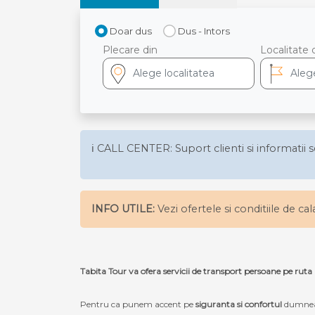
Doar dus
Dus - Intors
Plecare din
Localitate 
ℹ️ CALL CENTER: Suport clienti si informatii s
INFO UTILE:
Vezi ofertele si conditiile de ca
Tabita Tour va ofera servicii de transport persoane pe ru
Pentru ca punem accent pe
siguranta si confortul
dumneav