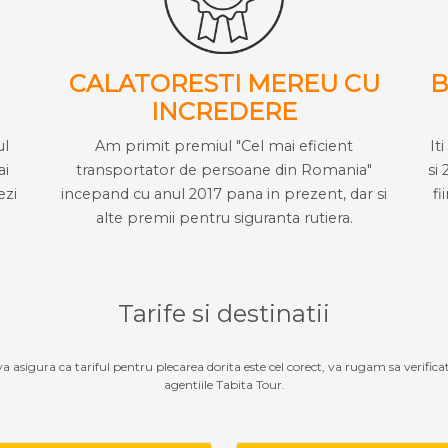
CALATORESTI MEREU CU
B
INCREDERE
ul
Am primit premiul "Cel mai eficient
It
ai
transportator de persoane din Romania"
si 
ezi
incepand cu anul 2017 pana in prezent, dar si
fi
alte premii pentru siguranta rutiera.
Tarife si destinatii
 va asigura ca tariful pentru plecarea dorita este cel corect, va rugam sa verifica
agentiile Tabita Tour.