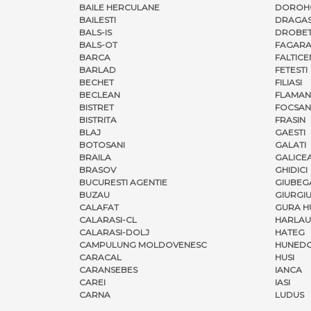
BAILE HERCULANE
DOROH
BAILESTI
DRAGAS
BALS-IS
DROBET
BALS-OT
FAGARA
BARCA
FALTICE
BARLAD
FETESTI
BECHET
FILIASI
BECLEAN
FLAMAN
BISTRET
FOCSAN
BISTRITA
FRASIN
BLAJ
GAESTI
BOTOSANI
GALATI
BRAILA
GALICE
BRASOV
GHIDICI
BUCURESTI AGENTIE
GIUBEG
BUZAU
GIURGI
CALAFAT
GURA H
CALARASI-CL
HARLAU
CALARASI-DOLJ
HATEG
CAMPULUNG MOLDOVENESC
HUNED
CARACAL
HUSI
CARANSEBES
IANCA
CAREI
IASI
CARNA
LUDUS