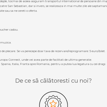
 nadejde, tocmai de aceea asiguram transportul international de persoane din m
catre San Sebastian, dar si invers, se realizeaza in mai multe zile ale saptaman
site sau sa ne cereti o oferta.
oucher cadou.
, muzica.
e de plecare. Se va perecepe doar taxa de rezervare/reprogramare: 5 euro/bilet.
ropa Connect, unde vei avea parte de facilitati de ultima generatie.
Spania, Italia, Franta spre Romania, pentru a putea lua legatura cu cei dragi.
De ce sã cãlãtoresti cu noi?