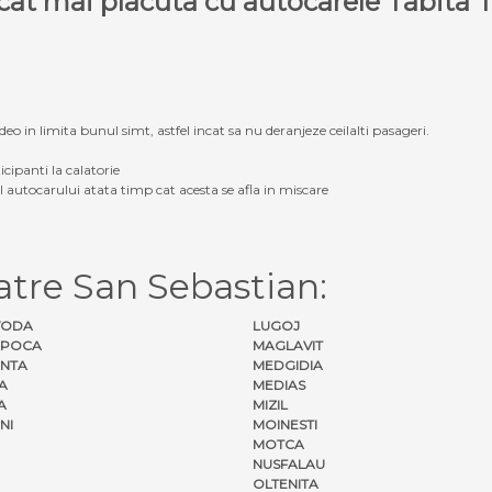
e cat mai placuta cu autocarele Tabit
eo in limita bunul simt, astfel incat sa nu deranjeze ceilalti pasageri.
icipanti la calatorie
ul autocarului atata timp cat acesta se afla in miscare
tre San Sebastian:
VODA
LUGOJ
APOCA
MAGLAVIT
NTA
MEDGIDIA
A
MEDIAS
A
MIZIL
NI
MOINESTI
MOTCA
NUSFALAU
OLTENITA