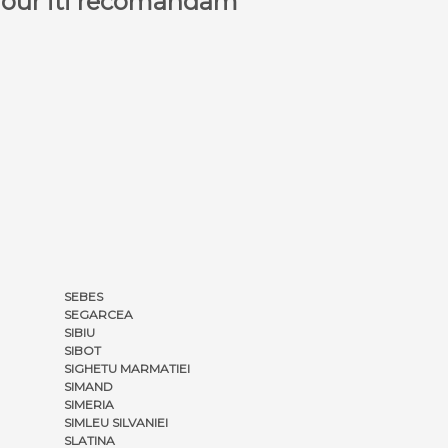
a Tour iti recomandam
SEBES
SEGARCEA
SIBIU
SIBOT
SIGHETU MARMATIEI
SIMAND
SIMERIA
SIMLEU SILVANIEI
SLATINA