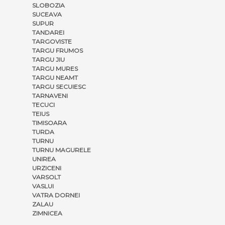
SLOBOZIA
SUCEAVA
SUPUR
TANDAREI
TARGOVISTE
TARGU FRUMOS
TARGU JIU
TARGU MURES
TARGU NEAMT
TARGU SECUIESC
TARNAVENI
TECUCI
TEIUS
TIMISOARA
TURDA
TURNU
TURNU MAGURELE
UNIREA
URZICENI
VARSOLT
VASLUI
VATRA DORNEI
ZALAU
ZIMNICEA