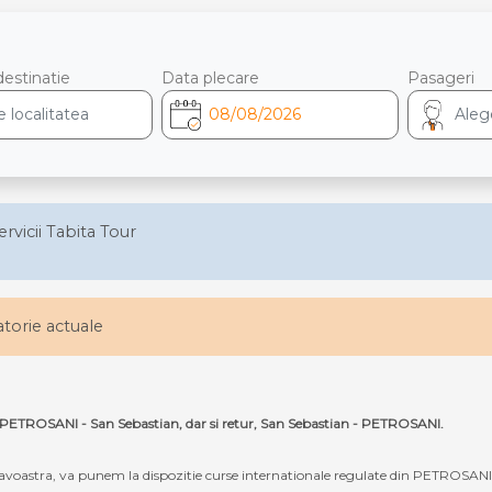
destinatie
Data plecare
Pasageri
ervicii Tabita Tour
latorie actuale
ta PETROSANI - San Sebastian, dar si retur, San Sebastian - PETROSANI.
oastra, va punem la dispozitie curse internationale regulate din PETROSANI c