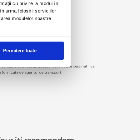
rmații cu privire la modul în
n urma folosirii serviciilor
lizarea modulelor noastre
Permitere toate
izitiona bilete de autocar spre aceste destinatii va
le furnizate de agentul de transport.