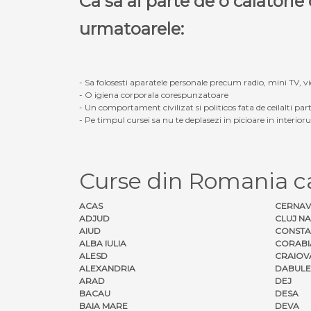
Ca sa ai parte de o calatori
urmatoarele:
- Sa folosesti aparatele personale precum radio, mini TV, vid
- O igiena corporala corespunzatoare
- Un comportament civilizat si politicos fata de ceilalti part
- Pe timpul cursei sa nu te deplasezi in picioare in interior
Curse din Romania ca
ACAS
CERNA
ADJUD
CLUJ N
AIUD
CONSTA
ALBA IULIA
CORABI
ALESD
CRAIOV
ALEXANDRIA
DABULE
ARAD
DEJ
BACAU
DESA
BAIA MARE
DEVA