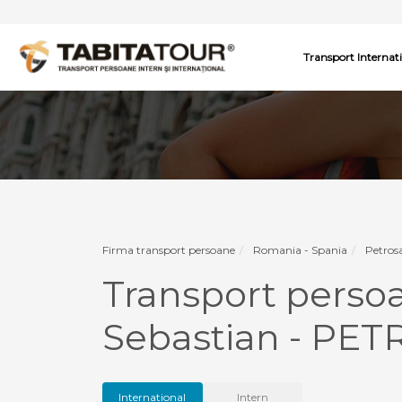
Transport Internat
Firma transport persoane
Romania - Spania
Petros
Transport perso
Sebastian - PE
International
Intern