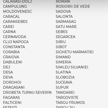
CALARASI-DOLJ
ROMAN
CAMPULUNG
ROSIORII DE VEDE
MOLDOVENESC
SADOVA
CARACAL
SALONTA
CARANSEBES
SARMASAG
CAREI
SATU MARE
CARNA
SEBES
CERNAVODA
SEGARCEA
CLUJ NAPOCA
SIBIU
CONSTANTA
SIBOT
CORABIA
SIGHETU MARMATIEI
CRAIOVA
SIMAND
DABULENI
SIMERIA
DEJ
SIMLEU SILVANIEI
DESA
SLATINA
DEVA
SLOBOZIA
DOROHOI
SUCEAVA
DRAGASANI
SUPUR
DROBETA TURNU SEVERIN
TANDAREI
FAGARAS
TARGOVISTE
FALTICENI
TARGU FRUMOS
FETESTI
TARGU JIU