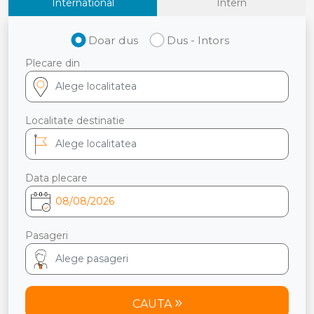
International
Intern
Doar dus
Dus - Intors
Plecare din
Localitate destinatie
Data plecare
Pasageri
CAUTA