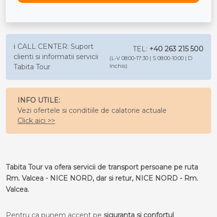
ℹ️ CALL CENTER: Suport
TEL:
+40 263 215 500
clienti si informatii servicii
(L-V 08:00-17:30 | S 08:00-10:00 | D
Tabita Tour
Inchis)
INFO UTILE:
Vezi ofertele si conditiile de calatorie actuale
Click aici >>
Tabita Tour va ofera servicii de transport persoane pe ruta
Rm. Valcea - NICE NORD, dar si retur, NICE NORD - Rm.
Valcea.
Pentru ca punem accent pe
siguranta si confortul