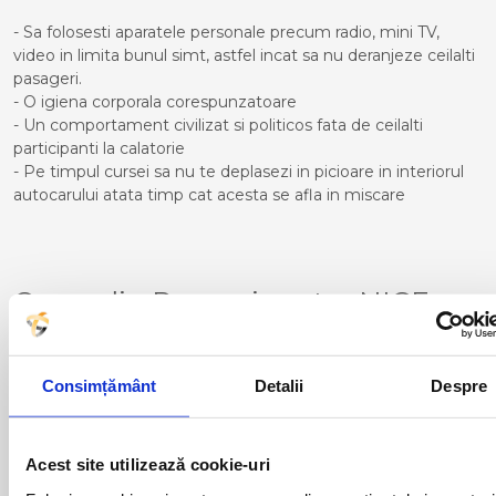
- Sa folosesti aparatele personale precum radio, mini TV,
video in limita bunul simt, astfel incat sa nu deranjeze ceilalti
pasageri.
- O igiena corporala corespunzatoare
- Un comportament civilizat si politicos fata de ceilalti
participanti la calatorie
- Pe timpul cursei sa nu te deplasezi in picioare in interiorul
autocarului atata timp cat acesta se afla in miscare
Curse din Romania catre NICE
NORD:
ACAS
LUGOJ
Consimțământ
Detalii
Despre
ADJUD
MAGLAVIT
AIUD
MEDGIDIA
ALBA IULIA
MEDIAS
ALESD
MIZIL
Acest site utilizează cookie-uri
ALEXANDRIA
MOINESTI