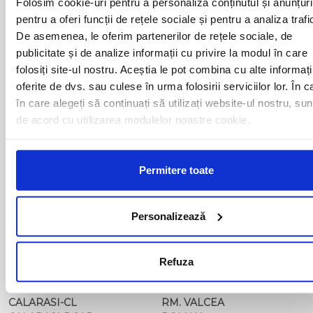
Folosim cookie-uri pentru a personaliza conținutul și anunțuri
ARAD
MOTCA
pentru a oferi funcții de rețele sociale și pentru a analiza trafi
BACAU
NUSFALAU
De asemenea, le oferim partenerilor de rețele sociale, de
BAIA MARE
OLTENITA
publicitate și de analize informații cu privire la modul în care
BAILE HERCULANE
ONESTI
BAILESTI
ORADEA
folosiți site-ul nostru. Aceștia le pot combina cu alte informați
BALS-IS
ORSOVA
oferite de dvs. sau culese în urma folosirii serviciilor lor. În c
BALS-OT
PASCANI
în care alegeți să continuați să utilizați website-ul nostru, sun
BARCA
PERICEI
de acord cu utilizarea modulelor noastre cookie.
BARLAD
PERISOR
BECHET
PETROSANI
BECLEAN
PIATRA NEAMT
BISTRET
Permitere toate
PISCU VECHI
BISTRITA
PITESTI
BLAJ
PLOIESTI
BOTOSANI
PODARI
Personalizează
BRAILA
POIANA MARE
BRASOV
RADOVAN
BUCURESTI AGENTIE
RAST
Refuza
BUZAU
REGHIN
CALAFAT
RESITA
CALARASI-CL
RM. VALCEA