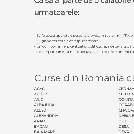
Ca sa ai parte de o calatori
urmatoarele:
- Sa folosesti aparatele personale precum radio, mini TV, vid
- O igiena corporala corespunzatoare
- Un comportament civilizat si politicos fata de ceilalti part
- Pe timpul cursei sa nu te deplasezi in picioare in interior
Curse din Romania
ACAS
CERNA
ADJUD
CLUJ N
AIUD
CONSTA
ALBA IULIA
CORABI
ALESD
CRAIOV
ALEXANDRIA
DABULE
ARAD
DEJ
BACAU
DESA
BAIA MARE
DEVA