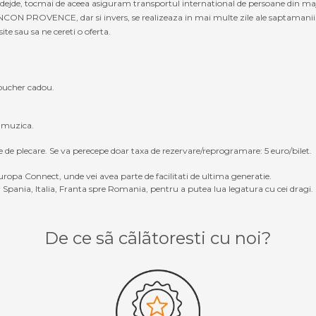
nadejde, tocmai de aceea asiguram transportul international de persoane din maj
 PROVENCE, dar si invers, se realizeaza in mai multe zile ale saptamanii. 
site sau sa ne cereti o oferta.
oucher cadou.
, muzica.
e de plecare. Se va perecepe doar taxa de rezervare/reprogramare: 5 euro/bilet.
ropa Connect, unde vei avea parte de facilitati de ultima generatie.
Spania, Italia, Franta spre Romania, pentru a putea lua legatura cu cei dragi.
De ce sã cãlãtoresti cu noi?