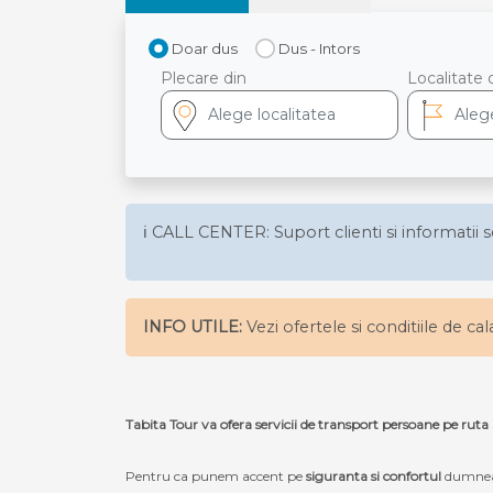
Doar dus
Dus - Intors
Plecare din
Localitate 
ℹ️ CALL CENTER: Suport clienti si informatii s
INFO UTILE:
Vezi ofertele si conditiile de ca
Tabita Tour va ofera servicii de transport persoane p
Pentru ca punem accent pe
siguranta si confortul
dumneav