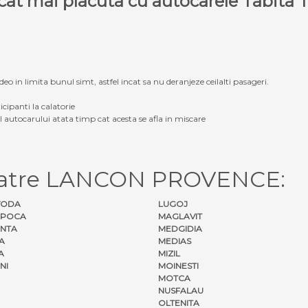
e cat mai placuta cu autocarele Tabit
eo in limita bunul simt, astfel incat sa nu deranjeze ceilalti pasageri.
icipanti la calatorie
ul autocarului atata timp cat acesta se afla in miscare
 catre LANCON PROVENCE:
VODA
LUGOJ
APOCA
MAGLAVIT
NTA
MEDGIDIA
A
MEDIAS
A
MIZIL
NI
MOINESTI
MOTCA
NUSFALAU
OLTENITA