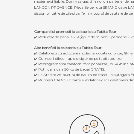
moderne si fiabile. Dorim sa gasiti in noi un partener de 
LANCON PROVENCE. Plecarile pe ruta SIMAND catre LANCON
disponibilitatile de zile si tarife in motorul de cautare de pe 
Campanii si promotii la calatoria cu Tabita Tour
✔️ Reducere de pana la 25€/grup de minim 5 persoane + v
Alte beneficii la calatoria cu Tabita Tour:
✔️ Calatoresti cu autocare moderne, dotate cu prize, filme
✔️ Cumperi biletul rapid si sigur de pe tabitatour.ro.
✔️ Reprogramarea calatoriei fara penalizari, cu 48h inaint
✔️ Poti lua la cala 50 kg de bagaj GRATIS.
✔️ La Arad te vei bucura de pauza pe traseu in autogara Eu
✔️ Primesti CADOU o cartela Vodafone daca calatoresti din 