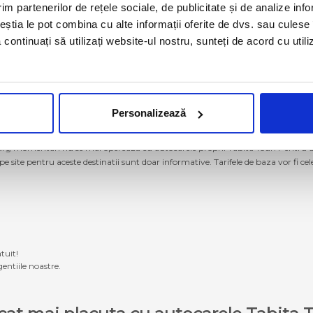
im partenerilor de rețele sociale, de publicitate și de analize info
ceștia le pot combina cu alte informații oferite de dvs. sau culese î
să continuați să utilizați website-ul nostru, sunteți de acord cu uti
Personalizează
g momentan nu se mai operează cu autocarele proprii Tabita Tour. Pentru a ach
 pe site pentru aceste destinatii sunt doar informative. Tarifele de baza vor fi ce
tuit!
entiile noastre.