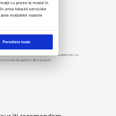
rmații cu privire la modul în
n urma folosirii serviciilor
lizarea modulelor noastre
Permitere toate
izitiona bilete de autocar spre aceste destinatii va
le furnizate de agentul de transport.