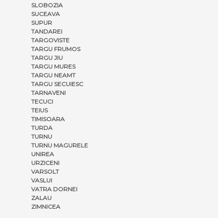
SLOBOZIA
SUCEAVA
SUPUR
TANDAREI
TARGOVISTE
TARGU FRUMOS
TARGU JIU
TARGU MURES
TARGU NEAMT
TARGU SECUIESC
TARNAVENI
TECUCI
TEIUS
TIMISOARA
TURDA
TURNU
TURNU MAGURELE
UNIREA
URZICENI
VARSOLT
VASLUI
VATRA DORNEI
ZALAU
ZIMNICEA