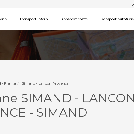
R
ional
Transport Intern
Transport colete
Transport autoturi
 - Franta
Simand - Lancon Provence
oane SIMAND - LANCO
NCE - SIMAND