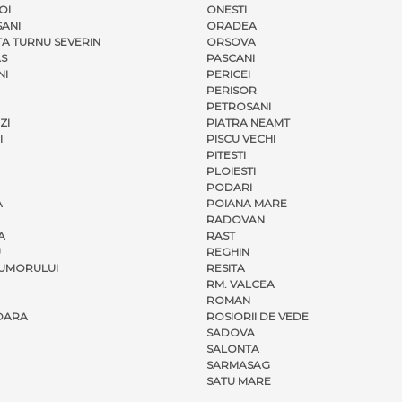
OI
ONESTI
ANI
ORADEA
A TURNU SEVERIN
ORSOVA
S
PASCANI
NI
PERICEI
PERISOR
PETROSANI
ZI
PIATRA NEAMT
I
PISCU VECHI
PITESTI
PLOIESTI
PODARI
A
POIANA MARE
RADOVAN
A
RAST
U
REGHIN
UMORULUI
RESITA
RM. VALCEA
ROMAN
OARA
ROSIORII DE VEDE
SADOVA
SALONTA
SARMASAG
SATU MARE