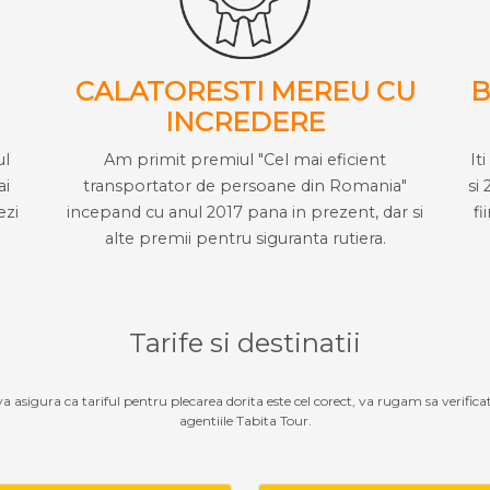
CALATORESTI MEREU CU
B
INCREDERE
ul
Am primit premiul "Cel mai eficient
It
ai
transportator de persoane din Romania"
si 
ezi
incepand cu anul 2017 pana in prezent, dar si
fi
alte premii pentru siguranta rutiera.
Tarife si destinatii
 va asigura ca tariful pentru plecarea dorita este cel corect, va rugam sa verifica
agentiile Tabita Tour.