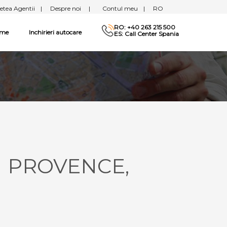
etea Agentii
|
Despre noi
|
Contul meu
|
RO
RO: +40 263 215 500
sme
Inchirieri autocare
ES: Call Center Spania
N PROVENCE,