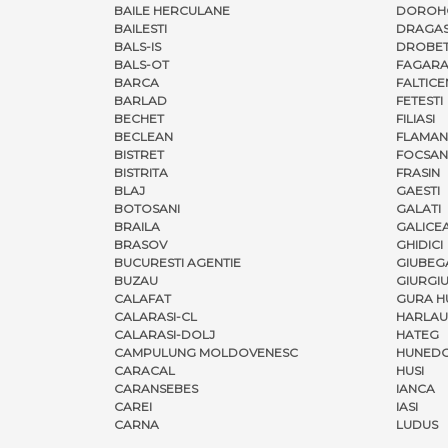
BAILE HERCULANE
DOROH
BAILESTI
DRAGAS
BALS-IS
DROBET
BALS-OT
FAGARA
BARCA
FALTICE
BARLAD
FETESTI
BECHET
FILIASI
BECLEAN
FLAMAN
BISTRET
FOCSAN
BISTRITA
FRASIN
BLAJ
GAESTI
BOTOSANI
GALATI
BRAILA
GALICE
BRASOV
GHIDICI
BUCURESTI AGENTIE
GIUBEG
BUZAU
GIURGI
CALAFAT
GURA H
CALARASI-CL
HARLAU
CALARASI-DOLJ
HATEG
CAMPULUNG MOLDOVENESC
HUNED
CARACAL
HUSI
CARANSEBES
IANCA
CAREI
IASI
CARNA
LUDUS