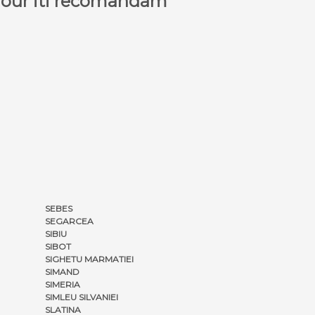
a Tour iti recomandam
SEBES
SEGARCEA
SIBIU
SIBOT
SIGHETU MARMATIEI
SIMAND
SIMERIA
SIMLEU SILVANIEI
SLATINA