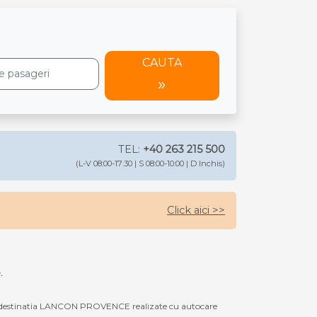
CAUTA
TEL:
+40 263 215 500
(L-V 08:00-17:30 | S 08:00-10:00 | D Inchis)
Click aici >>
.
u destinatia LANCON PROVENCE realizate cu autocare