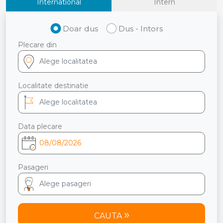
International
Intern
Doar dus
Dus - Intors
Plecare din
Localitate destinatie
Data plecare
Pasageri
CAUTA