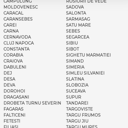
CAMPULUNG
ROSIORII DE VEDE
MOLDOVENESC
SADOVA
CARACAL
SALONTA
CARANSEBES
SARMASAG
CAREI
SATU MARE
CARNA
SEBES
CERNAVODA
SEGARCEA
CLUJ NAPOCA
SIBIU
CONSTANTA
SIBOT
CORABIA
SIGHETU MARMATIEI
CRAIOVA
SIMAND
DABULENI
SIMERIA
DEJ
SIMLEU SILVANIEI
DESA
SLATINA
DEVA
SLOBOZIA
DOROHOI
SUCEAVA
DRAGASANI
SUPUR
DROBETA TURNU SEVERIN
TANDAREI
FAGARAS
TARGOVISTE
FALTICENI
TARGU FRUMOS
FETESTI
TARGU JIU
FILIASI
TARGU MURES