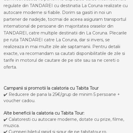
regulate din TANDAREI cu destinatia La Coruna realizate cu
autocare moderne si fiabile. Dorim sa gasiti in noi un
partener de nadejde, tocmai de aceea asiguram transportul
international de persoane din majoritatea oraselor din
TANDAREI, catre multiple destinatii din La Coruna. Plecarile
pe ruta TANDAREI catre La Coruna, dar si invers, se
realizeaza in mai multe zile ale saptamanii. Pentru detalii
exacte, va recomandam sa cautati disponibilitatile de zile si
tarife in motorul de cautare de pe site sau sa ne cereti o
oferta.
Campanii si promotii la calatoria cu Tabita Tour
✔️ Reducere de pana la 25€/grup de minim 5 persoane +
voucher cadou.
Alte beneficii la calatoria cu Tabita Tour:
✔️ Calatoresti cu autocare moderne, dotate cu prize, filme,
muzica.
✔️ Cumperi biletul rapid si sigur de pe tabitatour.ro.