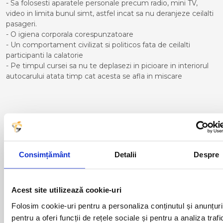
- Sa folosesti aparatele personale precum radio, mini TV,
video in limita bunul simt, astfel incat sa nu deranjeze ceilalti
pasageri.
- O igiena corporala corespunzatoare
- Un comportament civilizat si politicos fata de ceilalti
participanti la calatorie
- Pe timpul cursei sa nu te deplasezi in picioare in interiorul
autocarului atata timp cat acesta se afla in miscare
Curse din Romania catre La
Coruna:
Consimțământ
Detalii
Despre
ACAS
LUGOJ
ADJUD
MAGLAVIT
AIUD
MEDGIDIA
ALBA IULIA
MEDIAS
Acest site utilizează cookie-uri
ALESD
MIZIL
Folosim cookie-uri pentru a personaliza conținutul și anunțuri
ALEXANDRIA
MOINESTI
pentru a oferi funcții de rețele sociale și pentru a analiza trafi
ARAD
MOTCA