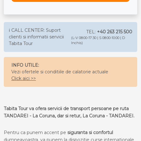
ℹ️ CALL CENTER: Suport
TEL:
+40 263 215 500
clienti si informatii servicii
(L-V 08:00-17:30 | S 08:00-10:00 | D
Tabita Tour
Inchis)
INFO UTILE:
Vezi ofertele si conditiile de calatorie actuale
Click aici >>
Tabita Tour va ofera servicii de transport persoane pe ruta
TANDAREI - La Coruna, dar si retur, La Coruna - TANDAREI.
Pentru ca punem accent pe
siguranta si confortul
dumneavoastra, va punem la dispozitie curse internationale