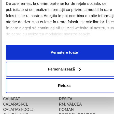
BACAU
NUSFALAU
De asemenea, le oferim partenerilor de rețele sociale, de
BAIA MARE
OLTENITA
publicitate și de analize informații cu privire la modul în care
BAILE HERCULANE
ONESTI
folosiți site-ul nostru. Aceștia le pot combina cu alte informați
BAILESTI
ORADEA
oferite de dvs. sau culese în urma folosirii serviciilor lor. În c
BALS-IS
ORSOVA
în care alegeți să continuați să utilizați website-ul nostru, sun
BALS-OT
PASCANI
de acord cu utilizarea modulelor noastre cookie.
BARCA
PERICEI
BARLAD
PERISOR
BECHET
PETROSANI
BECLEAN
PIATRA NEAMT
Permitere toate
BISTRET
PISCU VECHI
BISTRITA
PITESTI
BLAJ
PLOIESTI
Personalizează
BOTOSANI
PODARI
BRAILA
POIANA MARE
BRASOV
RADOVAN
Refuza
BUCURESTI AGENTIE
RAST
BUZAU
REGHIN
CALAFAT
RESITA
CALARASI-CL
RM. VALCEA
CALARASI-DOLJ
ROMAN