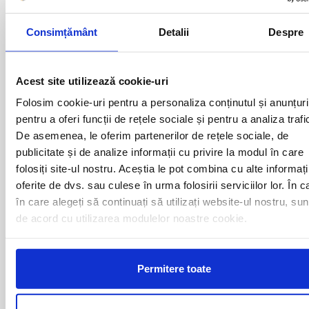
ALBA IULIA
MEDIAS
ALESD
MIZIL
Consimțământ
Detalii
Despre
ALEXANDRIA
MOINESTI
ARAD
MOTCA
BACAU
NUSFALAU
BAIA MARE
OLTENITA
Acest site utilizează cookie-uri
BAILE HERCULANE
ONESTI
Folosim cookie-uri pentru a personaliza conținutul și anunțuri
BAILESTI
ORADEA
pentru a oferi funcții de rețele sociale și pentru a analiza trafi
BALS-IS
ORSOVA
BALS-OT
PASCANI
De asemenea, le oferim partenerilor de rețele sociale, de
BARCA
PERICEI
publicitate și de analize informații cu privire la modul în care
BARLAD
PERISOR
folosiți site-ul nostru. Aceștia le pot combina cu alte informați
BECHET
PETROSANI
oferite de dvs. sau culese în urma folosirii serviciilor lor. În c
BECLEAN
PIATRA NEAMT
în care alegeți să continuați să utilizați website-ul nostru, sun
BISTRET
PISCU VECHI
de acord cu utilizarea modulelor noastre cookie.
BISTRITA
PITESTI
BLAJ
PLOIESTI
BOTOSANI
PODARI
BRAILA
POIANA MARE
Permitere toate
BRASOV
RADOVAN
BUCURESTI AGENTIE
RAST
BUZAU
REGHIN