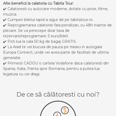
Alte beneficii la calatoria cu Tabita Tour:
✔️ Calatoresti cu autocare moderne, dotate cu prize, filme,
muzica.
✔️ Cumperi biletul rapid si sigur de pe tabitatour.ro.
✔️ Reprogramarea calatoriei fara penalizari, cu 48h inainte de
plecare. Se va perecepe doar taxa de
rezervare/reprogramare: 5 euro/bilet.
✔️ Poti lua la cala 50 kg de bagaj GRATIS.
✔️ La Arad te vei bucura de pauza pe traseu in autogara
Europa Connect, unde vei avea parte de facilitati de ultima
generatie.
✔️ Primesti CADOU o cartela Vodafone daca calatoresti din
Spania, Italia, Franta spre Romania, pentru a putea lua
legatura cu cei dragi.
De ce sã cãlãtoresti cu noi?