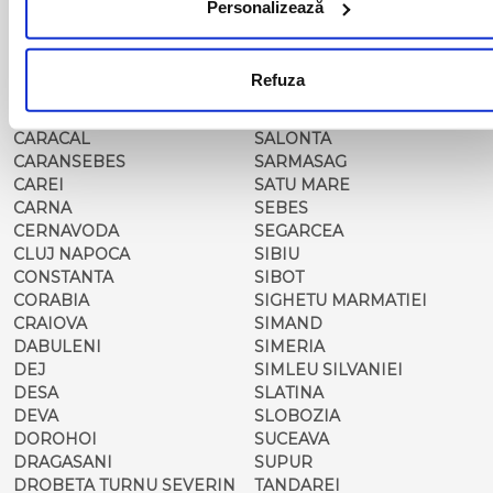
Personalizează
CALAFAT
RESITA
CALARASI-CL
RM. VALCEA
CALARASI-DOLJ
ROMAN
Refuza
CAMPULUNG
ROSIORII DE VEDE
MOLDOVENESC
SADOVA
CARACAL
SALONTA
CARANSEBES
SARMASAG
CAREI
SATU MARE
CARNA
SEBES
CERNAVODA
SEGARCEA
CLUJ NAPOCA
SIBIU
CONSTANTA
SIBOT
CORABIA
SIGHETU MARMATIEI
CRAIOVA
SIMAND
DABULENI
SIMERIA
DEJ
SIMLEU SILVANIEI
DESA
SLATINA
DEVA
SLOBOZIA
DOROHOI
SUCEAVA
DRAGASANI
SUPUR
DROBETA TURNU SEVERIN
TANDAREI