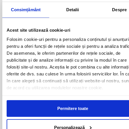
autocarului atata timp cat acesta se afla in miscare
Consimțământ
Detalii
Despre
Curse din Romania catre Den
Acest site utilizează cookie-uri
Haag:
Folosim cookie-uri pentru a personaliza conținutul și anunțuri
pentru a oferi funcții de rețele sociale și pentru a analiza trafi
ACAS
LUGOJ
De asemenea, le oferim partenerilor de rețele sociale, de
ADJUD
MAGLAVIT
publicitate și de analize informații cu privire la modul în care
AIUD
MEDGIDIA
ALBA IULIA
MEDIAS
folosiți site-ul nostru. Aceștia le pot combina cu alte informați
ALESD
MIZIL
oferite de dvs. sau culese în urma folosirii serviciilor lor. În c
ALEXANDRIA
MOINESTI
în care alegeți să continuați să utilizați website-ul nostru, sun
ARAD
MOTCA
de acord cu utilizarea modulelor noastre cookie.
BACAU
NUSFALAU
BAIA MARE
OLTENITA
BAILE HERCULANE
ONESTI
Permitere toate
BAILESTI
ORADEA
BALS-IS
ORSOVA
BALS-OT
PASCANI
BARCA
PERICEI
Personalizează