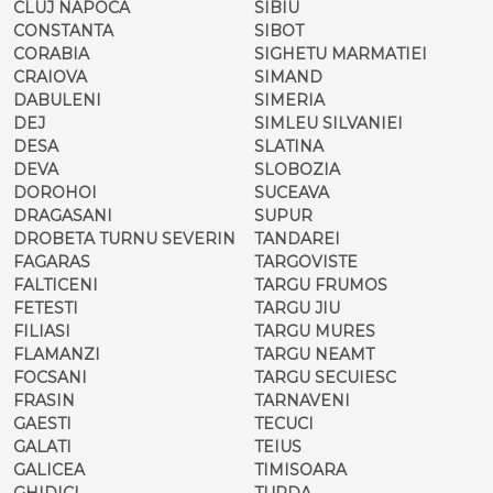
CLUJ NAPOCA
SIBIU
CONSTANTA
SIBOT
CORABIA
SIGHETU MARMATIEI
CRAIOVA
SIMAND
DABULENI
SIMERIA
DEJ
SIMLEU SILVANIEI
DESA
SLATINA
DEVA
SLOBOZIA
DOROHOI
SUCEAVA
DRAGASANI
SUPUR
DROBETA TURNU SEVERIN
TANDAREI
FAGARAS
TARGOVISTE
FALTICENI
TARGU FRUMOS
FETESTI
TARGU JIU
FILIASI
TARGU MURES
FLAMANZI
TARGU NEAMT
FOCSANI
TARGU SECUIESC
FRASIN
TARNAVENI
GAESTI
TECUCI
GALATI
TEIUS
GALICEA
TIMISOARA
GHIDICI
TURDA