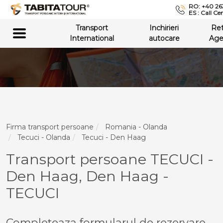
RO: +40 26
ES : Call Ce
Transport
Inchirieri
Re
International
autocare
Age
Firma transport persoane
Romania - Olanda
Tecuci - Olanda
Tecuci - Den Haag
Transport persoane TECUCI -
Den Haag, Den Haag -
TECUCI
Completeaza formularul de rezervare,