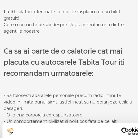
La 10 calatorii efectuate cu noi, te rasplatim cu un bilet
gratuit!
Cere mai multe detalii despre Regulament in una dintre
agentiile noastre.
Ca sa ai parte de o calatorie cat mai
placuta cu autocarele Tabita Tour iti
recomandam urmatoarele:
- Sa folosesti aparatele personale precum radio, mini TV,
video in limita bunul simt, astfel incat sa nu deranjeze ceilalti
pasageri.
- O igiena corporala corespunzatoare
- Un comportament civilizat si politicos fata de ceilalti
participanti la calatorie
- Pe timpul cursei sa nu te deplasezi in picioare in interiorul