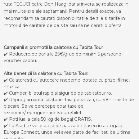
ruta TECUCI catre Den Haag, dar si invers, se realizeaza in
mai multe zile ale saptamanii. Pentru detalii exacte, va
recomandam sa cautati disponibilitatile de zile si tarife in
motorul de cautare de pe site sau sa ne cereti o oferta.
Campanii si promotii la calatoria cu Tabita Tour
✔️ Reducere de pana la 25€/grup de minim 5 persoane +
voucher cadou.
Alte beneficii la calatoria cu Tabita Tour:
✔️ Calatoresti cu autocare moderne, dotate cu prize, filme,
muzica.
✔️ Cumperi biletul rapid si sigur de pe tabitatour.ro.
✔️ Reprogramarea calatoriei fara penalizari, cu 48h inainte de
plecare. Se va perecepe doar taxa de
rezervare/reprogramare: 5 euro/bilet.
✔️ Poti lua la cala 50 kg de bagaj GRATIS.
✔️ La Arad te vei bucura de pauza pe traseu in autogara
Europa Connect, unde vei avea parte de facilitati de ultima
generatie.