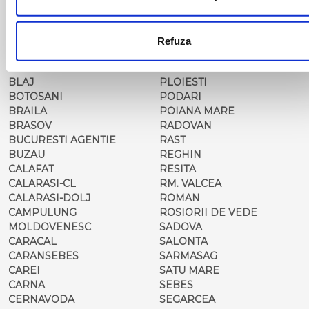
BARLAD
PERISOR
BECHET
PETROSANI
BECLEAN
PIATRA NEAMT
Refuza
BISTRET
PISCU VECHI
BISTRITA
PITESTI
BLAJ
PLOIESTI
BOTOSANI
PODARI
BRAILA
POIANA MARE
BRASOV
RADOVAN
BUCURESTI AGENTIE
RAST
BUZAU
REGHIN
CALAFAT
RESITA
CALARASI-CL
RM. VALCEA
CALARASI-DOLJ
ROMAN
CAMPULUNG
ROSIORII DE VEDE
MOLDOVENESC
SADOVA
CARACAL
SALONTA
CARANSEBES
SARMASAG
CAREI
SATU MARE
CARNA
SEBES
CERNAVODA
SEGARCEA