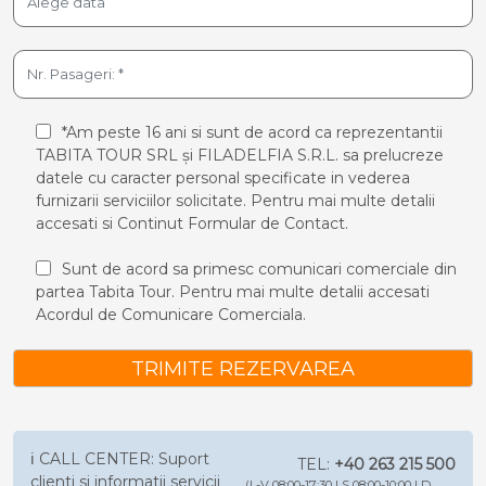
*Am peste 16 ani si sunt de acord ca reprezentantii
TABITA TOUR SRL și FILADELFIA S.R.L. sa prelucreze
datele cu caracter personal specificate in vederea
furnizarii serviciilor solicitate. Pentru mai multe detalii
accesati si
Continut Formular de Contact.
Sunt de acord sa primesc comunicari comerciale din
partea Tabita Tour. Pentru mai multe detalii accesati
Acordul de Comunicare Comerciala.
TRIMITE REZERVAREA
ℹ️ CALL CENTER: Suport
TEL:
+40 263 215 500
clienti si informatii servicii
(L-V 08:00-17:30 | S 08:00-10:00 | D