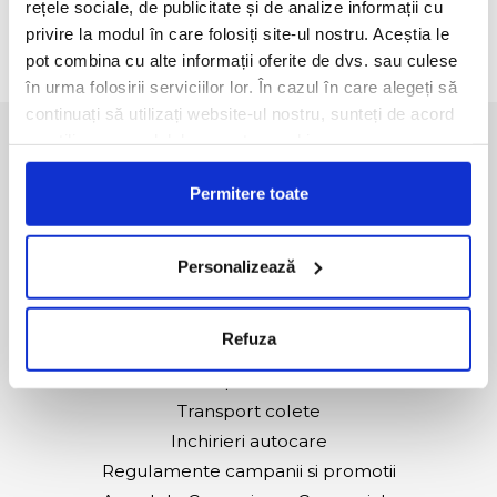
rețele sociale, de publicitate și de analize informații cu
partea Tabita Tour. Tabita Tour.
privire la modul în care folosiți site-ul nostru. Aceștia le
pot combina cu alte informații oferite de dvs. sau culese
în urma folosirii serviciilor lor. În cazul în care alegeți să
continuați să utilizați website-ul nostru, sunteți de acord
cu utilizarea modulelor noastre cookie.
Agentii
Cum cumpar
Permitere toate
Modalitati de plata
Conditii Generale de Transport Colete
Conditii de ambalare si restrictii la transport
Personalizează
Conditii generale de transport international
ANPC
Refuza
Transport International
Transport Intern
Transport colete
Inchirieri autocare
Regulamente campanii si promotii