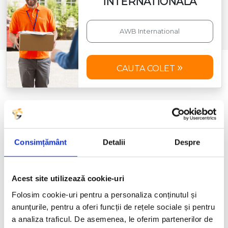
INTERNATIONALA
CAUTA COLET
ABONEAZA-TE LA NEWSLETTER
Primeste cele mai noi oferte TabitaTour
Consimțământ
Detalii
Despre
Acest site utilizează cookie-uri
MA ABONEZ
Folosim cookie-uri pentru a personaliza conținutul și
anunțurile, pentru a oferi funcții de rețele sociale și pentru
*Sunt de acord să primesc oferte comerciale pe
a analiza traficul. De asemenea, le oferim partenerilor de
email prin intermediul campaniilor de newsletter din