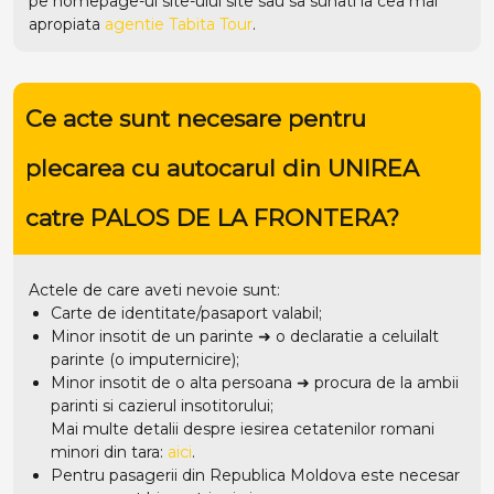
pe homepage-ul site-ului
site
sau sa sunati la cea mai
apropiata
agentie Tabita Tour
.
Ce acte sunt necesare pentru
plecarea cu autocarul din UNIREA
catre PALOS DE LA FRONTERA?
Actele de care aveti nevoie sunt:
Carte de identitate/pasaport valabil;
Minor insotit de un parinte ➜ o declaratie a celuilalt
parinte (o imputernicire);
Minor insotit de o alta persoana ➜ procura de la ambii
parinti si cazierul insotitorului;
Mai multe detalii despre iesirea cetatenilor romani
minori din tara:
aici
.
Pentru pasagerii din Republica Moldova este necesar