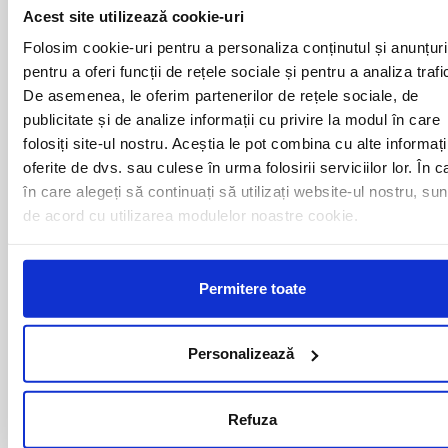
ALESD
MIZIL
Acest site utilizează cookie-uri
ALEXANDRIA
MOINESTI
ARAD
MOTCA
Folosim cookie-uri pentru a personaliza conținutul și anunțuri
BACAU
NUSFALAU
pentru a oferi funcții de rețele sociale și pentru a analiza trafi
BAIA MARE
OLTENITA
De asemenea, le oferim partenerilor de rețele sociale, de
BAILE HERCULANE
ONESTI
publicitate și de analize informații cu privire la modul în care
BAILESTI
ORADEA
folosiți site-ul nostru. Aceștia le pot combina cu alte informați
BALS-IS
ORSOVA
oferite de dvs. sau culese în urma folosirii serviciilor lor. În c
BALS-OT
PASCANI
în care alegeți să continuați să utilizați website-ul nostru, sun
BARCA
PERICEI
BARLAD
PERISOR
de acord cu utilizarea modulelor noastre cookie.
BECHET
PETROSANI
BECLEAN
PIATRA NEAMT
BISTRET
PISCU VECHI
Permitere toate
BISTRITA
PITESTI
BLAJ
PLOIESTI
BOTOSANI
PODARI
Personalizează
BRAILA
POIANA MARE
BRASOV
RADOVAN
BUCURESTI AGENTIE
RAST
Refuza
BUZAU
REGHIN
CALAFAT
RESITA