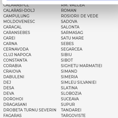
CALARASI-CL
RM. VALCEA
CALARASI-DOLJ
ROMAN
CAMPULUNG
ROSIORII DE VEDE
MOLDOVENESC
SADOVA
CARACAL
SALONTA
CARANSEBES
SARMASAG
CAREI
SATU MARE
CARNA
SEBES
CERNAVODA
SEGARCEA
CLUJ NAPOCA
SIBIU
CONSTANTA
SIBOT
CORABIA
SIGHETU MARMATIEI
CRAIOVA
SIMAND
DABULENI
SIMERIA
DEJ
SIMLEU SILVANIEI
DESA
SLATINA
DEVA
SLOBOZIA
DOROHOI
SUCEAVA
DRAGASANI
SUPUR
DROBETA TURNU SEVERIN
TANDAREI
FAGARAS
TARGOVISTE