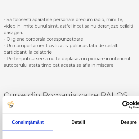
- Sa folosesti aparatele personale precum radio, mini TV,
video in limita bunul simt, astfel incat sa nu deranjeze ceilalti
pasageri.
- O igiena corporala corespunzatoare
- Un comportament civilizat si politicos fata de ceilalti
participanti la calatorie
- Pe timpul cursei sa nu te deplasezi in picioare in interiorul
autocarului atata timp cat acesta se afla in miscare
Curse din Romania catre PALOS
DE LA FRONTERA:
ACAS
LUGOJ
ADJUD
MAGLAVIT
Consimțământ
Detalii
Despre
AIUD
MEDGIDIA
ALBA IULIA
MEDIAS