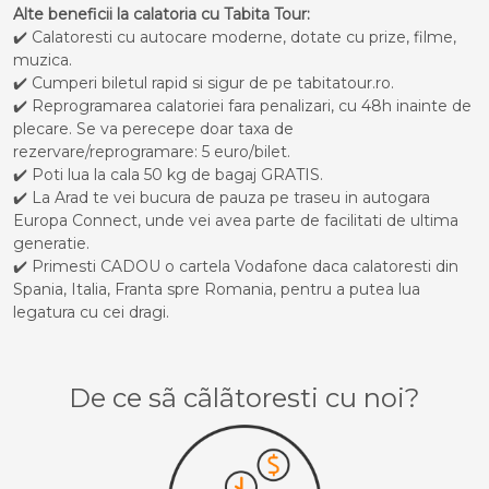
Alte beneficii la calatoria cu Tabita Tour:
✔️ Calatoresti cu autocare moderne, dotate cu prize, filme,
muzica.
✔️ Cumperi biletul rapid si sigur de pe tabitatour.ro.
✔️ Reprogramarea calatoriei fara penalizari, cu 48h inainte de
plecare. Se va perecepe doar taxa de
rezervare/reprogramare: 5 euro/bilet.
✔️ Poti lua la cala 50 kg de bagaj GRATIS.
✔️ La Arad te vei bucura de pauza pe traseu in autogara
Europa Connect, unde vei avea parte de facilitati de ultima
generatie.
✔️ Primesti CADOU o cartela Vodafone daca calatoresti din
Spania, Italia, Franta spre Romania, pentru a putea lua
legatura cu cei dragi.
De ce sã cãlãtoresti cu noi?