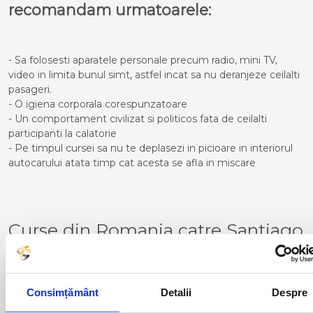
recomandam urmatoarele:
- Sa folosesti aparatele personale precum radio, mini TV,
video in limita bunul simt, astfel incat sa nu deranjeze ceilalti
pasageri.
- O igiena corporala corespunzatoare
- Un comportament civilizat si politicos fata de ceilalti
participanti la calatorie
- Pe timpul cursei sa nu te deplasezi in picioare in interiorul
autocarului atata timp cat acesta se afla in miscare
Curse din Romania catre Santiago
de Compostela:
ACAS
LUGOJ
ADJUD
MAGLAVIT
Consimțământ
Detalii
Despre
AIUD
MEDGIDIA