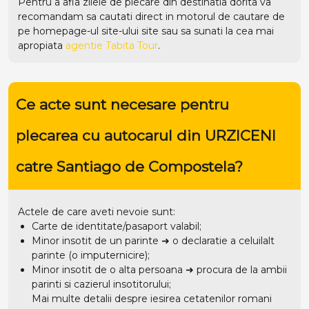
Pentru a afla zilele de plecare din destinatia dorita va
recomandam sa cautati direct in motorul de cautare de
pe homepage-ul site-ului
site
sau sa sunati la cea mai
apropiata
agentie Tabita Tour
.
Ce acte sunt necesare pentru
plecarea cu autocarul din URZICENI
catre Santiago de Compostela?
Actele de care aveti nevoie sunt:
Carte de identitate/pasaport valabil;
Minor insotit de un parinte ➜ o declaratie a celuilalt
parinte (o imputernicire);
Minor insotit de o alta persoana ➜ procura de la ambii
parinti si cazierul insotitorului;
Mai multe detalii despre iesirea cetatenilor romani