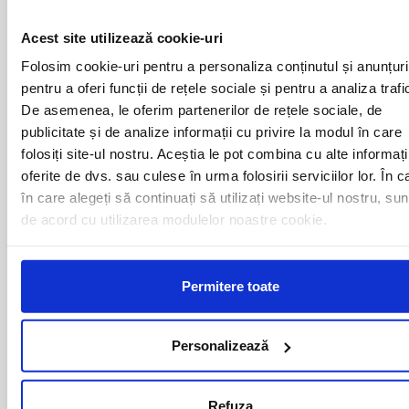
ALBA IULIA
MEDIAS
ALESD
MIZIL
Acest site utilizează cookie-uri
ALEXANDRIA
MOINESTI
ARAD
MOTCA
Folosim cookie-uri pentru a personaliza conținutul și anunțuri
BACAU
NUSFALAU
pentru a oferi funcții de rețele sociale și pentru a analiza trafi
BAIA MARE
OLTENITA
De asemenea, le oferim partenerilor de rețele sociale, de
BAILE HERCULANE
ONESTI
publicitate și de analize informații cu privire la modul în care
BAILESTI
ORADEA
folosiți site-ul nostru. Aceștia le pot combina cu alte informați
BALS-IS
ORSOVA
oferite de dvs. sau culese în urma folosirii serviciilor lor. În c
BALS-OT
PASCANI
BARCA
în care alegeți să continuați să utilizați website-ul nostru, sun
PERICEI
BARLAD
PERISOR
de acord cu utilizarea modulelor noastre cookie.
BECHET
PETROSANI
BECLEAN
PIATRA NEAMT
BISTRET
PISCU VECHI
Permitere toate
BISTRITA
PITESTI
BLAJ
PLOIESTI
BOTOSANI
PODARI
Personalizează
BRAILA
POIANA MARE
BRASOV
RADOVAN
BUCURESTI AGENTIE
RAST
Refuza
BUZAU
REGHIN