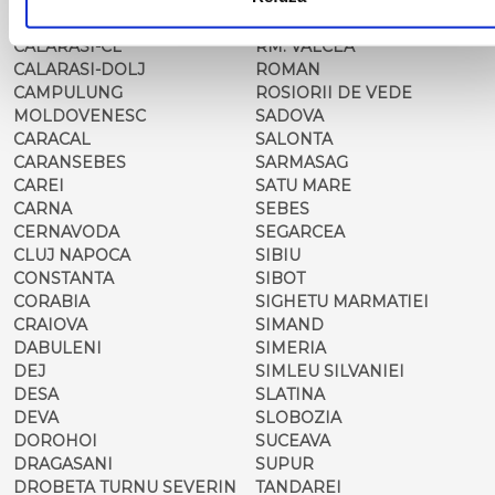
CALAFAT
RESITA
CALARASI-CL
RM. VALCEA
CALARASI-DOLJ
ROMAN
CAMPULUNG
ROSIORII DE VEDE
MOLDOVENESC
SADOVA
CARACAL
SALONTA
CARANSEBES
SARMASAG
CAREI
SATU MARE
CARNA
SEBES
CERNAVODA
SEGARCEA
CLUJ NAPOCA
SIBIU
CONSTANTA
SIBOT
CORABIA
SIGHETU MARMATIEI
CRAIOVA
SIMAND
DABULENI
SIMERIA
DEJ
SIMLEU SILVANIEI
DESA
SLATINA
DEVA
SLOBOZIA
DOROHOI
SUCEAVA
DRAGASANI
SUPUR
DROBETA TURNU SEVERIN
TANDAREI