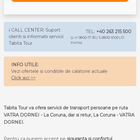
ℹ️ CALL CENTER: Suport
TEL:
+40 263 215 500
clienti si informatii servicii
(L-V 08:00-17:30 | S 08:00-10:00 | D
Tabita Tour
Inchis)
INFO UTILE:
Vezi ofertele si conditiile de calatorie actuale
Click aici >>
Tabita Tour va ofera servicii de transport persoane pe ruta
VATRA DORNEI - La Coruna, dar si retur, La Coruna - VATRA
DORNEI.
Pentru ca punem accent pe
siguranta si confortul