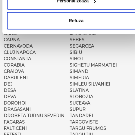
Personalizează
CALARASI-DOLJ
ROMAN
CAMPULUNG
ROSIORII DE VEDE
MOLDOVENESC
SADOVA
Refuza
CARACAL
SALONTA
CARANSEBES
SARMASAG
CAREI
SATU MARE
CARNA
SEBES
CERNAVODA
SEGARCEA
CLUJ NAPOCA
SIBIU
CONSTANTA
SIBOT
CORABIA
SIGHETU MARMATIEI
CRAIOVA
SIMAND
DABULENI
SIMERIA
DEJ
SIMLEU SILVANIEI
DESA
SLATINA
DEVA
SLOBOZIA
DOROHOI
SUCEAVA
DRAGASANI
SUPUR
DROBETA TURNU SEVERIN
TANDAREI
FAGARAS
TARGOVISTE
FALTICENI
TARGU FRUMOS
FETESTI
TARGU JIU