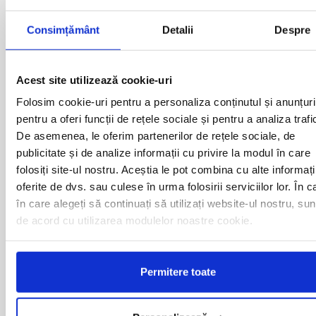
ARAD
MOTCA
BACAU
NUSFALAU
Consimțământ
Detalii
Despre
BAIA MARE
OLTENITA
BAILE HERCULANE
ONESTI
BAILESTI
ORADEA
Acest site utilizează cookie-uri
BALS-IS
ORSOVA
BALS-OT
PASCANI
Folosim cookie-uri pentru a personaliza conținutul și anunțuri
BARCA
PERICEI
pentru a oferi funcții de rețele sociale și pentru a analiza trafi
BARLAD
PERISOR
De asemenea, le oferim partenerilor de rețele sociale, de
BECHET
PETROSANI
publicitate și de analize informații cu privire la modul în care
BECLEAN
PIATRA NEAMT
folosiți site-ul nostru. Aceștia le pot combina cu alte informați
BISTRET
PISCU VECHI
BISTRITA
oferite de dvs. sau culese în urma folosirii serviciilor lor. În c
PITESTI
BLAJ
PLOIESTI
în care alegeți să continuați să utilizați website-ul nostru, sun
BOTOSANI
PODARI
de acord cu utilizarea modulelor noastre cookie.
BRAILA
POIANA MARE
BRASOV
RADOVAN
BUCURESTI AGENTIE
RAST
Permitere toate
BUZAU
REGHIN
CALAFAT
RESITA
CALARASI-CL
RM. VALCEA