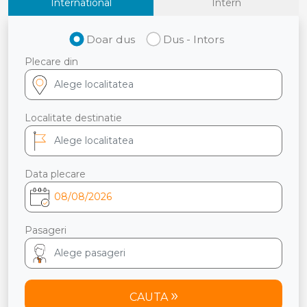
International
Intern
Doar dus
Dus - Intors
Plecare din
Localitate destinatie
Data plecare
Pasageri
CAUTA