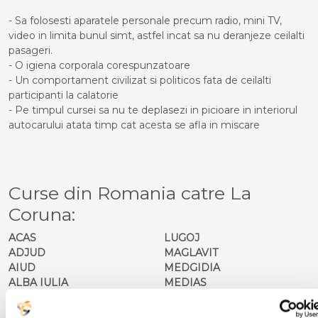
- Sa folosesti aparatele personale precum radio, mini TV,
video in limita bunul simt, astfel incat sa nu deranjeze ceilalti
pasageri.
- O igiena corporala corespunzatoare
- Un comportament civilizat si politicos fata de ceilalti
participanti la calatorie
- Pe timpul cursei sa nu te deplasezi in picioare in interiorul
autocarului atata timp cat acesta se afla in miscare
Curse din Romania catre La
Coruna:
ACAS
LUGOJ
ADJUD
MAGLAVIT
AIUD
MEDGIDIA
ALBA IULIA
MEDIAS
ALESD
MIZIL
ALEXANDRIA
MOINESTI