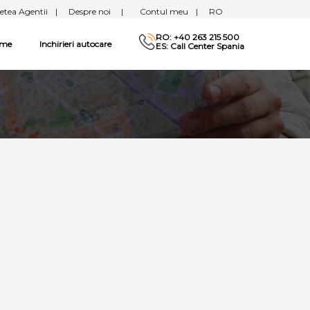
etea Agentii
|
Despre noi
|
Contul meu
|
RO
RO: +40 263 215 500
sme
Inchirieri autocare
ES: Call Center Spania