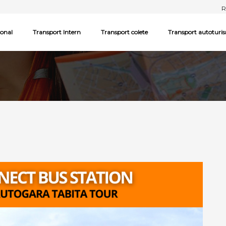
R
ional
Transport Intern
Transport colete
Transport autoturi