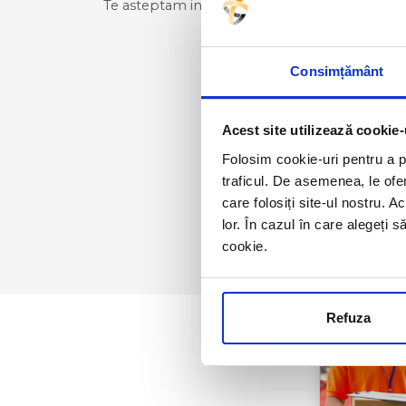
Te asteptam in noua autogara din Arad, Calea A
Consimțământ
Acest site utilizează cookie-
Folosim cookie-uri pentru a pe
traficul. De asemenea, le ofer
care folosiți site-ul nostru. A
lor. În cazul în care alegeți 
cookie.
Refuza