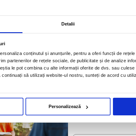
urel Vlaicu, 275 B.
Detalii
uri
rsonaliza conținutul și anunțurile, pentru a oferi funcții de rețele
AWB TRACKING
im partenerilor de rețele sociale, de publicitate și de analize info
ceștia le pot combina cu alte informații oferite de dvs. sau culese î
să continuați să utilizați website-ul nostru, sunteți de acord cu uti
VERIFICA LIV
Personalizează
INTERNATION