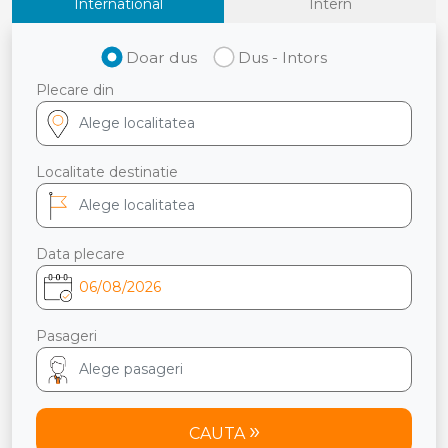
International
Intern
Doar dus
Dus - Intors
Plecare din
Localitate destinatie
Data plecare
Pasageri
CAUTA