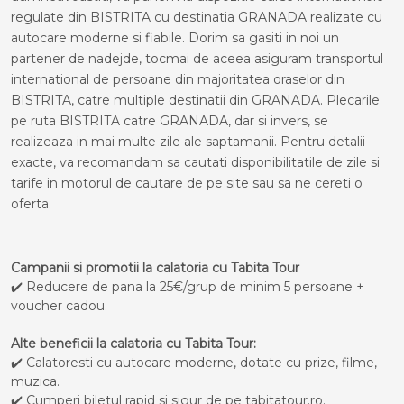
regulate din BISTRITA cu destinatia GRANADA realizate cu
autocare moderne si fiabile. Dorim sa gasiti in noi un
partener de nadejde, tocmai de aceea asiguram transportul
international de persoane din majoritatea oraselor din
BISTRITA, catre multiple destinatii din GRANADA. Plecarile
pe ruta BISTRITA catre GRANADA, dar si invers, se
realizeaza in mai multe zile ale saptamanii. Pentru detalii
exacte, va recomandam sa cautati disponibilitatile de zile si
tarife in motorul de cautare de pe site sau sa ne cereti o
oferta.
Campanii si promotii la calatoria cu Tabita Tour
✔️ Reducere de pana la 25€/grup de minim 5 persoane +
voucher cadou.
Alte beneficii la calatoria cu Tabita Tour:
✔️ Calatoresti cu autocare moderne, dotate cu prize, filme,
muzica.
✔️ Cumperi biletul rapid si sigur de pe tabitatour.ro.