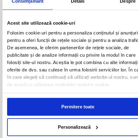
Consimțământ
Detalii
Despre
BACAU
NUSFALAU
BAIA MARE
OLTENITA
BAILE HERCULANE
ONESTI
BAILESTI
ORADEA
Acest site utilizează cookie-uri
BALS-IS
ORSOVA
Folosim cookie-uri pentru a personaliza conținutul și anunțuri
BALS-OT
PASCANI
pentru a oferi funcții de rețele sociale și pentru a analiza trafi
BARCA
PERICEI
De asemenea, le oferim partenerilor de rețele sociale, de
BARLAD
PERISOR
publicitate și de analize informații cu privire la modul în care
BECHET
PETROSANI
BECLEAN
PIATRA NEAMT
folosiți site-ul nostru. Aceștia le pot combina cu alte informați
BISTRET
PISCU VECHI
oferite de dvs. sau culese în urma folosirii serviciilor lor. În c
BISTRITA
PITESTI
în care alegeți să continuați să utilizați website-ul nostru, sun
BLAJ
PLOIESTI
de acord cu utilizarea modulelor noastre cookie.
BOTOSANI
PODARI
BRAILA
POIANA MARE
BRASOV
RADOVAN
BUCURESTI AGENTIE
Permitere toate
RAST
BUZAU
REGHIN
CALAFAT
RESITA
CALARASI-CL
RM. VALCEA
Personalizează
CALARASI-DOLJ
ROMAN