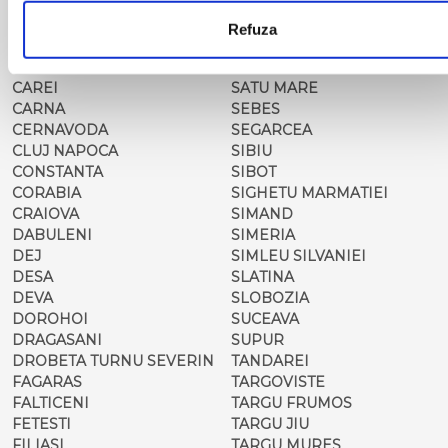
CAMPULUNG
ROSIORII DE VEDE
MOLDOVENESC
SADOVA
Refuza
CARACAL
SALONTA
CARANSEBES
SARMASAG
CAREI
SATU MARE
CARNA
SEBES
CERNAVODA
SEGARCEA
CLUJ NAPOCA
SIBIU
CONSTANTA
SIBOT
CORABIA
SIGHETU MARMATIEI
CRAIOVA
SIMAND
DABULENI
SIMERIA
DEJ
SIMLEU SILVANIEI
DESA
SLATINA
DEVA
SLOBOZIA
DOROHOI
SUCEAVA
DRAGASANI
SUPUR
DROBETA TURNU SEVERIN
TANDAREI
FAGARAS
TARGOVISTE
FALTICENI
TARGU FRUMOS
FETESTI
TARGU JIU
FILIASI
TARGU MURES