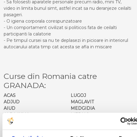
- Sa folosesti aparatele personale precum radio, mini TV,
video in limita bunul simt, astfel incat sa nu deranjeze ceilalti
pasageri.
- O igiena corporala corespunzatoare
- Un comportament civilizat si politicos fata de ceilalti
participanti la calatorie
- Pe timpul cursei sa nu te deplasezi in picioare in interiorul
autocarului atata timp cat acesta se afla in miscare
Curse din Romania catre
GRANADA:
ACAS
LUGOJ
ADJUD
MAGLAVIT
AIUD
MEDGIDIA
ALBA IULIA
MEDIAS
ALESD
MIZIL
ALEXANDRIA
MOINESTI
ARAD
MOTCA