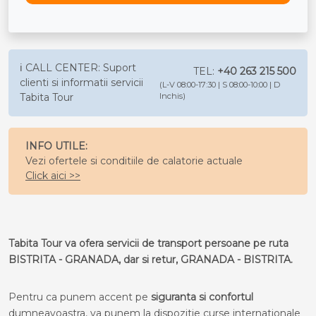
ℹ️ CALL CENTER: Suport
TEL:
+40 263 215 500
clienti si informatii servicii
(L-V 08:00-17:30 | S 08:00-10:00 | D
Tabita Tour
Inchis)
INFO UTILE:
Vezi ofertele si conditiile de calatorie actuale
Click aici >>
Tabita Tour va ofera servicii de transport persoane pe ruta
BISTRITA - GRANADA, dar si retur, GRANADA - BISTRITA.
Pentru ca punem accent pe
siguranta si confortul
dumneavoastra, va punem la dispozitie curse internationale