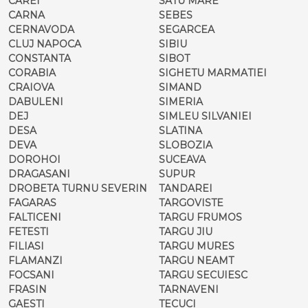
CAREI
SATU MARE
CARNA
SEBES
CERNAVODA
SEGARCEA
CLUJ NAPOCA
SIBIU
CONSTANTA
SIBOT
CORABIA
SIGHETU MARMATIEI
CRAIOVA
SIMAND
DABULENI
SIMERIA
DEJ
SIMLEU SILVANIEI
DESA
SLATINA
DEVA
SLOBOZIA
DOROHOI
SUCEAVA
DRAGASANI
SUPUR
DROBETA TURNU SEVERIN
TANDAREI
FAGARAS
TARGOVISTE
FALTICENI
TARGU FRUMOS
FETESTI
TARGU JIU
FILIASI
TARGU MURES
FLAMANZI
TARGU NEAMT
FOCSANI
TARGU SECUIESC
FRASIN
TARNAVENI
GAESTI
TECUCI