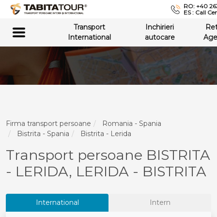
RO: +40 26
ES : Call Ce
Transport
Inchirieri
Re
International
autocare
Age
Firma transport persoane
Romania - Spania
Bistrita - Spania
Bistrita - Lerida
Transport persoane BISTRITA
- LERIDA, LERIDA - BISTRITA
International
Intern