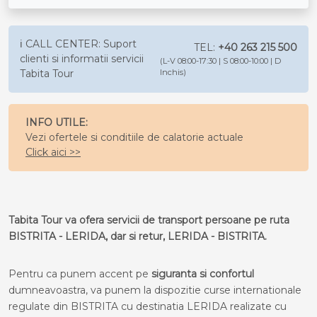
ℹ️ CALL CENTER: Suport
TEL:
+40 263 215 500
clienti si informatii servicii
(L-V 08:00-17:30 | S 08:00-10:00 | D
Tabita Tour
Inchis)
INFO UTILE:
Vezi ofertele si conditiile de calatorie actuale
Click aici >>
Tabita Tour va ofera servicii de transport persoane pe ruta
BISTRITA - LERIDA, dar si retur, LERIDA - BISTRITA.
Pentru ca punem accent pe
siguranta si confortul
dumneavoastra, va punem la dispozitie curse internationale
regulate din BISTRITA cu destinatia LERIDA realizate cu