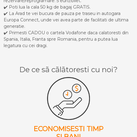
rezervare/reprogramare: 5 euro/bilet.
✔️ Poti lua la cala 50 kg de bagaj GRATIS.
✔️ La Arad te vei bucura de pauza pe traseu in autogara
Europa Connect, unde vei avea parte de facilitati de ultima
generatie.
✔️ Primesti CADOU o cartela Vodafone daca calatoresti din
Spania, Italia, Franta spre Romania, pentru a putea lua
legatura cu cei dragi.
De ce sã cãlãtoresti cu noi?
ECONOMISESTI TIMP
SI BANI