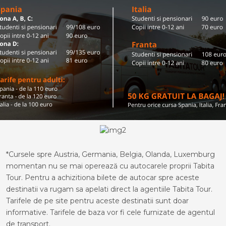
*Cursele spre Austria, Germania, Belgia, Olanda, Luxemburg
momentan nu se mai operează cu autocarele proprii Tabita
Tour. Pentru a achizitiona bilete de autocar spre aceste
destinatii va rugam sa apelati direct la agentiile Tabita Tour.
Tarifele de pe site pentru aceste destinatii sunt doar
informative. Tarifele de baza vor fi cele furnizate de agentul
de transport.