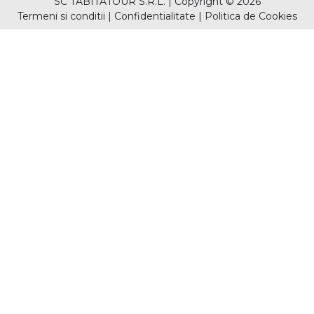
SC TABITATOUR S.R.L.
|
Copyright © 2026
Termeni si conditii
|
Confidentialitate
|
Politica de Cookies