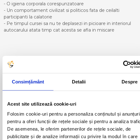
- O igiena corporala corespunzatoare
- Un comportament civilizat si politicos fata de ceilalti
participanti la calatorie
- Pe timpul cursei sa nu te deplasezi in picioare in interiorul
autocarului atata timp cat acesta se afla in miscare
Curse din Romania catre LERIDA:
ACAS
LUGOJ
ADJUD
MAGLAVIT
Consimțământ
Detalii
Despre
AIUD
MEDGIDIA
ALBA IULIA
MEDIAS
ALESD
MIZIL
ALEXANDRIA
MOINESTI
Acest site utilizează cookie-uri
ARAD
MOTCA
Folosim cookie-uri pentru a personaliza conținutul și anunțuri
BACAU
NUSFALAU
pentru a oferi funcții de rețele sociale și pentru a analiza trafi
BAIA MARE
OLTENITA
De asemenea, le oferim partenerilor de rețele sociale, de
BAILE HERCULANE
ONESTI
BAILESTI
ORADEA
publicitate și de analize informații cu privire la modul în care