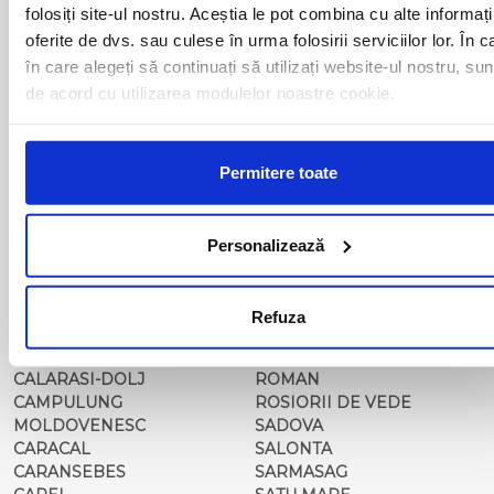
BALS-IS
ORSOVA
folosiți site-ul nostru. Aceștia le pot combina cu alte informați
BALS-OT
PASCANI
oferite de dvs. sau culese în urma folosirii serviciilor lor. În c
BARCA
PERICEI
în care alegeți să continuați să utilizați website-ul nostru, sun
BARLAD
PERISOR
de acord cu utilizarea modulelor noastre cookie.
BECHET
PETROSANI
BECLEAN
PIATRA NEAMT
BISTRET
PISCU VECHI
BISTRITA
PITESTI
Permitere toate
BLAJ
PLOIESTI
BOTOSANI
PODARI
BRAILA
POIANA MARE
Personalizează
BRASOV
RADOVAN
BUCURESTI AGENTIE
RAST
BUZAU
REGHIN
Refuza
CALAFAT
RESITA
CALARASI-CL
RM. VALCEA
CALARASI-DOLJ
ROMAN
CAMPULUNG
ROSIORII DE VEDE
MOLDOVENESC
SADOVA
CARACAL
SALONTA
CARANSEBES
SARMASAG