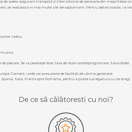
cmai de aceea asiguram transportul international de persoane din majoritatea o
s, se realizeaza in mai multe zile ale saptamanii. Pentru detalii exacte, va reco
oucher cadou.
, muzica.
e de plecare. Se va perecepe doar taxa de rezervare/reprogramare: 5 euro/bilet.
ropa Connect, unde vei avea parte de facilitati de ultima generatie.
Spania, Italia, Franta spre Romania, pentru a putea lua legatura cu cei dragi.
De ce sã cãlãtoresti cu noi?