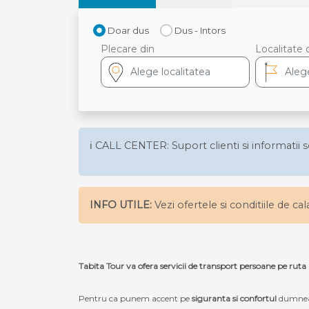
Doar dus
Dus - Intors
Plecare din
Localitate 
ℹ️ CALL CENTER: Suport clienti si informatii s
INFO UTILE:
Vezi ofertele si conditiile de ca
Tabita Tour va ofera servicii de transport persoane pe r
Pentru ca punem accent pe
siguranta si confortul
dumneav