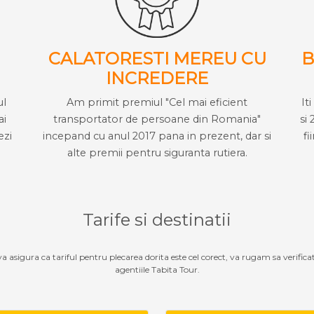
CALATORESTI MEREU CU
B
INCREDERE
ul
Am primit premiul "Cel mai eficient
It
ai
transportator de persoane din Romania"
si 
ezi
incepand cu anul 2017 pana in prezent, dar si
fi
alte premii pentru siguranta rutiera.
Tarife si destinatii
 va asigura ca tariful pentru plecarea dorita este cel corect, va rugam sa verifica
agentiile Tabita Tour.