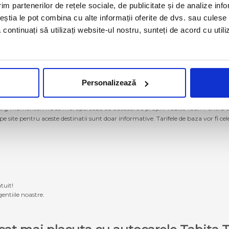
im partenerilor de rețele sociale, de publicitate și de analize info
ceștia le pot combina cu alte informații oferite de dvs. sau culese î
să continuați să utilizați website-ul nostru, sunteți de acord cu uti
Personalizează
g momentan nu se mai operează cu autocarele proprii Tabita Tour. Pentru a ach
 pe site pentru aceste destinatii sunt doar informative. Tarifele de baza vor fi ce
tuit!
entiile noastre.