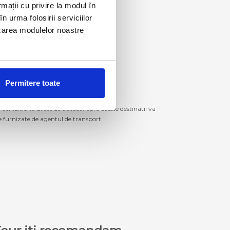
rmații cu privire la modul în
n urma folosirii serviciilor
lizarea modulelor noastre
Permitere toate
izitiona bilete de autocar spre aceste destinatii va
le furnizate de agentul de transport.