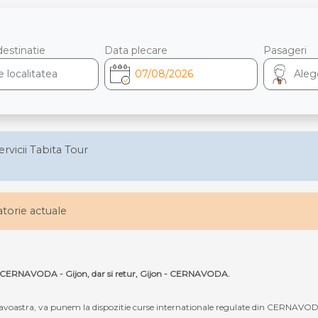
destinatie
Data plecare
Pasageri
ervicii Tabita Tour
latorie actuale
uta CERNAVODA - Gijon, dar si retur, Gijon - CERNAVODA.
oastra, va punem la dispozitie curse internationale regulate din CERNAVODA 