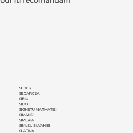
a Tour iti recomandam
SEBES
SEGARCEA
SIBIU
SIBOT
SIGHETU MARMATIEI
SIMAND
SIMERIA
SIMLEU SILVANIEI
SLATINA