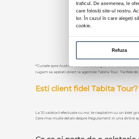
traficul. De asemenea, le ofer
care folosiți site-ul nostru. A
lor. În cazul în care alegeți 
cookie.
Refuza
*Cursele spre Austria, Germania, Belgia, Olanda, Luxembur
rugam sa apelati direct la agentiile Tabita Tour. Tarifele de
Esti client fidel Tabita Tour?
La 10 calatorii efectuate cu noi, te rasplatim cu un bilet gra
Cere mai multe detalii despre Regulament in una dintre ag