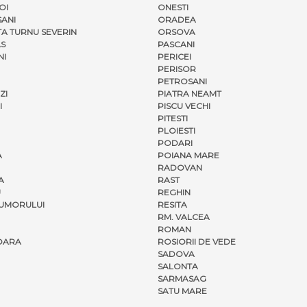
OI
ONESTI
ANI
ORADEA
A TURNU SEVERIN
ORSOVA
S
PASCANI
NI
PERICEI
PERISOR
PETROSANI
ZI
PIATRA NEAMT
I
PISCU VECHI
PITESTI
PLOIESTI
PODARI
A
POIANA MARE
RADOVAN
A
RAST
U
REGHIN
UMORULUI
RESITA
RM. VALCEA
ROMAN
OARA
ROSIORII DE VEDE
SADOVA
SALONTA
SARMASAG
SATU MARE