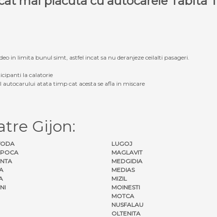
e cat mai placuta cu autocarele Tabit
eo in limita bunul simt, astfel incat sa nu deranjeze ceilalti pasageri.
icipanti la calatorie
ul autocarului atata timp cat acesta se afla in miscare
tre Gijon:
VODA
LUGOJ
APOCA
MAGLAVIT
NTA
MEDGIDIA
A
MEDIAS
A
MIZIL
NI
MOINESTI
MOTCA
NUSFALAU
OLTENITA