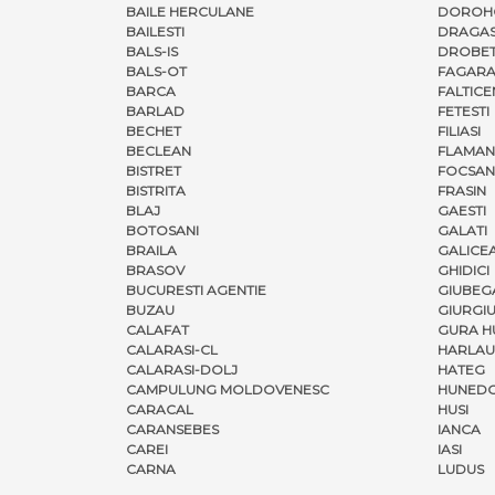
BAILE HERCULANE
DOROH
BAILESTI
DRAGAS
BALS-IS
DROBET
BALS-OT
FAGARA
BARCA
FALTICE
BARLAD
FETESTI
BECHET
FILIASI
BECLEAN
FLAMAN
BISTRET
FOCSAN
BISTRITA
FRASIN
BLAJ
GAESTI
BOTOSANI
GALATI
BRAILA
GALICE
BRASOV
GHIDICI
BUCURESTI AGENTIE
GIUBEG
BUZAU
GIURGI
CALAFAT
GURA H
CALARASI-CL
HARLAU
CALARASI-DOLJ
HATEG
CAMPULUNG MOLDOVENESC
HUNED
CARACAL
HUSI
CARANSEBES
IANCA
CAREI
IASI
CARNA
LUDUS