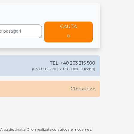
CAUTA
TEL:
+40 263 215 500
(L-V 08:00-17:30 | S 08:00-10:00 | D Inchis)
Click aici >>
cu destinatia Gijon realizate cu autocare moderne si