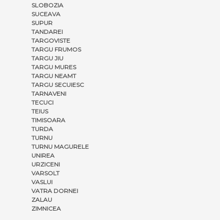
SLOBOZIA
SUCEAVA
SUPUR
TANDAREI
TARGOVISTE
TARGU FRUMOS
TARGU JIU
TARGU MURES
TARGU NEAMT
TARGU SECUIESC
TARNAVENI
TECUCI
TEIUS
TIMISOARA
TURDA
TURNU
TURNU MAGURELE
UNIREA
URZICENI
VARSOLT
VASLUI
VATRA DORNEI
ZALAU
ZIMNICEA