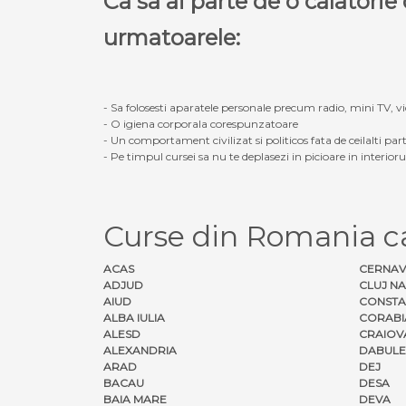
Ca sa ai parte de o calatori
urmatoarele:
- Sa folosesti aparatele personale precum radio, mini TV, vid
- O igiena corporala corespunzatoare
- Un comportament civilizat si politicos fata de ceilalti part
- Pe timpul cursei sa nu te deplasezi in picioare in interior
Curse din Romania ca
ACAS
CERNA
ADJUD
CLUJ N
AIUD
CONSTA
ALBA IULIA
CORABI
ALESD
CRAIOV
ALEXANDRIA
DABULE
ARAD
DEJ
BACAU
DESA
BAIA MARE
DEVA