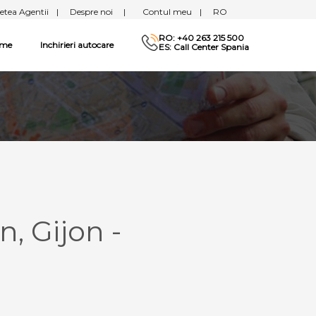
etea Agentii
|
Despre noi
|
Contul meu
|
RO
RO: +40 263 215 500
sme
Inchirieri autocare
ES: Call Center Spania
, Gijon -