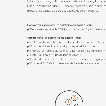
fiabile. Dorim sa gasiti in noi un partener de nadejde, to
Gijon. Plecarile pe ruta CERNAVODA catre Gijon, dar si inver
motorul de cautare de pe site sau sa ne cereti o oferta.
Campanii si promotii la calatoria cu Tabita Tour
✔️ Reducere de pana la 25€/grup de minim 5 persoane + v
Alte beneficii la calatoria cu Tabita Tour:
✔️ Calatoresti cu autocare moderne, dotate cu prize, filme
✔️ Cumperi biletul rapid si sigur de pe tabitatour.ro.
✔️ Reprogramarea calatoriei fara penalizari, cu 48h inaint
✔️ Poti lua la cala 50 kg de bagaj GRATIS.
✔️ La Arad te vei bucura de pauza pe traseu in autogara Eu
✔️ Primesti CADOU o cartela Vodafone daca calatoresti din 