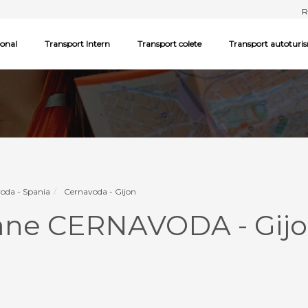
R
ional
Transport Intern
Transport colete
Transport autoturi
oda - Spania
Cernavoda - Gijon
ane CERNAVODA - Gijon