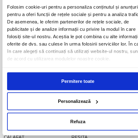
ALESD
MIZIL
Folosim cookie-uri pentru a personaliza conținutul și anunțuri
ALEXANDRIA
MOINESTI
ARAD
pentru a oferi funcții de rețele sociale și pentru a analiza trafi
MOTCA
BACAU
NUSFALAU
De asemenea, le oferim partenerilor de rețele sociale, de
BAIA MARE
OLTENITA
publicitate și de analize informații cu privire la modul în care
BAILE HERCULANE
ONESTI
folosiți site-ul nostru. Aceștia le pot combina cu alte informați
BAILESTI
ORADEA
oferite de dvs. sau culese în urma folosirii serviciilor lor. În c
BALS-IS
ORSOVA
în care alegeți să continuați să utilizați website-ul nostru, sun
BALS-OT
PASCANI
de acord cu utilizarea modulelor noastre cookie.
BARCA
PERICEI
BARLAD
PERISOR
BECHET
PETROSANI
BECLEAN
PIATRA NEAMT
Permitere toate
BISTRET
PISCU VECHI
BISTRITA
PITESTI
BLAJ
PLOIESTI
Personalizează
BOTOSANI
PODARI
BRAILA
POIANA MARE
BRASOV
RADOVAN
Refuza
BUCURESTI AGENTIE
RAST
BUZAU
REGHIN
CALAFAT
RESITA