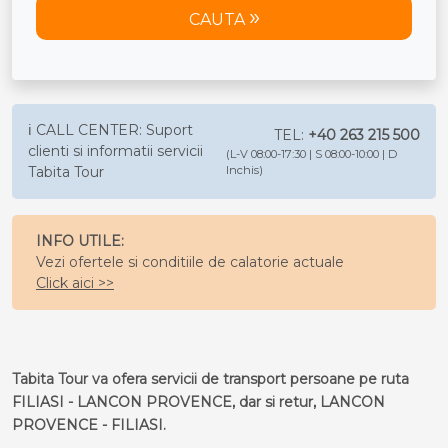
CAUTA
ℹ️ CALL CENTER: Suport
TEL:
+40 263 215 500
clienti si informatii servicii
(L-V 08:00-17:30 | S 08:00-10:00 | D
Tabita Tour
Inchis)
INFO UTILE:
Vezi ofertele si conditiile de calatorie actuale
Click aici >>
Tabita Tour va ofera servicii de transport persoane pe ruta
FILIASI - LANCON PROVENCE, dar si retur, LANCON
PROVENCE - FILIASI.