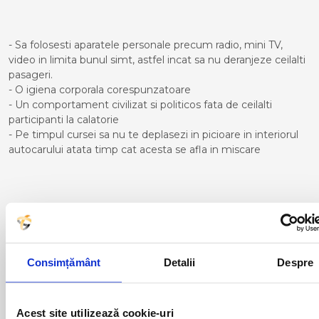
- Sa folosesti aparatele personale precum radio, mini TV,
video in limita bunul simt, astfel incat sa nu deranjeze ceilalti
pasageri.
- O igiena corporala corespunzatoare
- Un comportament civilizat si politicos fata de ceilalti
participanti la calatorie
- Pe timpul cursei sa nu te deplasezi in picioare in interiorul
autocarului atata timp cat acesta se afla in miscare
Curse din Romania catre
LANCON PROVENCE:
Consimțământ
Detalii
Despre
ACAS
LUGOJ
ADJUD
MAGLAVIT
AIUD
MEDGIDIA
ALBA IULIA
MEDIAS
Acest site utilizează cookie-uri