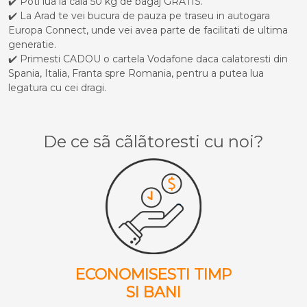
✔️ Poti lua la cala 50 kg de bagaj GRATIS.
✔️ La Arad te vei bucura de pauza pe traseu in autogara
Europa Connect, unde vei avea parte de facilitati de ultima
generatie.
✔️ Primesti CADOU o cartela Vodafone daca calatoresti din
Spania, Italia, Franta spre Romania, pentru a putea lua
legatura cu cei dragi.
De ce sã cãlãtoresti cu noi?
ECONOMISESTI TIMP
SI BANI