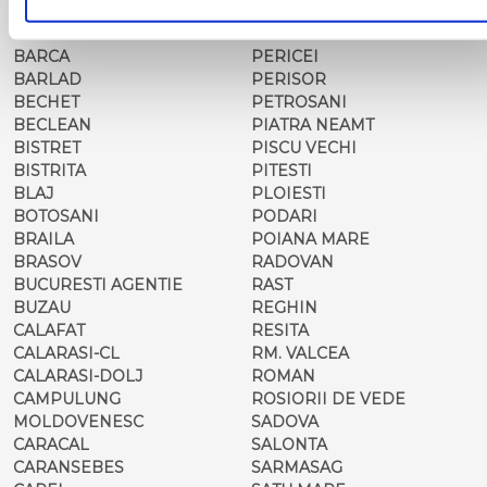
BALS-IS
ORSOVA
BALS-OT
PASCANI
BARCA
PERICEI
BARLAD
PERISOR
BECHET
PETROSANI
BECLEAN
PIATRA NEAMT
BISTRET
PISCU VECHI
BISTRITA
PITESTI
BLAJ
PLOIESTI
BOTOSANI
PODARI
BRAILA
POIANA MARE
BRASOV
RADOVAN
BUCURESTI AGENTIE
RAST
BUZAU
REGHIN
CALAFAT
RESITA
CALARASI-CL
RM. VALCEA
CALARASI-DOLJ
ROMAN
CAMPULUNG
ROSIORII DE VEDE
MOLDOVENESC
SADOVA
CARACAL
SALONTA
CARANSEBES
SARMASAG