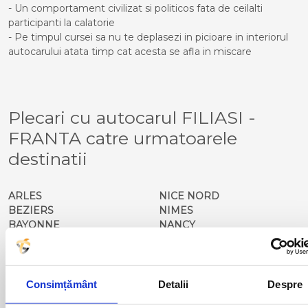
- Un comportament civilizat si politicos fata de ceilalti
participanti la calatorie
- Pe timpul cursei sa nu te deplasezi in picioare in interiorul
autocarului atata timp cat acesta se afla in miscare
Plecari cu autocarul FILIASI -
FRANTA catre urmatoarele
destinatii
ARLES
NICE NORD
BEZIERS
NIMES
BAYONNE
NANCY
BIRIATOU
NARBONNE
CANNES
PERPIGNAN
CARCASSONNE
PUGET SUR ARGENS
FREJUS
PARIS
Consimțământ
Detalii
Despre
LANCON PROVENCE
PAU