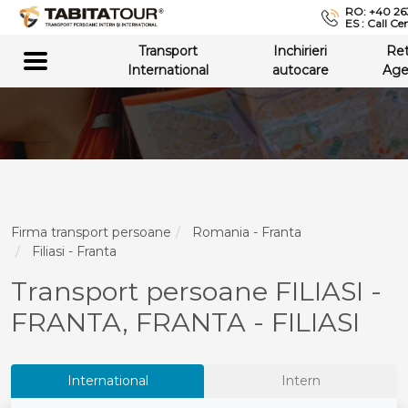
RO: +40 26
ES : Call Ce
Transport
Inchirieri
Re
International
autocare
Age
Firma transport persoane
Romania - Franta
Filiasi - Franta
Transport persoane FILIASI -
FRANTA, FRANTA - FILIASI
International
Intern