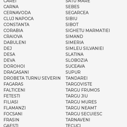
CAREI
SATU MARE
CARNA
SEBES
CERNAVODA
SEGARCEA
CLUJ NAPOCA
SIBIU
CONSTANTA
SIBOT
CORABIA
SIGHETU MARMATIEI
CRAIOVA
SIMAND
DABULENI
SIMERIA
DEJ
SIMLEU SILVANIEI
DESA
SLATINA
DEVA
SLOBOZIA
DOROHOI
SUCEAVA
DRAGASANI
SUPUR
DROBETA TURNU SEVERIN
TANDAREI
FAGARAS
TARGOVISTE
FALTICENI
TARGU FRUMOS
FETESTI
TARGU JIU
FILIASI
TARGU MURES
FLAMANZI
TARGU NEAMT
FOCSANI
TARGU SECUIESC
FRASIN
TARNAVENI
GAESTI
TECUCI