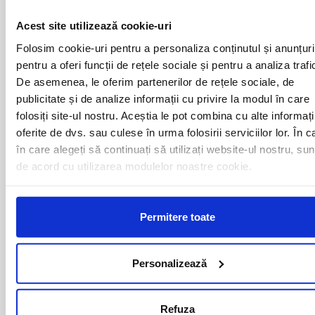
LE CANET
REIMS
LE BOULOU
STRASBOURG
Acest site utilizează cookie-uri
MARSEILLE
TOULOUSE
MONTPELLIER
VIDAUBAN
Folosim cookie-uri pentru a personaliza conținutul și anunțuri
METZ
pentru a oferi funcții de rețele sociale și pentru a analiza trafi
De asemenea, le oferim partenerilor de rețele sociale, de
publicitate și de analize informații cu privire la modul în care
folosiți site-ul nostru. Aceștia le pot combina cu alte informați
Curse din Romania catre FRANTA:
oferite de dvs. sau culese în urma folosirii serviciilor lor. În c
în care alegeți să continuați să utilizați website-ul nostru, sun
ACAS
LUGOJ
de acord cu utilizarea modulelor noastre cookie.
ADJUD
MAGLAVIT
AIUD
MEDGIDIA
ALBA IULIA
MEDIAS
Permitere toate
ALESD
MIZIL
ALEXANDRIA
MOINESTI
ARAD
MOTCA
BACAU
NUSFALAU
Personalizează
BAIA MARE
OLTENITA
BAILE HERCULANE
ONESTI
BAILESTI
ORADEA
Refuza