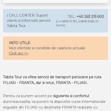
ℹ️ CALL CENTER: Suport
TEL:
+40 263 215 500
clienti si informatii servicii
(L-V 08:00-17:30 | S 08:00-10:00 | D
Tabita Tour
Inchis)
INFO UTILE:
Vezi ofertele si conditiile de calatorie actuale
Click aici >>
Tabita Tour va ofera servicii de transport persoane pe ruta
FILIASI - FRANTA, dar si retur, FRANTA - FILIASI.
Pentru ca punem accent pe
siguranta si confortul
dumneavoastra, va punem la dispozitie curse internationale
regulate din FILIASI cu destinatia FRANTA realizate cu