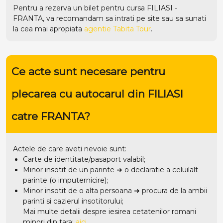
Pentru a rezerva un bilet pentru cursa FILIASI -
FRANTA, va recomandam sa intrati pe
site
sau sa sunati
la cea mai apropiata
agentie Tabita Tour
.
Ce acte sunt necesare pentru
plecarea cu autocarul din FILIASI
catre FRANTA?
Actele de care aveti nevoie sunt:
Carte de identitate/pasaport valabil;
Minor insotit de un parinte ➜ o declaratie a celuilalt
parinte (o imputernicire);
Minor insotit de o alta persoana ➜ procura de la ambii
parinti si cazierul insotitorului;
Mai multe detalii despre iesirea cetatenilor romani
minori din tara:
aici
.