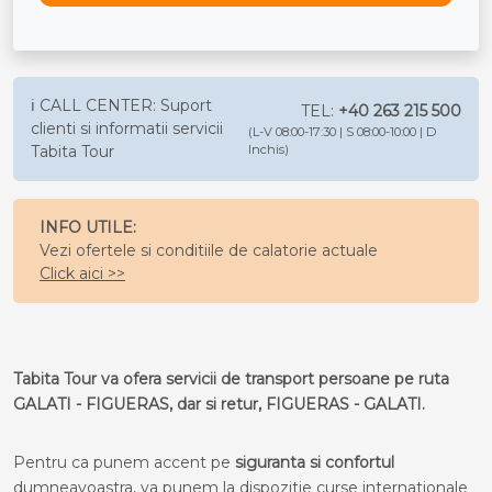
ℹ️ CALL CENTER: Suport
TEL:
+40 263 215 500
clienti si informatii servicii
(L-V 08:00-17:30 | S 08:00-10:00 | D
Tabita Tour
Inchis)
INFO UTILE:
Vezi ofertele si conditiile de calatorie actuale
Click aici >>
Tabita Tour va ofera servicii de transport persoane pe ruta
GALATI - FIGUERAS, dar si retur, FIGUERAS - GALATI.
Pentru ca punem accent pe
siguranta si confortul
dumneavoastra, va punem la dispozitie curse internationale