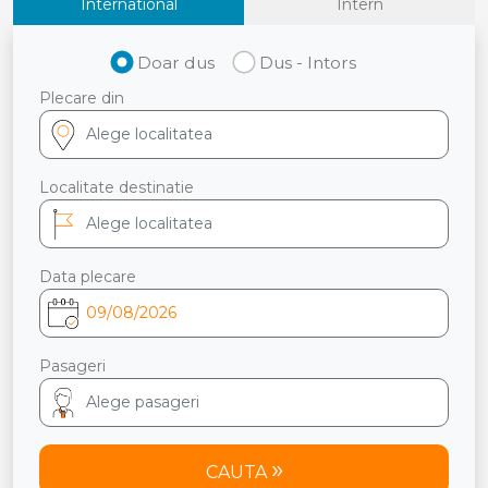
International
Intern
Doar dus
Dus - Intors
Plecare din
Localitate destinatie
Data plecare
Pasageri
CAUTA