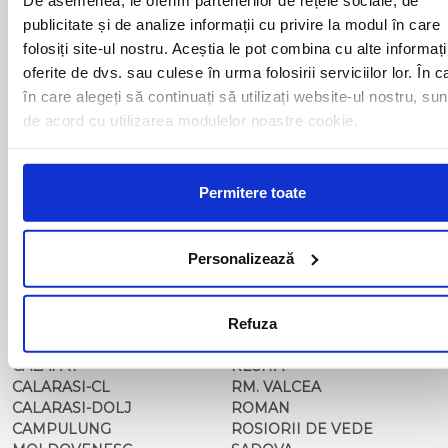
BAIA MARE
OLTENITA
publicitate și de analize informații cu privire la modul în care
BAILE HERCULANE
ONESTI
folosiți site-ul nostru. Aceștia le pot combina cu alte informați
BAILESTI
ORADEA
BALS-IS
ORSOVA
oferite de dvs. sau culese în urma folosirii serviciilor lor. În c
BALS-OT
PASCANI
în care alegeți să continuați să utilizați website-ul nostru, sun
BARCA
PERICEI
de acord cu utilizarea modulelor noastre cookie.
BARLAD
PERISOR
BECHET
PETROSANI
BECLEAN
PIATRA NEAMT
Permitere toate
BISTRET
PISCU VECHI
BISTRITA
PITESTI
BLAJ
PLOIESTI
Personalizează
BOTOSANI
PODARI
BRAILA
POIANA MARE
BRASOV
RADOVAN
BUCURESTI AGENTIE
Refuza
RAST
BUZAU
REGHIN
CALAFAT
RESITA
CALARASI-CL
RM. VALCEA
CALARASI-DOLJ
ROMAN
CAMPULUNG
ROSIORII DE VEDE