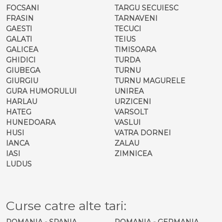
FOCSANI
TARGU SECUIESC
FRASIN
TARNAVENI
GAESTI
TECUCI
GALATI
TEIUS
GALICEA
TIMISOARA
GHIDICI
TURDA
GIUBEGA
TURNU
GIURGIU
TURNU MAGURELE
GURA HUMORULUI
UNIREA
HARLAU
URZICENI
HATEG
VARSOLT
HUNEDOARA
VASLUI
HUSI
VATRA DORNEI
IANCA
ZALAU
IASI
ZIMNICEA
LUDUS
Curse catre alte tari:
ROMANIA - SPANIA
ROMANIA - GERMANIA