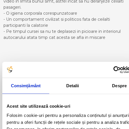
video in limita bunul simt, astfel incat sa nu deranjeze ceilalti
pasageri.
- O igiena corporala corespunzatoare
- Un comportament civilizat si politicos fata de ceilalti
participanti la calatorie
- Pe timpul cursei sa nu te deplasezi in picioare in interiorul
autocarului atata timp cat acesta se afla in miscare
Curse din Romania catre
FIGUERAS:
ACAS
LUGOJ
Consimțământ
Detalii
Despre
ADJUD
MAGLAVIT
AIUD
MEDGIDIA
ALBA IULIA
MEDIAS
Acest site utilizează cookie-uri
ALESD
MIZIL
ALEXANDRIA
MOINESTI
Folosim cookie-uri pentru a personaliza conținutul și anunțuri
ARAD
MOTCA
pentru a oferi funcții de rețele sociale și pentru a analiza trafi
BACAU
NUSFALAU
De asemenea, le oferim partenerilor de rețele sociale, de