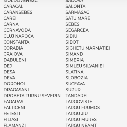
MOLDOVENESC
SADOVA
CARACAL
SALONTA
CARANSEBES
SARMASAG
CAREI
SATU MARE
CARNA
SEBES
CERNAVODA
SEGARCEA
CLUJ NAPOCA
SIBIU
CONSTANTA
SIBOT
CORABIA
SIGHETU MARMATIEI
CRAIOVA
SIMAND
DABULENI
SIMERIA
DEJ
SIMLEU SILVANIEI
DESA
SLATINA
DEVA
SLOBOZIA
DOROHOI
SUCEAVA
DRAGASANI
SUPUR
DROBETA TURNU SEVERIN
TANDAREI
FAGARAS
TARGOVISTE
FALTICENI
TARGU FRUMOS
FETESTI
TARGU JIU
FILIASI
TARGU MURES
FLAMANZI
TARGU NEAMT