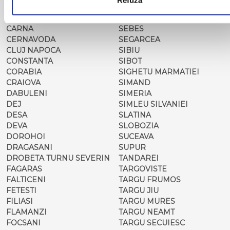
CARANSEBES
SARMASAG
CAREI
SATU MARE
CARNA
SEBES
CERNAVODA
SEGARCEA
CLUJ NAPOCA
SIBIU
CONSTANTA
SIBOT
CORABIA
SIGHETU MARMATIEI
CRAIOVA
SIMAND
DABULENI
SIMERIA
DEJ
SIMLEU SILVANIEI
DESA
SLATINA
DEVA
SLOBOZIA
DOROHOI
SUCEAVA
DRAGASANI
SUPUR
DROBETA TURNU SEVERIN
TANDAREI
FAGARAS
TARGOVISTE
FALTICENI
TARGU FRUMOS
FETESTI
TARGU JIU
FILIASI
TARGU MURES
FLAMANZI
TARGU NEAMT
FOCSANI
TARGU SECUIESC