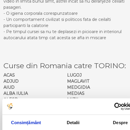
video in limita bunul simt, astfel incat sa nu deranjeze ceilalti
pasageri.
- O igiena corporala corespunzatoare
- Un comportament civilizat si politicos fata de ceilalti
participanti la calatorie
- Pe timpul cursei sa nu te deplasezi in picioare in interiorul
autocarului atata timp cat acesta se afla in miscare
Curse din Romania catre TORINO:
ACAS
LUGOJ
ADJUD
MAGLAVIT
AIUD
MEDGIDIA
ALBA IULIA
MEDIAS
ALESD
MIZIL
ALEXANDRIA
MOINESTI
ARAD
MOTCA
BACAU
NUSFALAU
Consimțământ
Detalii
Despre
BAIA MARE
OLTENITA
BAILE HERCULANE
ONESTI