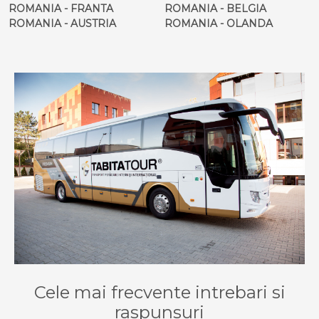
ROMANIA - FRANTA
ROMANIA - BELGIA
ROMANIA - AUSTRIA
ROMANIA - OLANDA
Cele mai frecvente intrebari si
raspunsuri
Cum se poate rezerva un bilet pe ruta
GALICEA - TORINO?
Pentru a rezerva un bilet pentru cursa GALICEA -
TORINO, va recomandam sa intrati pe
site
sau sa sunati
la cea mai apropiata
agentie Tabita Tour
.