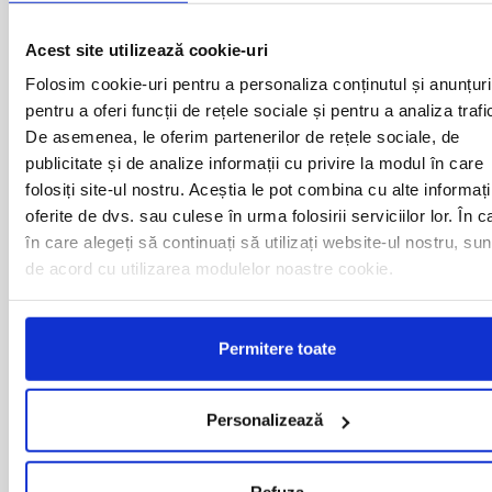
BAILESTI
ORADEA
BALS-IS
ORSOVA
Acest site utilizează cookie-uri
BALS-OT
PASCANI
Folosim cookie-uri pentru a personaliza conținutul și anunțuri
BARCA
PERICEI
pentru a oferi funcții de rețele sociale și pentru a analiza trafi
BARLAD
PERISOR
De asemenea, le oferim partenerilor de rețele sociale, de
BECHET
PETROSANI
BECLEAN
PIATRA NEAMT
publicitate și de analize informații cu privire la modul în care
BISTRET
PISCU VECHI
folosiți site-ul nostru. Aceștia le pot combina cu alte informați
BISTRITA
PITESTI
oferite de dvs. sau culese în urma folosirii serviciilor lor. În c
BLAJ
PLOIESTI
în care alegeți să continuați să utilizați website-ul nostru, sun
BOTOSANI
PODARI
de acord cu utilizarea modulelor noastre cookie.
BRAILA
POIANA MARE
BRASOV
RADOVAN
BUCURESTI AGENTIE
RAST
BUZAU
REGHIN
Permitere toate
CALAFAT
RESITA
CALARASI-CL
RM. VALCEA
CALARASI-DOLJ
ROMAN
Personalizează
CAMPULUNG
ROSIORII DE VEDE
MOLDOVENESC
SADOVA
CARACAL
SALONTA
Refuza