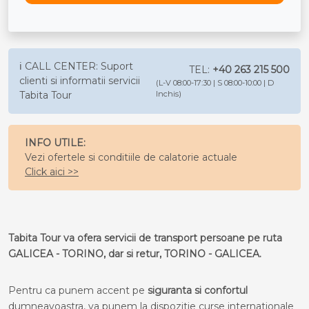
ℹ️ CALL CENTER: Suport
TEL:
+40 263 215 500
clienti si informatii servicii
(L-V 08:00-17:30 | S 08:00-10:00 | D
Tabita Tour
Inchis)
INFO UTILE:
Vezi ofertele si conditiile de calatorie actuale
Click aici >>
Tabita Tour va ofera servicii de transport persoane pe ruta
GALICEA - TORINO, dar si retur, TORINO - GALICEA.
Pentru ca punem accent pe
siguranta si confortul
dumneavoastra, va punem la dispozitie curse internationale