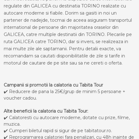
regulate din GALICEA cu destinatia TORINO realizate cu
autocare moderne si fiabile. Dorim sa gasiti in noi un
partener de nadejde, tocmai de aceea asiguram transportul
international de persoane din majoritatea oraselor din
GALICEA, catre multiple destinatii din TORINO. Plecarile pe
ruta GALICEA catre TORINO, dar si invers, se realizeaza in
mai multe zile ale saptamanii. Pentru detalii exacte, va
recomandam sa cautati disponibilitatile de zile si tarife in
motorul de cautare de pe site sau sa ne cereti o oferta.
Campanii si promotii la calatoria cu Tabita Tour
✔️ Reducere de pana la 25€/grup de minim 5 persoane +
voucher cadou.
Alte beneficii la calatoria cu Tabita Tour:
✔️ Calatoresti cu autocare moderne, dotate cu prize, filme,
muzica.
✔️ Cumperi biletul rapid si sigur de pe tabitatour.ro.
✔️ Reprogramarea calatoriei fara penalizari, cu 48h inainte de