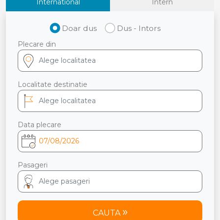
International
Intern
Doar dus
Dus - Intors
Plecare din
Localitate destinatie
Data plecare
Pasageri
CAUTA