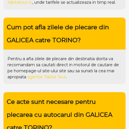
apropiata
agentie Tabita Tour
.
Ce acte sunt necesare pentru
plecarea cu autocarul din GALICEA
catre TORINO?
Actele de care aveti nevoie sunt:
Carte de identitate/pasaport valabil;
Minor insotit de un parinte ➜ o declaratie a celuilalt
parinte (o imputernicire);
Minor insotit de o alta persoana ➜ procura de la ambii
parinti si cazierul insotitorului;
Mai multe detalii despre iesirea cetatenilor romani
minori din tara:
aici
.
Pentru pasagerii din Republica Moldova este necesar