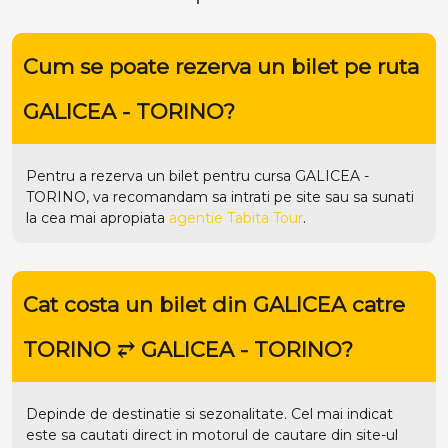
Cat costa un bilet din GALICEA catre
TORINO ⥂ GALICEA - TORINO?
Depinde de destinatie si sezonalitate. Cel mai indicat
este sa cautati direct in motorul de cautare din site-ul
tabitatour.ro
, unde tarifele se actualizeaza in timp real.
Cum pot afla zilele de plecare din
GALICEA catre TORINO?
Pentru a afla zilele de plecare din destinatia dorita va
recomandam sa cautati direct in motorul de cautare de
pe homepage-ul site-ului
site
sau sa sunati la cea mai