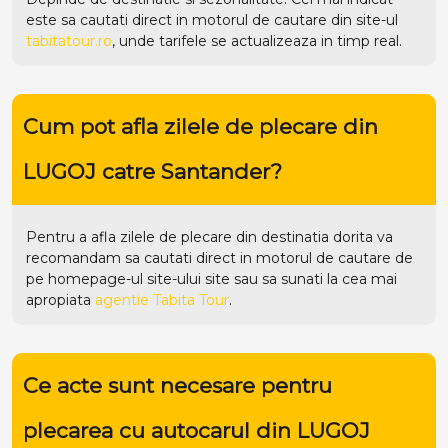
recomandam sa cautati direct in motorul de cautare de
pe homepage-ul site-ului
site
sau sa sunati la cea mai
apropiata
agentie Tabita Tour
.
Ce acte sunt necesare pentru
plecarea cu autocarul din LUGOJ
catre Santander?
Actele de care aveti nevoie sunt:
Carte de identitate/pasaport valabil;
Minor insotit de un parinte ➜ o declaratie a celuilalt
parinte (o imputernicire);
Minor insotit de o alta persoana ➜ procura de la ambii
parinti si cazierul insotitorului;
Mai multe detalii despre iesirea cetatenilor romani
minori din tara:
aici
.