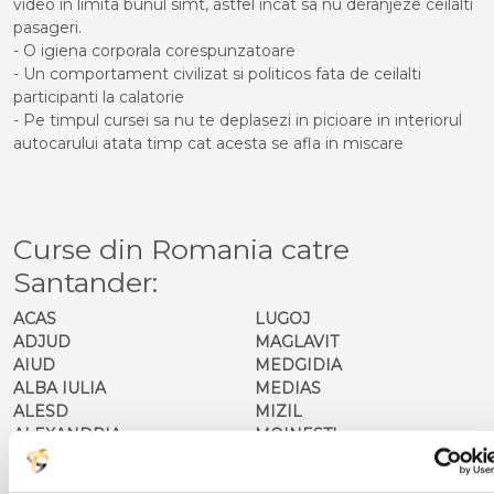
video in limita bunul simt, astfel incat sa nu deranjeze ceilalti
pasageri.
- O igiena corporala corespunzatoare
- Un comportament civilizat si politicos fata de ceilalti
participanti la calatorie
- Pe timpul cursei sa nu te deplasezi in picioare in interiorul
autocarului atata timp cat acesta se afla in miscare
Curse din Romania catre
Santander:
ACAS
LUGOJ
ADJUD
MAGLAVIT
AIUD
MEDGIDIA
ALBA IULIA
MEDIAS
ALESD
MIZIL
ALEXANDRIA
MOINESTI
ARAD
MOTCA
BACAU
NUSFALAU