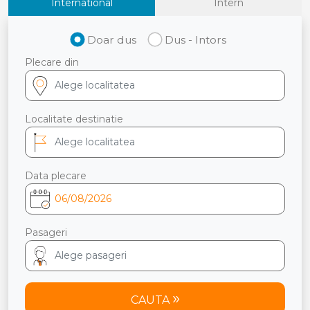
International
Intern
Doar dus
Dus - Intors
Plecare din
Localitate destinatie
Data plecare
Pasageri
CAUTA