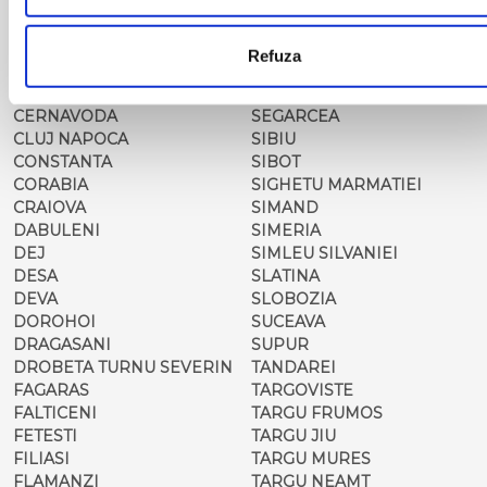
MOLDOVENESC
SADOVA
CARACAL
SALONTA
CARANSEBES
SARMASAG
Refuza
CAREI
SATU MARE
CARNA
SEBES
CERNAVODA
SEGARCEA
CLUJ NAPOCA
SIBIU
CONSTANTA
SIBOT
CORABIA
SIGHETU MARMATIEI
CRAIOVA
SIMAND
DABULENI
SIMERIA
DEJ
SIMLEU SILVANIEI
DESA
SLATINA
DEVA
SLOBOZIA
DOROHOI
SUCEAVA
DRAGASANI
SUPUR
DROBETA TURNU SEVERIN
TANDAREI
FAGARAS
TARGOVISTE
FALTICENI
TARGU FRUMOS
FETESTI
TARGU JIU
FILIASI
TARGU MURES
FLAMANZI
TARGU NEAMT