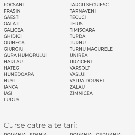
FOCSANI
TARGU SECUIESC
FRASIN
TARNAVENI
GAESTI
TECUCI
GALATI
TEIUS
GALICEA
TIMISOARA
GHIDICI
TURDA
GIUBEGA
TURNU
GIURGIU
TURNU MAGURELE
GURA HUMORULUI
UNIREA
HARLAU
URZICENI
HATEG
VARSOLT
HUNEDOARA
VASLUI
HUSI
VATRA DORNEI
IANCA
ZALAU
IASI
ZIMNICEA
LUDUS
Curse catre alte tari:
ROMANIA - SPANIA
ROMANIA - GERMANIA