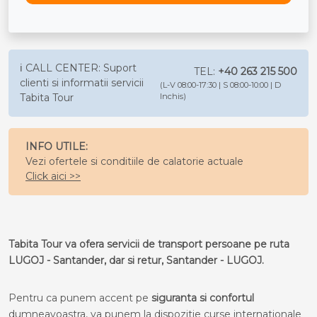
ℹ️ CALL CENTER: Suport
TEL:
+40 263 215 500
clienti si informatii servicii
(L-V 08:00-17:30 | S 08:00-10:00 | D
Tabita Tour
Inchis)
INFO UTILE:
Vezi ofertele si conditiile de calatorie actuale
Click aici >>
Tabita Tour va ofera servicii de transport persoane pe ruta
LUGOJ - Santander, dar si retur, Santander - LUGOJ.
Pentru ca punem accent pe
siguranta si confortul
dumneavoastra, va punem la dispozitie curse internationale