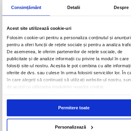
BAIA MARE
OLTENITA
Consimțământ
Detalii
Despre
BAILE HERCULANE
ONESTI
BAILESTI
ORADEA
BALS-IS
ORSOVA
BALS-OT
PASCANI
Acest site utilizează cookie-uri
BARCA
PERICEI
Folosim cookie-uri pentru a personaliza conținutul și anunțuri
BARLAD
PERISOR
pentru a oferi funcții de rețele sociale și pentru a analiza trafi
BECHET
PETROSANI
De asemenea, le oferim partenerilor de rețele sociale, de
BECLEAN
PIATRA NEAMT
BISTRET
PISCU VECHI
publicitate și de analize informații cu privire la modul în care
BISTRITA
PITESTI
folosiți site-ul nostru. Aceștia le pot combina cu alte informați
BLAJ
PLOIESTI
oferite de dvs. sau culese în urma folosirii serviciilor lor. În c
BOTOSANI
PODARI
în care alegeți să continuați să utilizați website-ul nostru, sun
BRAILA
POIANA MARE
de acord cu utilizarea modulelor noastre cookie.
BRASOV
RADOVAN
BUCURESTI AGENTIE
RAST
BUZAU
REGHIN
CALAFAT
RESITA
Permitere toate
CALARASI-CL
RM. VALCEA
CALARASI-DOLJ
ROMAN
CAMPULUNG
ROSIORII DE VEDE
Personalizează