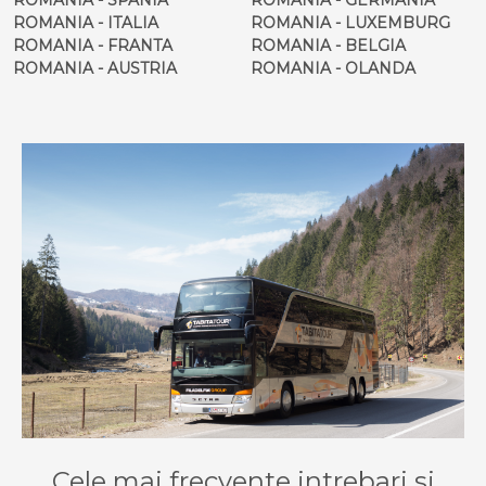
ROMANIA - ITALIA
ROMANIA - LUXEMBURG
ROMANIA - FRANTA
ROMANIA - BELGIA
ROMANIA - AUSTRIA
ROMANIA - OLANDA
Cele mai frecvente intrebari si
raspunsuri
Cum se poate rezerva un bilet pe ruta
LUGOJ - Santander?
Pentru a rezerva un bilet pentru cursa LUGOJ -
Santander, va recomandam sa intrati pe
site
sau sa
sunati la cea mai apropiata
agentie Tabita Tour
.