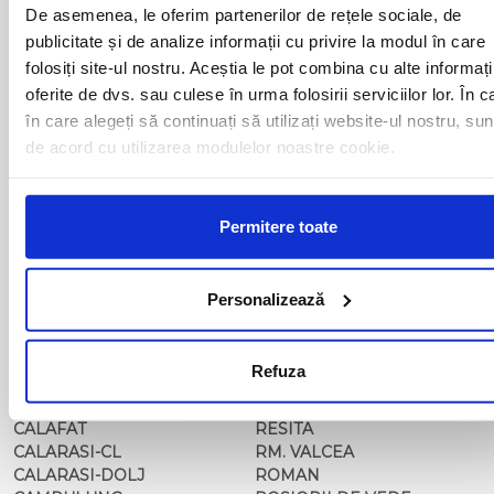
BACAU
NUSFALAU
De asemenea, le oferim partenerilor de rețele sociale, de
BAIA MARE
OLTENITA
publicitate și de analize informații cu privire la modul în care
BAILE HERCULANE
ONESTI
folosiți site-ul nostru. Aceștia le pot combina cu alte informați
BAILESTI
ORADEA
oferite de dvs. sau culese în urma folosirii serviciilor lor. În c
BALS-IS
ORSOVA
în care alegeți să continuați să utilizați website-ul nostru, sun
BALS-OT
PASCANI
de acord cu utilizarea modulelor noastre cookie.
BARCA
PERICEI
BARLAD
PERISOR
BECHET
PETROSANI
BECLEAN
PIATRA NEAMT
Permitere toate
BISTRET
PISCU VECHI
BISTRITA
PITESTI
BLAJ
PLOIESTI
Personalizează
BOTOSANI
PODARI
BRAILA
POIANA MARE
BRASOV
RADOVAN
Refuza
BUCURESTI AGENTIE
RAST
BUZAU
REGHIN
CALAFAT
RESITA
CALARASI-CL
RM. VALCEA
CALARASI-DOLJ
ROMAN