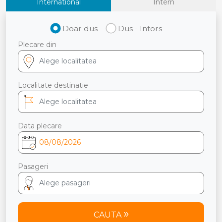
International
Intern
Doar dus
Dus - Intors
Plecare din
Localitate destinatie
Data plecare
Pasageri
CAUTA