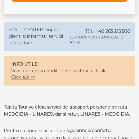
ℹ️ CALL CENTER: Suport
TEL:
+40 263 215 500
clienti si informatii servicii
(L-V 08:00-17:30 | S 08:00-10:00 | D
Tabita Tour
Inchis)
INFO UTILE:
Vezi ofertele si conditiile de calatorie actuale
Click aici >>
Tabita Tour va ofera servicii de transport persoane pe ruta
MEDGIDIA - LINARES, dar si retur, LINARES - MEDGIDIA.
Pentru ca punem accent pe
siguranta si confortul
dumneavoastra, va punem la dispozitie curse internationale