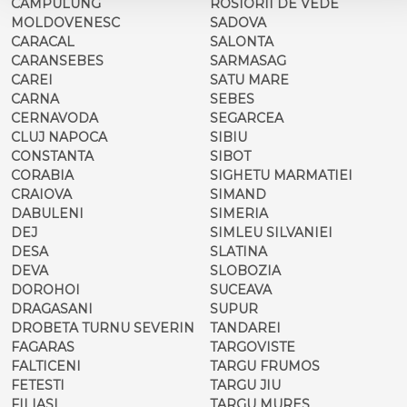
CAMPULUNG
ROSIORII DE VEDE
MOLDOVENESC
SADOVA
CARACAL
SALONTA
CARANSEBES
SARMASAG
CAREI
SATU MARE
CARNA
SEBES
CERNAVODA
SEGARCEA
CLUJ NAPOCA
SIBIU
CONSTANTA
SIBOT
CORABIA
SIGHETU MARMATIEI
CRAIOVA
SIMAND
DABULENI
SIMERIA
DEJ
SIMLEU SILVANIEI
DESA
SLATINA
DEVA
SLOBOZIA
DOROHOI
SUCEAVA
DRAGASANI
SUPUR
DROBETA TURNU SEVERIN
TANDAREI
FAGARAS
TARGOVISTE
FALTICENI
TARGU FRUMOS
FETESTI
TARGU JIU
FILIASI
TARGU MURES