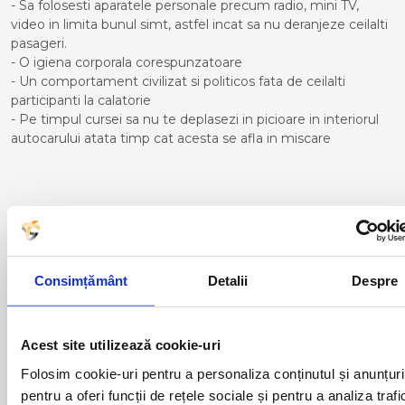
- Sa folosesti aparatele personale precum radio, mini TV,
video in limita bunul simt, astfel incat sa nu deranjeze ceilalti
pasageri.
- O igiena corporala corespunzatoare
- Un comportament civilizat si politicos fata de ceilalti
participanti la calatorie
- Pe timpul cursei sa nu te deplasezi in picioare in interiorul
autocarului atata timp cat acesta se afla in miscare
Curse din Romania catre
LINARES:
Consimțământ
Detalii
Despre
ACAS
LUGOJ
ADJUD
MAGLAVIT
AIUD
MEDGIDIA
ALBA IULIA
MEDIAS
Acest site utilizează cookie-uri
ALESD
MIZIL
Folosim cookie-uri pentru a personaliza conținutul și anunțuri
ALEXANDRIA
MOINESTI
pentru a oferi funcții de rețele sociale și pentru a analiza trafi
ARAD
MOTCA