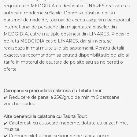
regulate din MEDGIDIA cu destinatia LINARES realizate cu
autocare moderne si fiabile. Dorim sa gasiti in noi un
partener de nadejde, tocmai de aceea asiguram transportul
international de persoane din majoritatea oraselor din
MEDGIDIA, catre multiple destinatii din LINARES. Plecarile
pe ruta MEDGIDIA catre LINARES, dar si invers, se
realizeaza in mai multe zile ale saptamanii. Pentru detalii
exacte, va recomandam sa cautati disponibilitatile de zile si
tarife in motorul de cautare de pe site sau sa ne cereti o
oferta.
Campanii si promotii la calatoria cu Tabita Tour
✔️ Reducere de pana la 25€/grup de minim 5 persoane +
voucher cadou.
Alte beneficii la calatoria cu Tabita Tour:
✔️ Calatoresti cu autocare moderne, dotate cu prize, filme,
muzica.
✔️ Cumperi biletul rapid si sigur de pe tabitatour.ro.