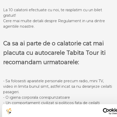
La 10 calatorii efectuate cu noi, te rasplatim cu un bilet
gratuit!
Cere mai multe detalii despre Regulament in una dintre
agentiile noastre.
Ca sa ai parte de o calatorie cat mai
placuta cu autocarele Tabita Tour iti
recomandam urmatoarele:
- Sa folosesti aparatele personale precum radio, mini TV,
video in limita bunul simt, astfel incat sa nu deranjeze ceilalti
pasageri.
- O igiena corporala corespunzatoare
- Un comportament civilizat si politicos fata de ceilalti
participanti la calatorie
- Pe timpul cursei sa nu te deplasezi in picioare in interiorul