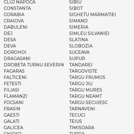
CLUJ NAPOCA
SIBIU
CONSTANTA
SIBOT
CORABIA
SIGHETU MARMATIEI
CRAIOVA
SIMAND
DABULENI
SIMERIA
DEJ
SIMLEU SILVANIEI
DESA
SLATINA
DEVA
SLOBOZIA
DOROHOI
SUCEAVA
DRAGASANI
SUPUR
DROBETA TURNU SEVERIN
TANDAREI
FAGARAS
TARGOVISTE
FALTICENI
TARGU FRUMOS
FETESTI
TARGU JIU
FILIASI
TARGU MURES
FLAMANZI
TARGU NEAMT
FOCSANI
TARGU SECUIESC
FRASIN
TARNAVENI
GAESTI
TECUCI
GALATI
TEIUS
GALICEA
TIMISOARA
GHIDICI
TURDA