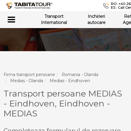
RO: +40 26
ES : Call Ce
Transport
Inchirieri
Re
International
autocare
Age
Firma transport persoane
Romania - Olanda
Medias - Olanda
Medias - Eindhoven
Transport persoane MEDIAS
- Eindhoven, Eindhoven -
MEDIAS
Completeaza formularul de rezervare,