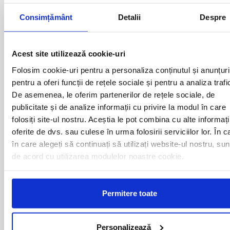
autocarului atata timp cat acesta se afla in miscare
Consimțământ
Detalii
Despre
Curse din Romania catre
Acest site utilizează cookie-uri
Eindhoven:
Folosim cookie-uri pentru a personaliza conținutul și anunțuri
pentru a oferi funcții de rețele sociale și pentru a analiza trafi
ACAS
LUGOJ
De asemenea, le oferim partenerilor de rețele sociale, de
ADJUD
MAGLAVIT
publicitate și de analize informații cu privire la modul în care
AIUD
MEDGIDIA
ALBA IULIA
MEDIAS
folosiți site-ul nostru. Aceștia le pot combina cu alte informați
ALESD
MIZIL
oferite de dvs. sau culese în urma folosirii serviciilor lor. În c
ALEXANDRIA
MOINESTI
în care alegeți să continuați să utilizați website-ul nostru, sun
ARAD
MOTCA
de acord cu utilizarea modulelor noastre cookie.
BACAU
NUSFALAU
BAIA MARE
OLTENITA
BAILE HERCULANE
ONESTI
Permitere toate
BAILESTI
ORADEA
BALS-IS
ORSOVA
BALS-OT
PASCANI
BARCA
PERICEI
Personalizează