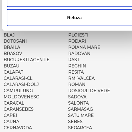
BARLAD
PERISOR
BECHET
PETROSANI
BECLEAN
PIATRA NEAMT
Refuza
BISTRET
PISCU VECHI
BISTRITA
PITESTI
BLAJ
PLOIESTI
BOTOSANI
PODARI
BRAILA
POIANA MARE
BRASOV
RADOVAN
BUCURESTI AGENTIE
RAST
BUZAU
REGHIN
CALAFAT
RESITA
CALARASI-CL
RM. VALCEA
CALARASI-DOLJ
ROMAN
CAMPULUNG
ROSIORII DE VEDE
MOLDOVENESC
SADOVA
CARACAL
SALONTA
CARANSEBES
SARMASAG
CAREI
SATU MARE
CARNA
SEBES
CERNAVODA
SEGARCEA