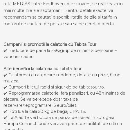
ruta MEDIAS catre Eindhoven, dar si invers, se realizeaza in
mai multe zile ale saptamanii. Pentru detalii exacte, va
recomandam sa cautati disponibilitatile de zile si tarife in
motorul de cautare de pe site sau sa ne cereti o oferta.
Campanii si promotii la calatoria cu Tabita Tour
✔️ Reducere de pana la 25€/grup de minim 5 persoane +
voucher cadou.
Alte beneficii la calatoria cu Tabita Tour:
✔️ Calatoresti cu autocare moderne, dotate cu prize, filme,
muzica.
✔️ Cumperi biletul rapid si sigur de pe tabitatour.ro.
✔️ Reprogramarea calatoriei fara penalizari, cu 48h inainte de
plecare. Se va perecepe doar taxa de
rezervare/reprogramare: 5 euro/bilet.
✔️ Poti lua la cala 50 kg de bagaj GRATIS.
✔️ La Arad te vei bucura de pauza pe traseu in autogara
Europa Connect, unde vei avea parte de facilitati de ultima
generatie.