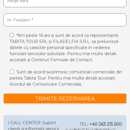
*Am peste 16 ani si sunt de acord ca reprezentantii
TABITA TOUR SRL și FILADELFIA S.R.L. sa prelucreze
datele cu caracter personal specificate in vederea
furnizarii serviciilor solicitate. Pentru mai multe detalii
accesati si
Continut Formular de Contact.
Sunt de acord sa primesc comunicari comerciale din
partea Tabita Tour. Pentru mai multe detalii accesati
Acordul de Comunicare Comerciala.
TRIMITE REZERVAREA
ℹ️ CALL CENTER: Suport
TEL:
+40 263 215 500
clienti si informatii servicii
(L-V 08:00-17:30 | S 08:00-10:00 | D