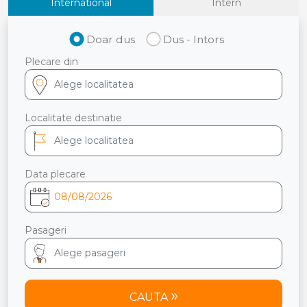
International
Intern
Doar dus
Dus - Intors
Plecare din
Localitate destinatie
Data plecare
Pasageri
CAUTA