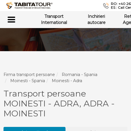
RO: +40 26
ES : Call Ce
Transport
Inchirieri
Re
International
autocare
Age
Firma transport persoane
Romania - Spania
Moinesti - Spania
Moinesti - Adra
Transport persoane
MOINESTI - ADRA, ADRA -
MOINESTI