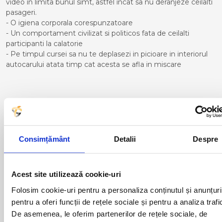
video in limita bunul simt, astfel incat sa nu deranjeze ceilalti
pasageri.
- O igiena corporala corespunzatoare
- Un comportament civilizat si politicos fata de ceilalti
participanti la calatorie
- Pe timpul cursei sa nu te deplasezi in picioare in interiorul
autocarului atata timp cat acesta se afla in miscare
Curse din Romania catre ADRA:
ACAS
LUGOJ
ADJUD
MAGLAVIT
Consimțământ
Detalii
Despre
AIUD
MEDGIDIA
ALBA IULIA
MEDIAS
ALESD
MIZIL
Acest site utilizează cookie-uri
ALEXANDRIA
MOINESTI
Folosim cookie-uri pentru a personaliza conținutul și anunțuri
ARAD
MOTCA
BACAU
NUSFALAU
pentru a oferi funcții de rețele sociale și pentru a analiza trafi
BAIA MARE
OLTENITA
De asemenea, le oferim partenerilor de rețele sociale, de
BAILE HERCULANE
ONESTI