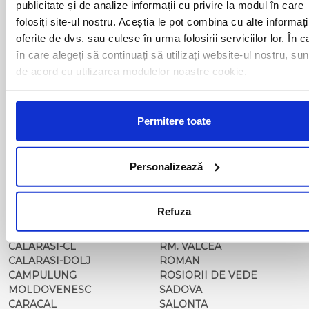
publicitate și de analize informații cu privire la modul în care
BAILESTI
ORADEA
folosiți site-ul nostru. Aceștia le pot combina cu alte informați
BALS-IS
ORSOVA
oferite de dvs. sau culese în urma folosirii serviciilor lor. În c
BALS-OT
PASCANI
în care alegeți să continuați să utilizați website-ul nostru, sun
BARCA
PERICEI
de acord cu utilizarea modulelor noastre cookie.
BARLAD
PERISOR
BECHET
PETROSANI
BECLEAN
PIATRA NEAMT
BISTRET
PISCU VECHI
Permitere toate
BISTRITA
PITESTI
BLAJ
PLOIESTI
BOTOSANI
PODARI
Personalizează
BRAILA
POIANA MARE
BRASOV
RADOVAN
BUCURESTI AGENTIE
RAST
Refuza
BUZAU
REGHIN
CALAFAT
RESITA
CALARASI-CL
RM. VALCEA
CALARASI-DOLJ
ROMAN
CAMPULUNG
ROSIORII DE VEDE
MOLDOVENESC
SADOVA
CARACAL
SALONTA