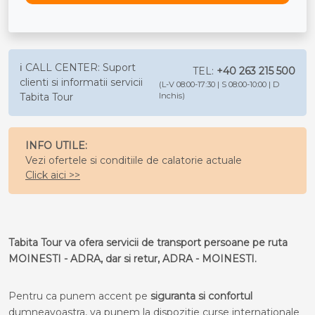
ℹ️ CALL CENTER: Suport
TEL:
+40 263 215 500
clienti si informatii servicii
(L-V 08:00-17:30 | S 08:00-10:00 | D
Tabita Tour
Inchis)
INFO UTILE:
Vezi ofertele si conditiile de calatorie actuale
Click aici >>
Tabita Tour va ofera servicii de transport persoane pe ruta
MOINESTI - ADRA, dar si retur, ADRA - MOINESTI.
Pentru ca punem accent pe
siguranta si confortul
dumneavoastra, va punem la dispozitie curse internationale