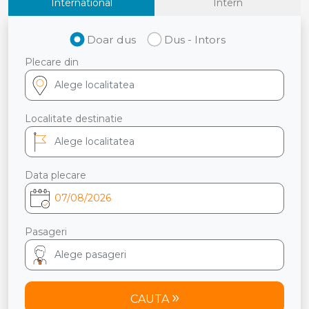
International
Intern
Doar dus
Dus - Intors
Plecare din
Localitate destinatie
Data plecare
Pasageri
CAUTA