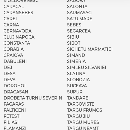
MOLDOVENESC
SADOVA
CARACAL
SALONTA
CARANSEBES
SARMASAG
CAREI
SATU MARE
CARNA
SEBES
CERNAVODA
SEGARCEA
CLUJ NAPOCA
SIBIU
CONSTANTA
SIBOT
CORABIA
SIGHETU MARMATIEI
CRAIOVA
SIMAND
DABULENI
SIMERIA
DEJ
SIMLEU SILVANIEI
DESA
SLATINA
DEVA
SLOBOZIA
DOROHOI
SUCEAVA
DRAGASANI
SUPUR
DROBETA TURNU SEVERIN
TANDAREI
FAGARAS
TARGOVISTE
FALTICENI
TARGU FRUMOS
FETESTI
TARGU JIU
FILIASI
TARGU MURES
FLAMANZI
TARGU NEAMT