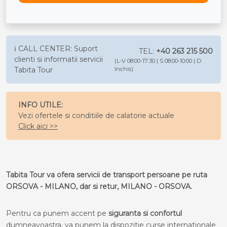
ℹ️ CALL CENTER: Suport
TEL:
+40 263 215 500
clienti si informatii servicii
(L-V 08:00-17:30 | S 08:00-10:00 | D
Tabita Tour
Inchis)
INFO UTILE:
Vezi ofertele si conditiile de calatorie actuale
Click aici >>
Tabita Tour va ofera servicii de transport persoane pe ruta
ORSOVA - MILANO, dar si retur, MILANO - ORSOVA.
Pentru ca punem accent pe
siguranta si confortul
dumneavoastra, va punem la dispozitie curse internationale