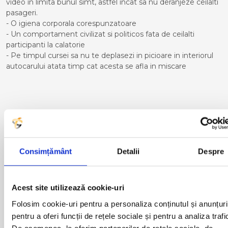
video in limita bunul simt, astfel incat sa nu deranjeze ceilalti
pasageri.
- O igiena corporala corespunzatoare
- Un comportament civilizat si politicos fata de ceilalti
participanti la calatorie
- Pe timpul cursei sa nu te deplasezi in picioare in interiorul
autocarului atata timp cat acesta se afla in miscare
Curse din Romania catre
MILANO:
ACAS
LUGOJ
Consimțământ
Detalii
Despre
ADJUD
MAGLAVIT
AIUD
MEDGIDIA
ALBA IULIA
MEDIAS
Acest site utilizează cookie-uri
ALESD
MIZIL
ALEXANDRIA
MOINESTI
Folosim cookie-uri pentru a personaliza conținutul și anunțuri
ARAD
MOTCA
pentru a oferi funcții de rețele sociale și pentru a analiza trafi
BACAU
NUSFALAU
De asemenea, le oferim partenerilor de rețele sociale, de