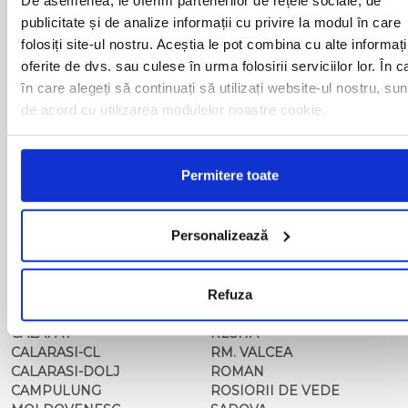
BAIA MARE
OLTENITA
publicitate și de analize informații cu privire la modul în care
BAILE HERCULANE
ONESTI
folosiți site-ul nostru. Aceștia le pot combina cu alte informați
BAILESTI
ORADEA
BALS-IS
ORSOVA
oferite de dvs. sau culese în urma folosirii serviciilor lor. În c
BALS-OT
PASCANI
în care alegeți să continuați să utilizați website-ul nostru, sun
BARCA
PERICEI
de acord cu utilizarea modulelor noastre cookie.
BARLAD
PERISOR
BECHET
PETROSANI
BECLEAN
PIATRA NEAMT
Permitere toate
BISTRET
PISCU VECHI
BISTRITA
PITESTI
BLAJ
PLOIESTI
Personalizează
BOTOSANI
PODARI
BRAILA
POIANA MARE
BRASOV
RADOVAN
BUCURESTI AGENTIE
Refuza
RAST
BUZAU
REGHIN
CALAFAT
RESITA
CALARASI-CL
RM. VALCEA
CALARASI-DOLJ
ROMAN
CAMPULUNG
ROSIORII DE VEDE