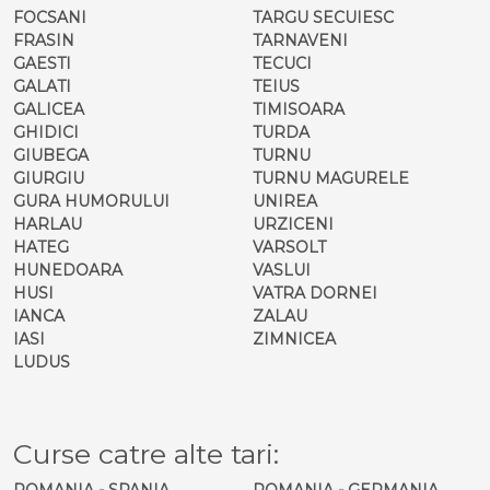
FOCSANI
TARGU SECUIESC
FRASIN
TARNAVENI
GAESTI
TECUCI
GALATI
TEIUS
GALICEA
TIMISOARA
GHIDICI
TURDA
GIUBEGA
TURNU
GIURGIU
TURNU MAGURELE
GURA HUMORULUI
UNIREA
HARLAU
URZICENI
HATEG
VARSOLT
HUNEDOARA
VASLUI
HUSI
VATRA DORNEI
IANCA
ZALAU
IASI
ZIMNICEA
LUDUS
Curse catre alte tari:
ROMANIA - SPANIA
ROMANIA - GERMANIA