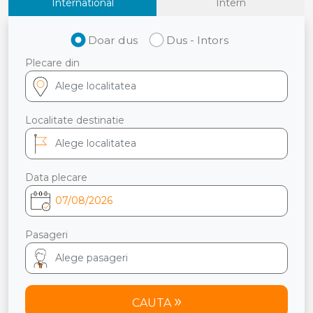
International
Intern
Doar dus
Dus - Intors
Plecare din
Localitate destinatie
Data plecare
Pasageri
CAUTA