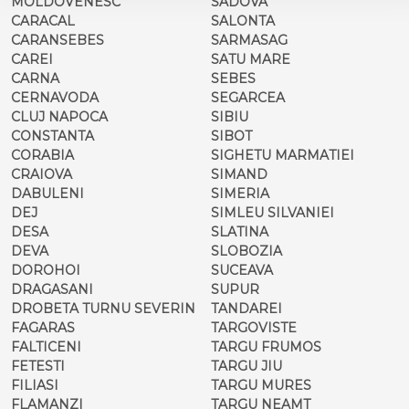
MOLDOVENESC
SADOVA
CARACAL
SALONTA
CARANSEBES
SARMASAG
CAREI
SATU MARE
CARNA
SEBES
CERNAVODA
SEGARCEA
CLUJ NAPOCA
SIBIU
CONSTANTA
SIBOT
CORABIA
SIGHETU MARMATIEI
CRAIOVA
SIMAND
DABULENI
SIMERIA
DEJ
SIMLEU SILVANIEI
DESA
SLATINA
DEVA
SLOBOZIA
DOROHOI
SUCEAVA
DRAGASANI
SUPUR
DROBETA TURNU SEVERIN
TANDAREI
FAGARAS
TARGOVISTE
FALTICENI
TARGU FRUMOS
FETESTI
TARGU JIU
FILIASI
TARGU MURES
FLAMANZI
TARGU NEAMT