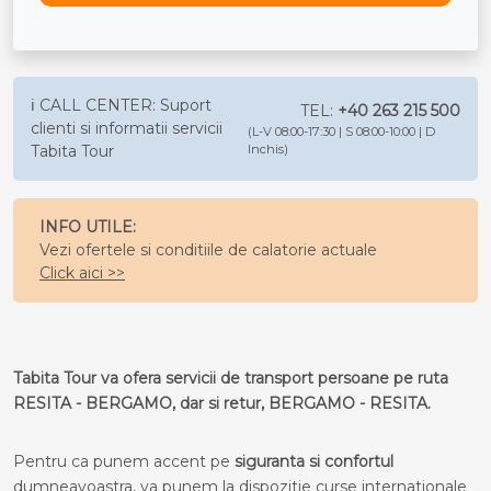
ℹ️ CALL CENTER: Suport
TEL:
+40 263 215 500
clienti si informatii servicii
(L-V 08:00-17:30 | S 08:00-10:00 | D
Tabita Tour
Inchis)
INFO UTILE:
Vezi ofertele si conditiile de calatorie actuale
Click aici >>
Tabita Tour va ofera servicii de transport persoane pe ruta
RESITA - BERGAMO, dar si retur, BERGAMO - RESITA.
Pentru ca punem accent pe
siguranta si confortul
dumneavoastra, va punem la dispozitie curse internationale