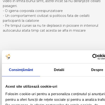
video in limita bunul simt, astfel incat sa nu deranjeze ceilalti
pasageri.
- O igiena corporala corespunzatoare
- Un comportament civilizat si politicos fata de ceilalti
participanti la calatorie
- Pe timpul cursei sa nu te deplasezi in picioare in interiorul
autocarului atata timp cat acesta se afla in miscare
Curse din Romania catre
BERGAMO:
ACAS
LUGOJ
Consimțământ
Detalii
Despre
ADJUD
MAGLAVIT
AIUD
MEDGIDIA
ALBA IULIA
MEDIAS
Acest site utilizează cookie-uri
ALESD
MIZIL
ALEXANDRIA
MOINESTI
Folosim cookie-uri pentru a personaliza conținutul și anunțuri
ARAD
MOTCA
pentru a oferi funcții de rețele sociale și pentru a analiza trafi
BACAU
NUSFALAU
De asemenea, le oferim partenerilor de rețele sociale, de