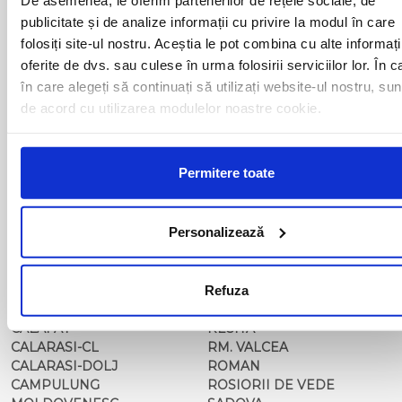
BAIA MARE
OLTENITA
publicitate și de analize informații cu privire la modul în care
BAILE HERCULANE
ONESTI
folosiți site-ul nostru. Aceștia le pot combina cu alte informați
BAILESTI
ORADEA
BALS-IS
ORSOVA
oferite de dvs. sau culese în urma folosirii serviciilor lor. În c
BALS-OT
PASCANI
în care alegeți să continuați să utilizați website-ul nostru, sun
BARCA
PERICEI
de acord cu utilizarea modulelor noastre cookie.
BARLAD
PERISOR
BECHET
PETROSANI
BECLEAN
PIATRA NEAMT
Permitere toate
BISTRET
PISCU VECHI
BISTRITA
PITESTI
BLAJ
PLOIESTI
Personalizează
BOTOSANI
PODARI
BRAILA
POIANA MARE
BRASOV
RADOVAN
BUCURESTI AGENTIE
Refuza
RAST
BUZAU
REGHIN
CALAFAT
RESITA
CALARASI-CL
RM. VALCEA
CALARASI-DOLJ
ROMAN
CAMPULUNG
ROSIORII DE VEDE