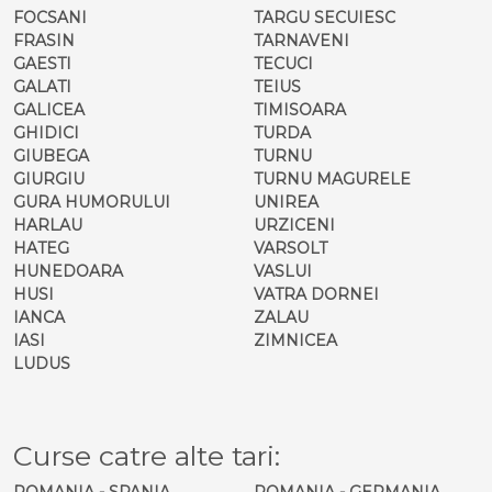
FOCSANI
TARGU SECUIESC
FRASIN
TARNAVENI
GAESTI
TECUCI
GALATI
TEIUS
GALICEA
TIMISOARA
GHIDICI
TURDA
GIUBEGA
TURNU
GIURGIU
TURNU MAGURELE
GURA HUMORULUI
UNIREA
HARLAU
URZICENI
HATEG
VARSOLT
HUNEDOARA
VASLUI
HUSI
VATRA DORNEI
IANCA
ZALAU
IASI
ZIMNICEA
LUDUS
Curse catre alte tari:
ROMANIA - SPANIA
ROMANIA - GERMANIA