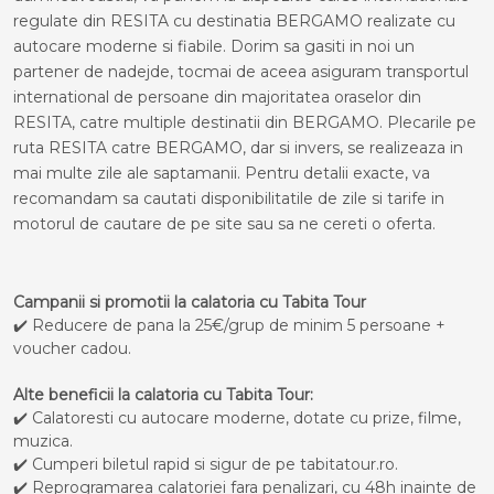
regulate din RESITA cu destinatia BERGAMO realizate cu
autocare moderne si fiabile. Dorim sa gasiti in noi un
partener de nadejde, tocmai de aceea asiguram transportul
international de persoane din majoritatea oraselor din
RESITA, catre multiple destinatii din BERGAMO. Plecarile pe
ruta RESITA catre BERGAMO, dar si invers, se realizeaza in
mai multe zile ale saptamanii. Pentru detalii exacte, va
recomandam sa cautati disponibilitatile de zile si tarife in
motorul de cautare de pe site sau sa ne cereti o oferta.
Campanii si promotii la calatoria cu Tabita Tour
✔️ Reducere de pana la 25€/grup de minim 5 persoane +
voucher cadou.
Alte beneficii la calatoria cu Tabita Tour:
✔️ Calatoresti cu autocare moderne, dotate cu prize, filme,
muzica.
✔️ Cumperi biletul rapid si sigur de pe tabitatour.ro.
✔️ Reprogramarea calatoriei fara penalizari, cu 48h inainte de