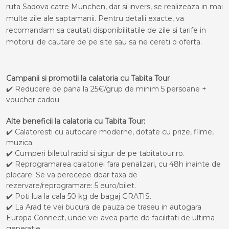
ruta Sadova catre Munchen, dar si invers, se realizeaza in mai
multe zile ale saptamanii. Pentru detalii exacte, va
recomandam sa cautati disponibilitatile de zile si tarife in
motorul de cautare de pe site sau sa ne cereti o oferta.
Campanii si promotii la calatoria cu Tabita Tour
✔️ Reducere de pana la 25€/grup de minim 5 persoane +
voucher cadou.
Alte beneficii la calatoria cu Tabita Tour:
✔️ Calatoresti cu autocare moderne, dotate cu prize, filme,
muzica.
✔️ Cumperi biletul rapid si sigur de pe tabitatour.ro.
✔️ Reprogramarea calatoriei fara penalizari, cu 48h inainte de
plecare. Se va perecepe doar taxa de
rezervare/reprogramare: 5 euro/bilet.
✔️ Poti lua la cala 50 kg de bagaj GRATIS.
✔️ La Arad te vei bucura de pauza pe traseu in autogara
Europa Connect, unde vei avea parte de facilitati de ultima
generatie.