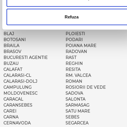
BARLAD
PERISOR
BECHET
PETROSANI
BECLEAN
PIATRA NEAMT
Refuza
BISTRET
PISCU VECHI
BISTRITA
PITESTI
BLAJ
PLOIESTI
BOTOSANI
PODARI
BRAILA
POIANA MARE
BRASOV
RADOVAN
BUCURESTI AGENTIE
RAST
BUZAU
REGHIN
CALAFAT
RESITA
CALARASI-CL
RM. VALCEA
CALARASI-DOLJ
ROMAN
CAMPULUNG
ROSIORII DE VEDE
MOLDOVENESC
SADOVA
CARACAL
SALONTA
CARANSEBES
SARMASAG
CAREI
SATU MARE
CARNA
SEBES
CERNAVODA
SEGARCEA