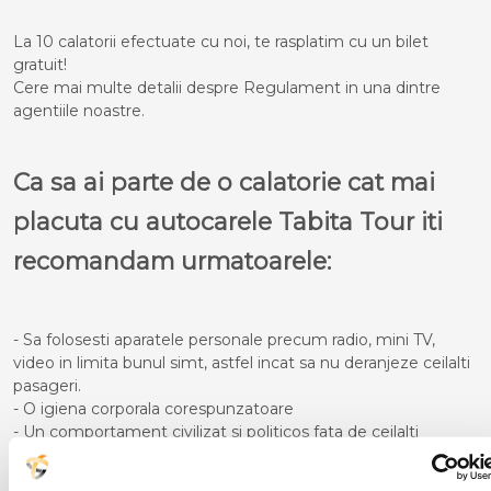
La 10 calatorii efectuate cu noi, te rasplatim cu un bilet
gratuit!
Cere mai multe detalii despre Regulament in una dintre
agentiile noastre.
Ca sa ai parte de o calatorie cat mai
placuta cu autocarele Tabita Tour iti
recomandam urmatoarele:
- Sa folosesti aparatele personale precum radio, mini TV,
video in limita bunul simt, astfel incat sa nu deranjeze ceilalti
pasageri.
- O igiena corporala corespunzatoare
- Un comportament civilizat si politicos fata de ceilalti
participanti la calatorie
- Pe timpul cursei sa nu te deplasezi in picioare in interiorul