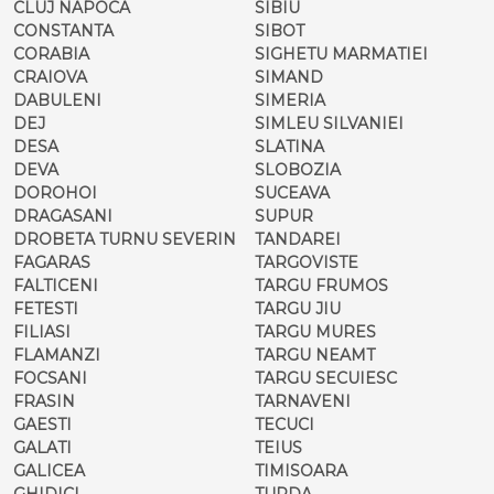
CLUJ NAPOCA
SIBIU
CONSTANTA
SIBOT
CORABIA
SIGHETU MARMATIEI
CRAIOVA
SIMAND
DABULENI
SIMERIA
DEJ
SIMLEU SILVANIEI
DESA
SLATINA
DEVA
SLOBOZIA
DOROHOI
SUCEAVA
DRAGASANI
SUPUR
DROBETA TURNU SEVERIN
TANDAREI
FAGARAS
TARGOVISTE
FALTICENI
TARGU FRUMOS
FETESTI
TARGU JIU
FILIASI
TARGU MURES
FLAMANZI
TARGU NEAMT
FOCSANI
TARGU SECUIESC
FRASIN
TARNAVENI
GAESTI
TECUCI
GALATI
TEIUS
GALICEA
TIMISOARA
GHIDICI
TURDA