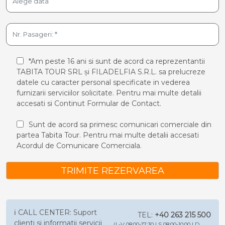
*Am peste 16 ani si sunt de acord ca reprezentantii
TABITA TOUR SRL și FILADELFIA S.R.L. sa prelucreze
datele cu caracter personal specificate in vederea
furnizarii serviciilor solicitate. Pentru mai multe detalii
accesati si
Continut Formular de Contact.
Sunt de acord sa primesc comunicari comerciale din
partea Tabita Tour. Pentru mai multe detalii accesati
Acordul de Comunicare Comerciala.
TRIMITE REZERVAREA
ℹ️ CALL CENTER: Suport
TEL:
+40 263 215 500
clienti si informatii servicii
(L-V 08:00-17:30 | S 08:00-10:00 | D