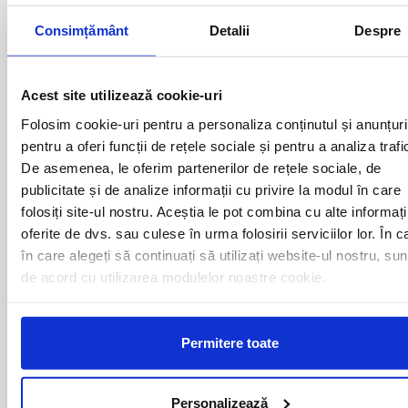
autocarului atata timp cat acesta se afla in miscare
Consimțământ
Detalii
Despre
Curse din Romania catre
Acest site utilizează cookie-uri
Munchen:
Folosim cookie-uri pentru a personaliza conținutul și anunțuri
pentru a oferi funcții de rețele sociale și pentru a analiza trafi
ACAS
LUGOJ
De asemenea, le oferim partenerilor de rețele sociale, de
ADJUD
MAGLAVIT
publicitate și de analize informații cu privire la modul în care
AIUD
MEDGIDIA
ALBA IULIA
MEDIAS
folosiți site-ul nostru. Aceștia le pot combina cu alte informați
ALESD
MIZIL
oferite de dvs. sau culese în urma folosirii serviciilor lor. În c
ALEXANDRIA
MOINESTI
în care alegeți să continuați să utilizați website-ul nostru, sun
ARAD
MOTCA
de acord cu utilizarea modulelor noastre cookie.
BACAU
NUSFALAU
BAIA MARE
OLTENITA
BAILE HERCULANE
ONESTI
Permitere toate
BAILESTI
ORADEA
BALS-IS
ORSOVA
BALS-OT
PASCANI
BARCA
PERICEI
Personalizează