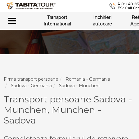
RO: +40 26
ES : Call Ce
Transport
Inchirieri
Re
International
autocare
Age
Firma transport persoane
Romania - Germania
Sadova - Germania
Sadova - Munchen
Transport persoane Sadova -
Munchen, Munchen -
Sadova
Completeaza formularul de rezervare,