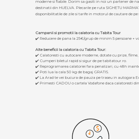
moderne si fiabile. Dorim sa gasiti in noi un partener de
destinatii din HUELVA. Plecarile pe ruta SIGHETU MARMATIE
disponibilitatile de zile si tarife in motorul de cautare de pe 
Campanii si promotii la calatoria cu Tabita Tour
✔️ Reducere de pana la 25€/grup de minim 5 persoane + v
Alte beneficii la calatoria cu Tabita Tour:
✔️ Calatoresti cu autocare moderne, dotate cu prize, filme
✔️ Cumperi biletul rapid si sigur de pe tabitatour.ro.
✔️ Reprogramarea calatoriei fara penalizari, cu 48h inaint
✔️ Poti lua la cala 50 kg de bagaj GRATIS.
✔️ La Arad te vei bucura de pauza pe traseu in autogara Eu
✔️ Primesti CADOU o cartela Vodafone daca calatoresti din 