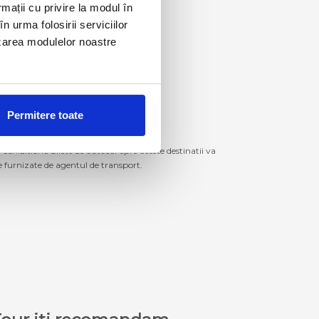
rmații cu privire la modul în
n urma folosirii serviciilor
lizarea modulelor noastre
Permitere toate
izitiona bilete de autocar spre aceste destinatii va
le furnizate de agentul de transport.