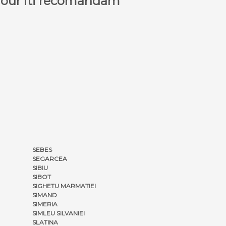
a Tour iti recomandam
SEBES
SEGARCEA
SIBIU
SIBOT
SIGHETU MARMATIEI
SIMAND
SIMERIA
SIMLEU SILVANIEI
SLATINA