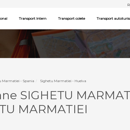
R
ional
Transport Intern
Transport colete
Transport autoturi
u Marmatiei - Spania
Sighetu Marmatiei - Huelva
oane SIGHETU MARMATI
ETU MARMATIEI