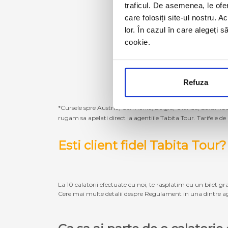
traficul. De asemenea, le ofer
care folosiți site-ul nostru. A
lor. În cazul în care alegeți 
cookie.
Refuza
*Cursele spre Austria, Germania, Belgia, Olanda, Luxembur
rugam sa apelati direct la agentiile Tabita Tour. Tarifele de
Esti client fidel Tabita Tour?
La 10 calatorii efectuate cu noi, te rasplatim cu un bilet gra
Cere mai multe detalii despre Regulament in una dintre ag