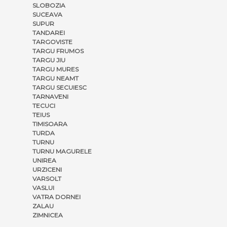
SLOBOZIA
SUCEAVA
SUPUR
TANDAREI
TARGOVISTE
TARGU FRUMOS
TARGU JIU
TARGU MURES
TARGU NEAMT
TARGU SECUIESC
TARNAVENI
TECUCI
TEIUS
TIMISOARA
TURDA
TURNU
TURNU MAGURELE
UNIREA
URZICENI
VARSOLT
VASLUI
VATRA DORNEI
ZALAU
ZIMNICEA