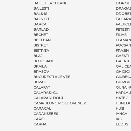
BAILE HERCULANE
DOROH
BAILESTI
DRAGAS
BALS-IS
DROBET
BALS-OT
FAGARA
BARCA
FALTICE
BARLAD
FETESTI
BECHET
FILIASI
BECLEAN
FLAMAN
BISTRET
FOCSAN
BISTRITA
FRASIN
BLAJ
GAESTI
BOTOSANI
GALATI
BRAILA
GALICE
BRASOV
GHIDICI
BUCURESTI AGENTIE
GIUBEG
BUZAU
GIURGI
CALAFAT
GURA H
CALARASI-CL
HARLAU
CALARASI-DOLJ
HATEG
CAMPULUNG MOLDOVENESC
HUNED
CARACAL
HUSI
CARANSEBES
IANCA
CAREI
IASI
CARNA
LUDUS