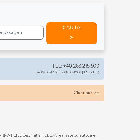
CAUTA
TEL:
+40 263 215 500
(L-V 08:00-17:30 | S 08:00-10:00 | D Inchis)
Click aici >>
ARMATIEI cu destinatia HUELVA realizate cu autocare