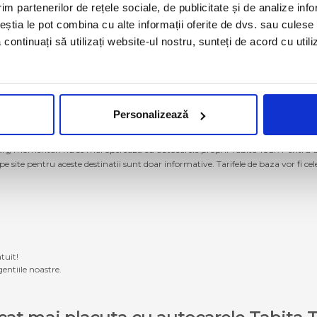
im partenerilor de rețele sociale, de publicitate și de analize info
ceștia le pot combina cu alte informații oferite de dvs. sau culese î
să continuați să utilizați website-ul nostru, sunteți de acord cu uti
Personalizează
g momentan nu se mai operează cu autocarele proprii Tabita Tour. Pentru a ach
 pe site pentru aceste destinatii sunt doar informative. Tarifele de baza vor fi ce
tuit!
entiile noastre.