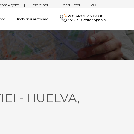
etea Agentii
|
Despre noi
|
Contul meu
|
RO
RO: +40 263 215 500
sme
Inchirieri autocare
ES: Call Center Spania
EI - HUELVA,