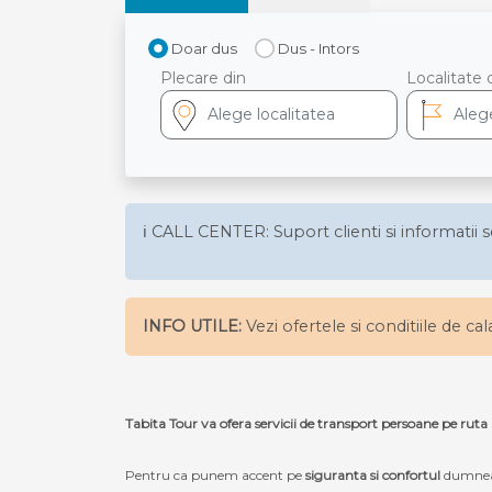
Doar dus
Dus - Intors
Plecare din
Localitate 
ℹ️ CALL CENTER: Suport clienti si informatii s
INFO UTILE:
Vezi ofertele si conditiile de ca
Tabita Tour va ofera servicii de transport persoane pe 
Pentru ca punem accent pe
siguranta si confortul
dumneav