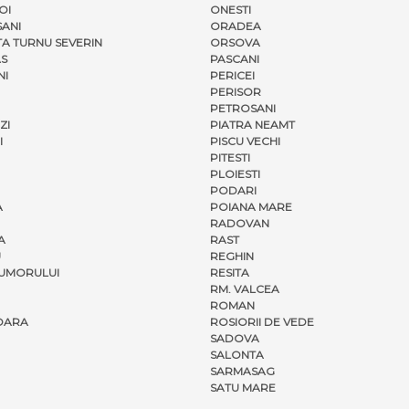
OI
ONESTI
ANI
ORADEA
A TURNU SEVERIN
ORSOVA
S
PASCANI
NI
PERICEI
PERISOR
PETROSANI
ZI
PIATRA NEAMT
I
PISCU VECHI
PITESTI
PLOIESTI
PODARI
A
POIANA MARE
RADOVAN
A
RAST
U
REGHIN
UMORULUI
RESITA
RM. VALCEA
ROMAN
OARA
ROSIORII DE VEDE
SADOVA
SALONTA
SARMASAG
SATU MARE