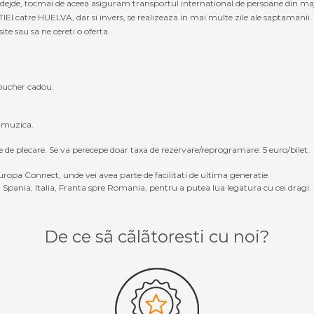
 nadejde, tocmai de aceea asiguram transportul international de persoane din 
I catre HUELVA, dar si invers, se realizeaza in mai multe zile ale saptamanii.
site sau sa ne cereti o oferta.
oucher cadou.
, muzica.
e de plecare. Se va perecepe doar taxa de rezervare/reprogramare: 5 euro/bilet.
ropa Connect, unde vei avea parte de facilitati de ultima generatie.
Spania, Italia, Franta spre Romania, pentru a putea lua legatura cu cei dragi.
De ce sã cãlãtoresti cu noi?