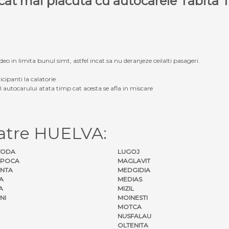
e cat mai placuta cu autocarele Tabit
eo in limita bunul simt, astfel incat sa nu deranjeze ceilalti pasageri.
icipanti la calatorie
ul autocarului atata timp cat acesta se afla in miscare
atre HUELVA:
VODA
LUGOJ
APOCA
MAGLAVIT
NTA
MEDGIDIA
A
MEDIAS
A
MIZIL
NI
MOINESTI
MOTCA
NUSFALAU
OLTENITA