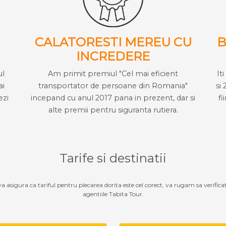
CALATORESTI MEREU CU
B
INCREDERE
ul
Am primit premiul "Cel mai eficient
It
ai
transportator de persoane din Romania"
si 
ezi
incepand cu anul 2017 pana in prezent, dar si
fi
alte premii pentru siguranta rutiera.
Tarife si destinatii
 va asigura ca tariful pentru plecarea dorita este cel corect, va rugam sa verifica
agentiile Tabita Tour.