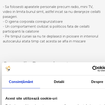
- Sa folosesti aparatele personale precum radio, mini TV,
video in limita bunul simt, astfel incat sa nu deranjeze ceilalti
pasageri.
- O igiena corporala corespunzatoare
- Un comportament civilizat si politicos fata de ceilalti
participanti la calatorie
- Pe timpul cursei sa nu te deplasezi in picioare in interiorul
autocarului atata timp cat acesta se afla in miscare
Curse din Romania catre
CASTELLON:
ACAS
LUGOJ
Consimțământ
Detalii
Despre
ADJUD
MAGLAVIT
AIUD
MEDGIDIA
ALBA IULIA
MEDIAS
ALESD
MIZIL
Acest site utilizează cookie-uri
ALEXANDRIA
MOINESTI