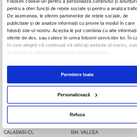
Folosim cookie-uri pentru a personaliza conținutul și anunțuri
ARAD
MOTCA
pentru a oferi funcții de rețele sociale și pentru a analiza trafi
BACAU
NUSFALAU
De asemenea, le oferim partenerilor de rețele sociale, de
BAIA MARE
OLTENITA
publicitate și de analize informații cu privire la modul în care
BAILE HERCULANE
ONESTI
BAILESTI
ORADEA
folosiți site-ul nostru. Aceștia le pot combina cu alte informați
BALS-IS
ORSOVA
oferite de dvs. sau culese în urma folosirii serviciilor lor. În c
BALS-OT
PASCANI
în care alegeți să continuați să utilizați website-ul nostru, sun
BARCA
PERICEI
de acord cu utilizarea modulelor noastre cookie.
BARLAD
PERISOR
BECHET
PETROSANI
BECLEAN
PIATRA NEAMT
BISTRET
Permitere toate
PISCU VECHI
BISTRITA
PITESTI
BLAJ
PLOIESTI
BOTOSANI
PODARI
Personalizează
BRAILA
POIANA MARE
BRASOV
RADOVAN
BUCURESTI AGENTIE
RAST
Refuza
BUZAU
REGHIN
CALAFAT
RESITA
CALARASI-CL
RM. VALCEA