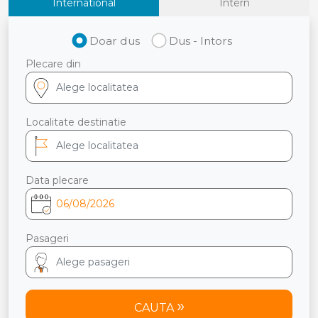
International
Intern
Doar dus
Dus - Intors
Plecare din
Localitate destinatie
Data plecare
Pasageri
CAUTA