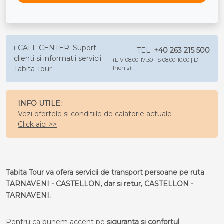
ℹ️ CALL CENTER: Suport
TEL:
+40 263 215 500
clienti si informatii servicii
(L-V 08:00-17:30 | S 08:00-10:00 | D
Tabita Tour
Inchis)
INFO UTILE:
Vezi ofertele si conditiile de calatorie actuale
Click aici >>
Tabita Tour va ofera servicii de transport persoane pe ruta
TARNAVENI - CASTELLON, dar si retur, CASTELLON -
TARNAVENI.
Pentru ca punem accent pe
siguranta si confortul