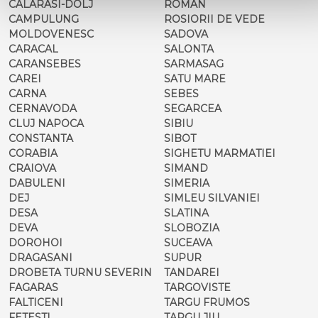
CALARASI-DOLJ
ROMAN
CAMPULUNG
ROSIORII DE VEDE
MOLDOVENESC
SADOVA
CARACAL
SALONTA
CARANSEBES
SARMASAG
CAREI
SATU MARE
CARNA
SEBES
CERNAVODA
SEGARCEA
CLUJ NAPOCA
SIBIU
CONSTANTA
SIBOT
CORABIA
SIGHETU MARMATIEI
CRAIOVA
SIMAND
DABULENI
SIMERIA
DEJ
SIMLEU SILVANIEI
DESA
SLATINA
DEVA
SLOBOZIA
DOROHOI
SUCEAVA
DRAGASANI
SUPUR
DROBETA TURNU SEVERIN
TANDAREI
FAGARAS
TARGOVISTE
FALTICENI
TARGU FRUMOS
FETESTI
TARGU JIU