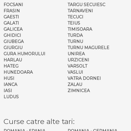
FOCSANI
TARGU SECUIESC
FRASIN
TARNAVENI
GAESTI
TECUCI
GALATI
TEIUS
GALICEA
TIMISOARA
GHIDICI
TURDA
GIUBEGA
TURNU
GIURGIU
TURNU MAGURELE
GURA HUMORULUI
UNIREA
HARLAU
URZICENI
HATEG
VARSOLT
HUNEDOARA
VASLUI
HUSI
VATRA DORNEI
IANCA
ZALAU
IASI
ZIMNICEA
LUDUS
Curse catre alte tari:
ROMANIA - SPANIA
ROMANIA - GERMANIA