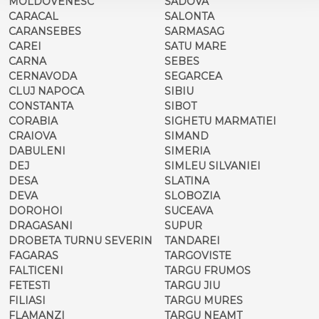
MOLDOVENESC
SADOVA
CARACAL
SALONTA
CARANSEBES
SARMASAG
CAREI
SATU MARE
CARNA
SEBES
CERNAVODA
SEGARCEA
CLUJ NAPOCA
SIBIU
CONSTANTA
SIBOT
CORABIA
SIGHETU MARMATIEI
CRAIOVA
SIMAND
DABULENI
SIMERIA
DEJ
SIMLEU SILVANIEI
DESA
SLATINA
DEVA
SLOBOZIA
DOROHOI
SUCEAVA
DRAGASANI
SUPUR
DROBETA TURNU SEVERIN
TANDAREI
FAGARAS
TARGOVISTE
FALTICENI
TARGU FRUMOS
FETESTI
TARGU JIU
FILIASI
TARGU MURES
FLAMANZI
TARGU NEAMT