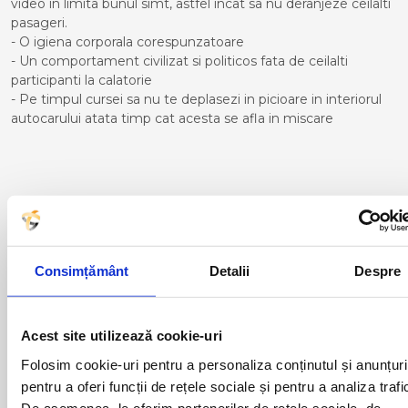
video in limita bunul simt, astfel incat sa nu deranjeze ceilalti
pasageri.
- O igiena corporala corespunzatoare
- Un comportament civilizat si politicos fata de ceilalti
participanti la calatorie
- Pe timpul cursei sa nu te deplasezi in picioare in interiorul
autocarului atata timp cat acesta se afla in miscare
Curse din Romania catre
TORTONA:
ACAS
LUGOJ
Consimțământ
Detalii
Despre
ADJUD
MAGLAVIT
AIUD
MEDGIDIA
ALBA IULIA
MEDIAS
Acest site utilizează cookie-uri
ALESD
MIZIL
ALEXANDRIA
MOINESTI
Folosim cookie-uri pentru a personaliza conținutul și anunțuri
ARAD
MOTCA
pentru a oferi funcții de rețele sociale și pentru a analiza trafi
BACAU
NUSFALAU
De asemenea, le oferim partenerilor de rețele sociale, de