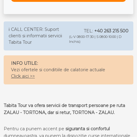
ℹ️ CALL CENTER: Suport
TEL:
+40 263 215 500
clienti si informatii servicii
(L-V 08:00-17:30 | S 08:00-10:00 | D
Tabita Tour
Inchis)
INFO UTILE:
Vezi ofertele si conditiile de calatorie actuale
Click aici >>
Tabita Tour va ofera servicii de transport persoane pe ruta
ZALAU - TORTONA, dar si retur, TORTONA - ZALAU.
Pentru ca punem accent pe
siguranta si confortul
dumneavoastra, va punem la dispozitie curse internationale