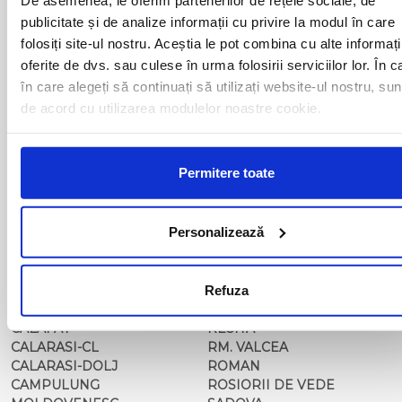
BAIA MARE
OLTENITA
publicitate și de analize informații cu privire la modul în care
BAILE HERCULANE
ONESTI
folosiți site-ul nostru. Aceștia le pot combina cu alte informați
BAILESTI
ORADEA
BALS-IS
ORSOVA
oferite de dvs. sau culese în urma folosirii serviciilor lor. În c
BALS-OT
PASCANI
în care alegeți să continuați să utilizați website-ul nostru, sun
BARCA
PERICEI
de acord cu utilizarea modulelor noastre cookie.
BARLAD
PERISOR
BECHET
PETROSANI
BECLEAN
PIATRA NEAMT
Permitere toate
BISTRET
PISCU VECHI
BISTRITA
PITESTI
BLAJ
PLOIESTI
Personalizează
BOTOSANI
PODARI
BRAILA
POIANA MARE
BRASOV
RADOVAN
BUCURESTI AGENTIE
Refuza
RAST
BUZAU
REGHIN
CALAFAT
RESITA
CALARASI-CL
RM. VALCEA
CALARASI-DOLJ
ROMAN
CAMPULUNG
ROSIORII DE VEDE