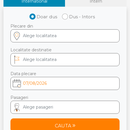
International
Intern
Doar dus
Dus - Intors
Plecare din
Localitate destinatie
Data plecare
Pasageri
CAUTA