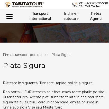
RO: +40 263 215 500
ES : Call Center
Transport
Inchirieri
Retea
International
autocare
Agentii
Firma transport persoane
Plata Sigura
Plata Sigura
Plătește în siguranță! Tranzacții rapide, solide și sigure!
Prin portalul EuPlătesc.ro se efectueaza toate platile pe site-
ul tabitatour.ro. Aceste plati sunt efectuate în cea mai mare
siguranta cu ajutorul cardurilor bancare, emise oriunde in
lume sub sigla Visa sau MasterCard.