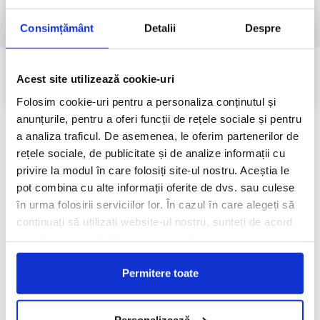
Consimțământ
Detalii
Despre
CAUTA COLET
Acest site utilizează cookie-uri
Folosim cookie-uri pentru a personaliza conținutul și
anunțurile, pentru a oferi funcții de rețele sociale și pentru
ABONEAZA-TE LA NEWSLETTER
a analiza traficul. De asemenea, le oferim partenerilor de
Primeste cele mai noi oferte TabitaTour
rețele sociale, de publicitate și de analize informații cu
privire la modul în care folosiți site-ul nostru. Aceștia le
pot combina cu alte informații oferite de dvs. sau culese
în urma folosirii serviciilor lor. În cazul în care alegeți să
continuați să utilizați website-ul nostru, sunteți de acord
MA ABONEZ
cu utilizarea modulelor noastre cookie.
*Sunt de acord să primesc oferte comerciale pe
Permitere toate
email prin intermediul campaniilor de newsletter din
partea Tabita Tour. Tabita Tour.
Personalizează