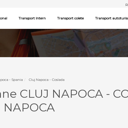
R
ional
Transport Intern
Transport colete
Transport autoturi
apoca - Spania
Cluj Napoca - Coslada
oane CLUJ NAPOCA - C
J NAPOCA