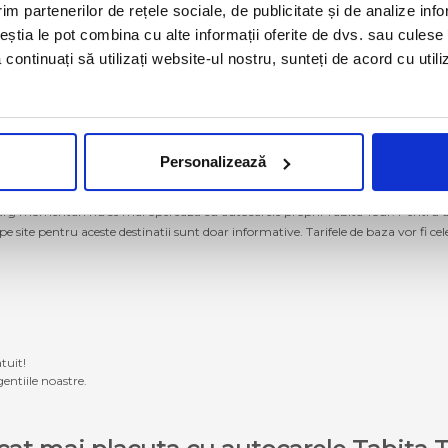
im partenerilor de rețele sociale, de publicitate și de analize info
ceștia le pot combina cu alte informații oferite de dvs. sau culese î
să continuați să utilizați website-ul nostru, sunteți de acord cu uti
Personalizează
g momentan nu se mai operează cu autocarele proprii Tabita Tour. Pentru a ach
 pe site pentru aceste destinatii sunt doar informative. Tarifele de baza vor fi ce
tuit!
entiile noastre.