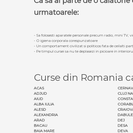
Ca sa ai parte de o calatori
urmatoarele:
- Sa folosesti aparatele personale precum radio, mini TV, vid
- O igiena corporala corespunzatoare
- Un comportament civilizat si politicos fata de ceilalti part
- Pe timpul cursei sa nu te deplasezi in picioare in interior
Curse din Romania 
ACAS
CERNA
ADJUD
CLUJ N
AIUD
CONSTA
ALBA IULIA
CORABI
ALESD
CRAIOV
ALEXANDRIA
DABULE
ARAD
DEJ
BACAU
DESA
BAIA MARE
DEVA