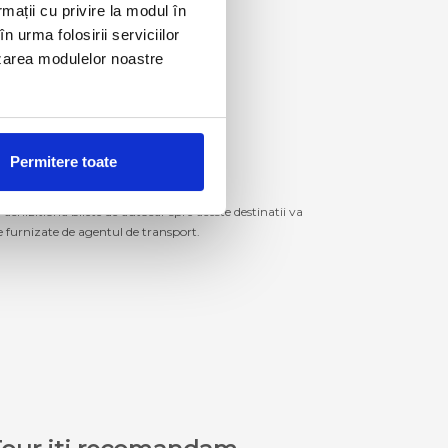
rmații cu privire la modul în
n urma folosirii serviciilor
lizarea modulelor noastre
Permitere toate
izitiona bilete de autocar spre aceste destinatii va
le furnizate de agentul de transport.