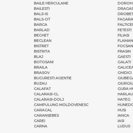
BAILE HERCULANE
DOROH
BAILESTI
DRAGAS
BALS-IS
DROBET
BALS-OT
FAGARA
BARCA
FALTICE
BARLAD
FETESTI
BECHET
FILIASI
BECLEAN
FLAMAN
BISTRET
FOCSAN
BISTRITA
FRASIN
BLAJ
GAESTI
BOTOSANI
GALATI
BRAILA
GALICE
BRASOV
GHIDICI
BUCURESTI AGENTIE
GIUBEG
BUZAU
GIURGI
CALAFAT
GURA H
CALARASI-CL
HARLAU
CALARASI-DOLJ
HATEG
CAMPULUNG MOLDOVENESC
HUNED
CARACAL
HUSI
CARANSEBES
IANCA
CAREI
IASI
CARNA
LUDUS