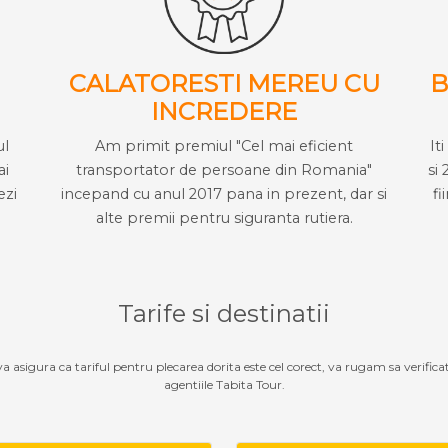
CALATORESTI MEREU CU
B
INCREDERE
ul
Am primit premiul "Cel mai eficient
It
ai
transportator de persoane din Romania"
si 
ezi
incepand cu anul 2017 pana in prezent, dar si
fi
alte premii pentru siguranta rutiera.
Tarife si destinatii
 va asigura ca tariful pentru plecarea dorita este cel corect, va rugam sa verifica
agentiile Tabita Tour.