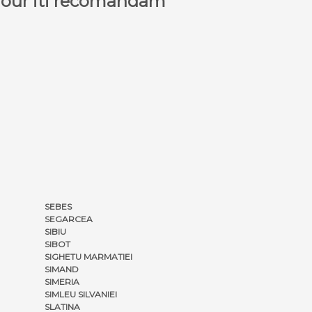
a Tour iti recomandam
SEBES
SEGARCEA
SIBIU
SIBOT
SIGHETU MARMATIEI
SIMAND
SIMERIA
SIMLEU SILVANIEI
SLATINA