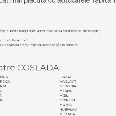
e cat mai placuta cu autocarele Tabit
eo in limita bunul simt, astfel incat sa nu deranjeze ceilalti pasageri.
icipanti la calatorie
ul autocarului atata timp cat acesta se afla in miscare
catre COSLADA:
VODA
LUGOJ
APOCA
MAGLAVIT
NTA
MEDGIDIA
A
MEDIAS
A
MIZIL
NI
MOINESTI
MOTCA
NUSFALAU
OLTENITA