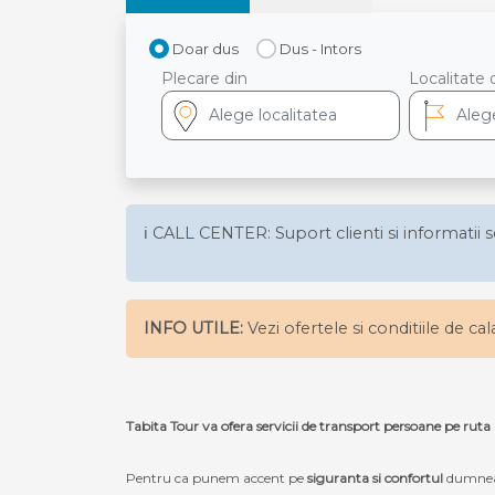
Doar dus
Dus - Intors
Plecare din
Localitate 
ℹ️ CALL CENTER: Suport clienti si informatii s
INFO UTILE:
Vezi ofertele si conditiile de ca
Tabita Tour va ofera servicii de transport persoane pe
Pentru ca punem accent pe
siguranta si confortul
dumneav