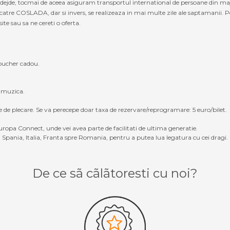
 nadejde, tocmai de aceea asiguram transportul international de persoane din 
tre COSLADA, dar si invers, se realizeaza in mai multe zile ale saptamanii. P
site sau sa ne cereti o oferta.
oucher cadou.
, muzica.
e de plecare. Se va perecepe doar taxa de rezervare/reprogramare: 5 euro/bilet.
ropa Connect, unde vei avea parte de facilitati de ultima generatie.
Spania, Italia, Franta spre Romania, pentru a putea lua legatura cu cei dragi.
De ce sã cãlãtoresti cu noi?