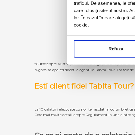
traficul. De asemenea, le ofer
care folosiți site-ul nostru. A
lor. În cazul în care alegeți 
cookie.
Refuza
*Cursele spre Austria, Germania, Belgia, Olanda, Luxembur
rugam sa apelati direct la agentiile Tabita Tour. Tarifele de
Esti client fidel Tabita Tour?
La 10 calatorii efectuate cu noi, te rasplatim cu un bilet gra
Cere mai multe detalii despre Regulament in una dintre ag