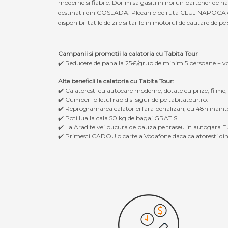
moderne si fiabile. Dorim sa gasiti in noi un partener de
destinatii din COSLADA. Plecarile pe ruta CLUJ NAPOCA ca
disponibilitatile de zile si tarife in motorul de cautare de pe 
Campanii si promotii la calatoria cu Tabita Tour
✔️ Reducere de pana la 25€/grup de minim 5 persoane + v
Alte beneficii la calatoria cu Tabita Tour:
✔️ Calatoresti cu autocare moderne, dotate cu prize, filme
✔️ Cumperi biletul rapid si sigur de pe tabitatour.ro.
✔️ Reprogramarea calatoriei fara penalizari, cu 48h inaint
✔️ Poti lua la cala 50 kg de bagaj GRATIS.
✔️ La Arad te vei bucura de pauza pe traseu in autogara Eu
✔️ Primesti CADOU o cartela Vodafone daca calatoresti din 