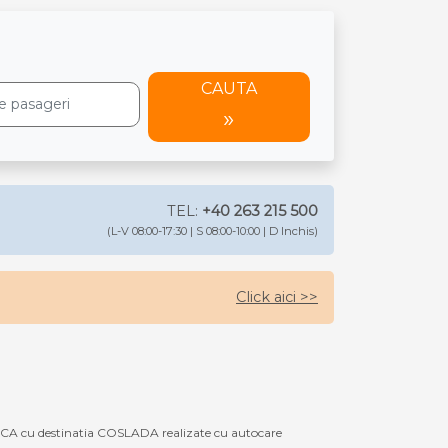
CAUTA
TEL:
+40 263 215 500
(L-V 08:00-17:30 | S 08:00-10:00 | D Inchis)
Click aici >>
OCA cu destinatia COSLADA realizate cu autocare