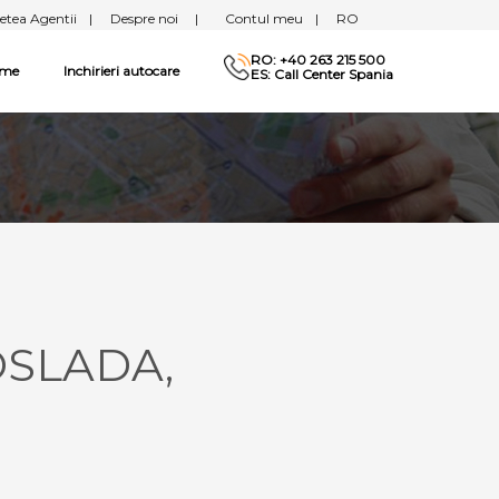
etea Agentii
|
Despre noi
|
Contul meu
|
RO
RO: +40 263 215 500
sme
Inchirieri autocare
ES: Call Center Spania
OSLADA,