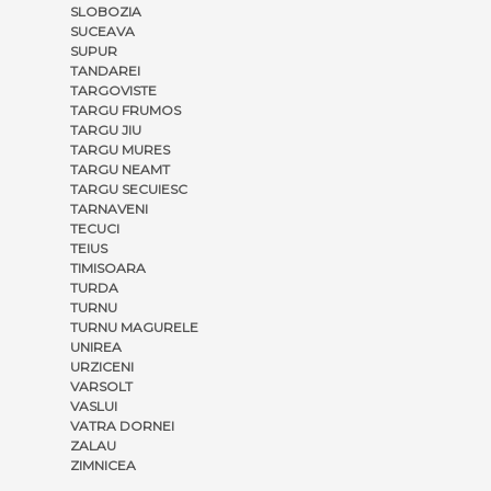
SLOBOZIA
SUCEAVA
SUPUR
TANDAREI
TARGOVISTE
TARGU FRUMOS
TARGU JIU
TARGU MURES
TARGU NEAMT
TARGU SECUIESC
TARNAVENI
TECUCI
TEIUS
TIMISOARA
TURDA
TURNU
TURNU MAGURELE
UNIREA
URZICENI
VARSOLT
VASLUI
VATRA DORNEI
ZALAU
ZIMNICEA