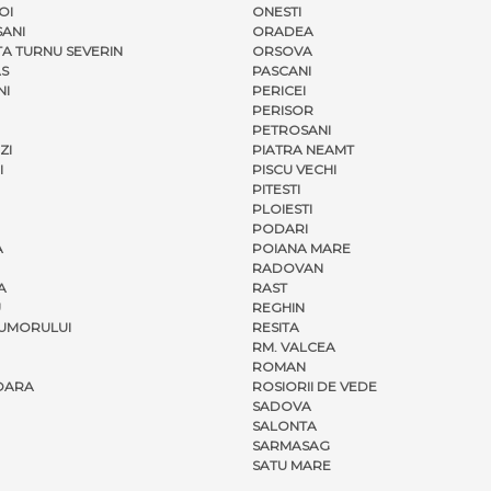
OI
ONESTI
ANI
ORADEA
A TURNU SEVERIN
ORSOVA
S
PASCANI
NI
PERICEI
PERISOR
PETROSANI
ZI
PIATRA NEAMT
I
PISCU VECHI
PITESTI
PLOIESTI
PODARI
A
POIANA MARE
RADOVAN
A
RAST
U
REGHIN
UMORULUI
RESITA
RM. VALCEA
ROMAN
OARA
ROSIORII DE VEDE
SADOVA
SALONTA
SARMASAG
SATU MARE