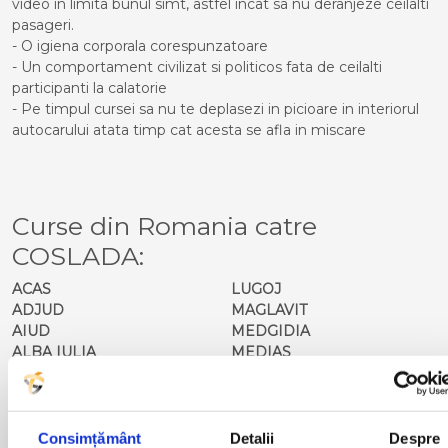
video in limita bunul simt, astfel incat sa nu deranjeze ceilalti
pasageri.
- O igiena corporala corespunzatoare
- Un comportament civilizat si politicos fata de ceilalti
participanti la calatorie
- Pe timpul cursei sa nu te deplasezi in picioare in interiorul
autocarului atata timp cat acesta se afla in miscare
Curse din Romania catre
COSLADA:
ACAS
LUGOJ
ADJUD
MAGLAVIT
AIUD
MEDGIDIA
ALBA IULIA
MEDIAS
ALESD
MIZIL
ALEXANDRIA
MOINESTI
ARAD
MOTCA
BACAU
NUSFALAU
Consimțământ
Detalii
Despre