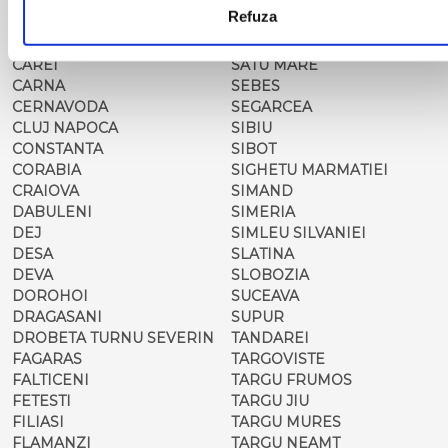
MOLDOVENESC
SADOVA
Refuza
CARACAL
SALONTA
CARANSEBES
SARMASAG
CAREI
SATU MARE
CARNA
SEBES
CERNAVODA
SEGARCEA
CLUJ NAPOCA
SIBIU
CONSTANTA
SIBOT
CORABIA
SIGHETU MARMATIEI
CRAIOVA
SIMAND
DABULENI
SIMERIA
DEJ
SIMLEU SILVANIEI
DESA
SLATINA
DEVA
SLOBOZIA
DOROHOI
SUCEAVA
DRAGASANI
SUPUR
DROBETA TURNU SEVERIN
TANDAREI
FAGARAS
TARGOVISTE
FALTICENI
TARGU FRUMOS
FETESTI
TARGU JIU
FILIASI
TARGU MURES
FLAMANZI
TARGU NEAMT