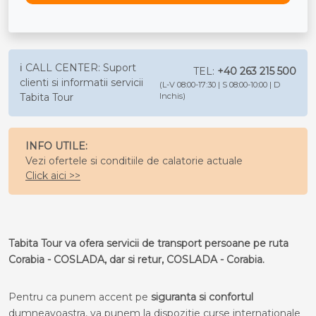
ℹ️ CALL CENTER: Suport
TEL:
+40 263 215 500
clienti si informatii servicii
(L-V 08:00-17:30 | S 08:00-10:00 | D
Tabita Tour
Inchis)
INFO UTILE:
Vezi ofertele si conditiile de calatorie actuale
Click aici >>
Tabita Tour va ofera servicii de transport persoane pe ruta
Corabia - COSLADA, dar si retur, COSLADA - Corabia.
Pentru ca punem accent pe
siguranta si confortul
dumneavoastra, va punem la dispozitie curse internationale