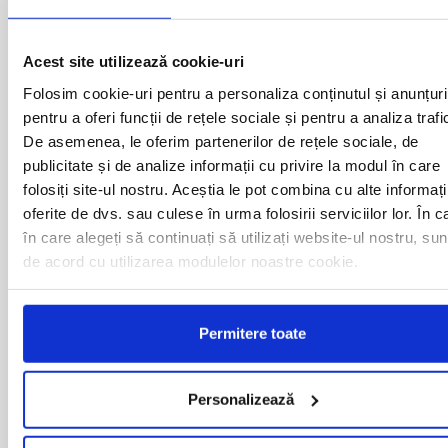
BAIA MARE
OLTENITA
BAILE HERCULANE
ONESTI
BAILESTI
ORADEA
Acest site utilizează cookie-uri
BALS-IS
ORSOVA
BALS-OT
PASCANI
Folosim cookie-uri pentru a personaliza conținutul și anunțuri
BARCA
PERICEI
pentru a oferi funcții de rețele sociale și pentru a analiza trafi
BARLAD
PERISOR
De asemenea, le oferim partenerilor de rețele sociale, de
BECHET
PETROSANI
publicitate și de analize informații cu privire la modul în care
BECLEAN
PIATRA NEAMT
folosiți site-ul nostru. Aceștia le pot combina cu alte informați
BISTRET
PISCU VECHI
oferite de dvs. sau culese în urma folosirii serviciilor lor. În c
BISTRITA
PITESTI
în care alegeți să continuați să utilizați website-ul nostru, sun
BLAJ
PLOIESTI
BOTOSANI
PODARI
de acord cu utilizarea modulelor noastre cookie.
BRAILA
POIANA MARE
BRASOV
RADOVAN
BUCURESTI AGENTIE
RAST
Permitere toate
BUZAU
REGHIN
CALAFAT
RESITA
CALARASI-CL
RM. VALCEA
Personalizează
CALARASI-DOLJ
ROMAN
CAMPULUNG
ROSIORII DE VEDE