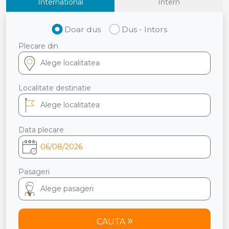
International
Intern
Doar dus
Dus - Intors
Plecare din
Localitate destinatie
Data plecare
Pasageri
CAUTA