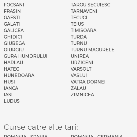
FOCSANI
TARGU SECUIESC
FRASIN
TARNAVENI
GAESTI
TECUCI
GALATI
TEIUS
GALICEA
TIMISOARA
GHIDICI
TURDA
GIUBEGA
TURNU
GIURGIU
TURNU MAGURELE
GURA HUMORULUI
UNIREA
HARLAU
URZICENI
HATEG
VARSOLT
HUNEDOARA
VASLUI
HUSI
VATRA DORNEI
IANCA
ZALAU
IASI
ZIMNICEA
LUDUS
Curse catre alte tari:
ROMANIA - SPANIA
ROMANIA - GERMANIA