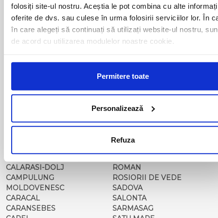
BALS-IS
ORSOVA
folosiți site-ul nostru. Aceștia le pot combina cu alte informați
BALS-OT
PASCANI
oferite de dvs. sau culese în urma folosirii serviciilor lor. În c
BARCA
PERICEI
în care alegeți să continuați să utilizați website-ul nostru, sun
BARLAD
PERISOR
de acord cu utilizarea modulelor noastre cookie.
BECHET
PETROSANI
BECLEAN
PIATRA NEAMT
BISTRET
PISCU VECHI
BISTRITA
PITESTI
Permitere toate
BLAJ
PLOIESTI
BOTOSANI
PODARI
BRAILA
POIANA MARE
Personalizează
BRASOV
RADOVAN
BUCURESTI AGENTIE
RAST
BUZAU
REGHIN
Refuza
CALAFAT
RESITA
CALARASI-CL
RM. VALCEA
CALARASI-DOLJ
ROMAN
CAMPULUNG
ROSIORII DE VEDE
MOLDOVENESC
SADOVA
CARACAL
SALONTA
CARANSEBES
SARMASAG