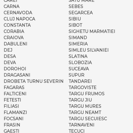
CAREI
SATU MARE
CARNA
SEBES
CERNAVODA
SEGARCEA
CLUJ NAPOCA
SIBIU
CONSTANTA
SIBOT
CORABIA
SIGHETU MARMATIEI
CRAIOVA
SIMAND
DABULENI
SIMERIA
DEJ
SIMLEU SILVANIEI
DESA
SLATINA
DEVA
SLOBOZIA
DOROHOI
SUCEAVA
DRAGASANI
SUPUR
DROBETA TURNU SEVERIN
TANDAREI
FAGARAS
TARGOVISTE
FALTICENI
TARGU FRUMOS
FETESTI
TARGU JIU
FILIASI
TARGU MURES
FLAMANZI
TARGU NEAMT
FOCSANI
TARGU SECUIESC
FRASIN
TARNAVENI
GAESTI
TECUCI