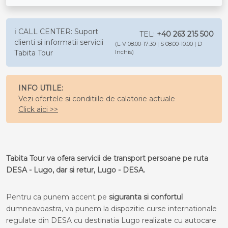
ℹ️ CALL CENTER: Suport
TEL:
+40 263 215 500
clienti si informatii servicii
(L-V 08:00-17:30 | S 08:00-10:00 | D
Tabita Tour
Inchis)
INFO UTILE:
Vezi ofertele si conditiile de calatorie actuale
Click aici >>
Tabita Tour va ofera servicii de transport persoane pe ruta
DESA - Lugo, dar si retur, Lugo - DESA.
Pentru ca punem accent pe
siguranta si confortul
dumneavoastra, va punem la dispozitie curse internationale
regulate din DESA cu destinatia Lugo realizate cu autocare