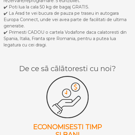
rezervare/reprogramare: 5 euro/bilet.
✔️ Poti lua la cala 50 kg de bagaj GRATIS.
✔️ La Arad te vei bucura de pauza pe traseu in autogara
Europa Connect, unde vei avea parte de facilitati de ultima
generatie.
✔️ Primesti CADOU o cartela Vodafone daca calatoresti din
Spania, Italia, Franta spre Romania, pentru a putea lua
legatura cu cei dragi.
De ce sã cãlãtoresti cu noi?
ECONOMISESTI TIMP
SI BANI