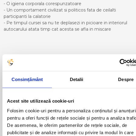
- O igiena corporala corespunzatoare
- Un comportament civilizat si politicos fata de ceilalti
participanti la calatorie
- Pe timpul cursei sa nu te deplasezi in picioare in interiorul
autocarului atata timp cat acesta se afla in miscare
Curse din Romania catre Lugo:
ACAS
LUGOJ
ADJUD
MAGLAVIT
Consimțământ
Detalii
Despre
AIUD
MEDGIDIA
ALBA IULIA
MEDIAS
ALESD
MIZIL
ALEXANDRIA
MOINESTI
Acest site utilizează cookie-uri
ARAD
MOTCA
Folosim cookie-uri pentru a personaliza conținutul și anunțuri
BACAU
NUSFALAU
pentru a oferi funcții de rețele sociale și pentru a analiza trafi
BAIA MARE
OLTENITA
De asemenea, le oferim partenerilor de rețele sociale, de
BAILE HERCULANE
ONESTI
BAILESTI
ORADEA
publicitate și de analize informații cu privire la modul în care