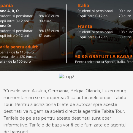
*Cursele spre Austria, Germania, Belgia, Olanda, Luxemburg
momentan nu se mai operează cu autocarele proprii Tabita
Tour. Pentru a achizitiona bilete de autocar spre aceste
destinatii va rugam sa apelati direct la agentiile Tabita Tour.
Tarifele de pe site pentru aceste destinatii sunt doar
informative. Tarifele de baza vor fi cele furnizate de agentul
de transport.