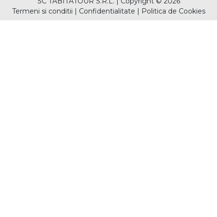
SC TABITATOUR S.R.L.
|
Copyright © 2026
Termeni si conditii
|
Confidentialitate
|
Politica de Cookies