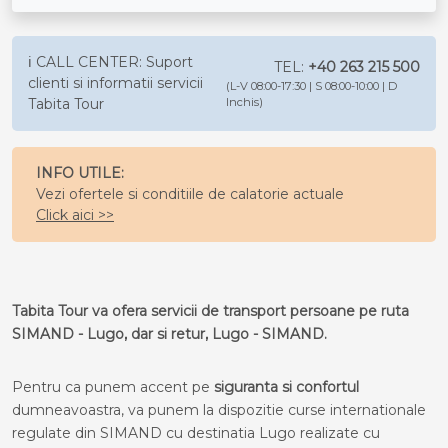
ℹ️ CALL CENTER: Suport
TEL:
+40 263 215 500
clienti si informatii servicii
(L-V 08:00-17:30 | S 08:00-10:00 | D
Tabita Tour
Inchis)
INFO UTILE:
Vezi ofertele si conditiile de calatorie actuale
Click aici >>
Tabita Tour va ofera servicii de transport persoane pe ruta
SIMAND - Lugo, dar si retur, Lugo - SIMAND.
Pentru ca punem accent pe
siguranta si confortul
dumneavoastra, va punem la dispozitie curse internationale
regulate din SIMAND cu destinatia Lugo realizate cu