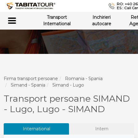
RO: +40 26
ES : Call Ce
Transport
Inchirieri
Re
International
autocare
Age
Firma transport persoane
Romania - Spania
Simand - Spania
Simand - Lugo
Transport persoane SIMAND
- Lugo, Lugo - SIMAND
International
Intern