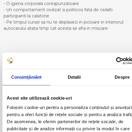
- O igiena corporala corespunzatoare
- Un comportament civilizat si politicos fata de ceilalti
participanti la calatorie
- Pe timpul cursei sa nu te deplasezi in picioare in interiorul
autocarului atata timp cat acesta se afla in miscare
Curse din Romania catre Lugo:
ACAS
LUGOJ
ADJUD
MAGLAVIT
Consimțământ
Detalii
Despre
AIUD
MEDGIDIA
ALBA IULIA
MEDIAS
ALESD
MIZIL
ALEXANDRIA
MOINESTI
Acest site utilizează cookie-uri
ARAD
MOTCA
Folosim cookie-uri pentru a personaliza conținutul și anunțuri
BACAU
NUSFALAU
pentru a oferi funcții de rețele sociale și pentru a analiza trafi
BAIA MARE
OLTENITA
De asemenea, le oferim partenerilor de rețele sociale, de
BAILE HERCULANE
ONESTI
BAILESTI
ORADEA
publicitate și de analize informații cu privire la modul în care