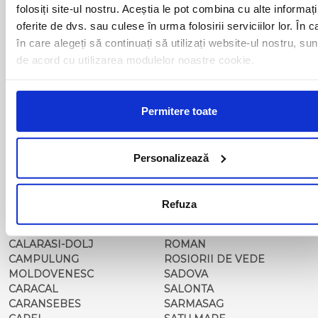
BALS-IS
ORSOVA
folosiți site-ul nostru. Aceștia le pot combina cu alte informați
BALS-OT
PASCANI
oferite de dvs. sau culese în urma folosirii serviciilor lor. În c
BARCA
PERICEI
în care alegeți să continuați să utilizați website-ul nostru, sun
BARLAD
PERISOR
de acord cu utilizarea modulelor noastre cookie.
BECHET
PETROSANI
BECLEAN
PIATRA NEAMT
BISTRET
PISCU VECHI
BISTRITA
PITESTI
Permitere toate
BLAJ
PLOIESTI
BOTOSANI
PODARI
BRAILA
POIANA MARE
Personalizează
BRASOV
RADOVAN
BUCURESTI AGENTIE
RAST
BUZAU
REGHIN
Refuza
CALAFAT
RESITA
CALARASI-CL
RM. VALCEA
CALARASI-DOLJ
ROMAN
CAMPULUNG
ROSIORII DE VEDE
MOLDOVENESC
SADOVA
CARACAL
SALONTA
CARANSEBES
SARMASAG