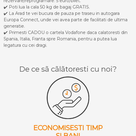
rezervare/reprogramare: 5 euro/bilet.
✔️ Poti lua la cala 50 kg de bagaj GRATIS.
✔️ La Arad te vei bucura de pauza pe traseu in autogara
Europa Connect, unde vei avea parte de facilitati de ultima
generatie.
✔️ Primesti CADOU o cartela Vodafone daca calatoresti din
Spania, Italia, Franta spre Romania, pentru a putea lua
legatura cu cei dragi.
De ce sã cãlãtoresti cu noi?
ECONOMISESTI TIMP
SI BANI