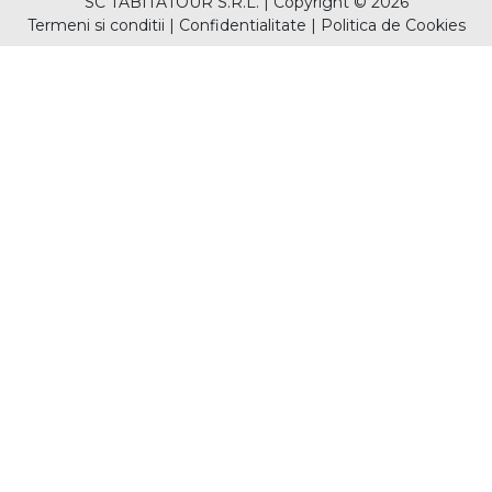
SC TABITATOUR S.R.L.
|
Copyright © 2026
Termeni si conditii
|
Confidentialitate
|
Politica de Cookies