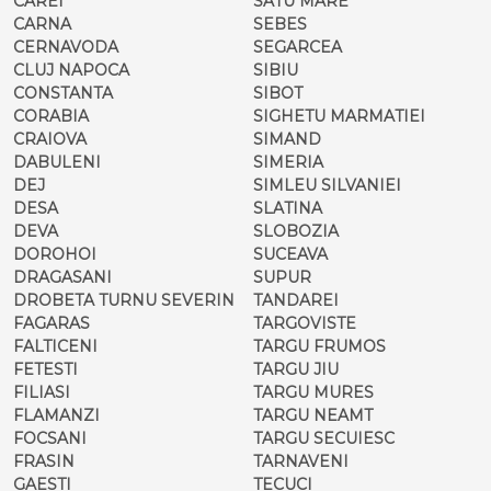
CAREI
SATU MARE
CARNA
SEBES
CERNAVODA
SEGARCEA
CLUJ NAPOCA
SIBIU
CONSTANTA
SIBOT
CORABIA
SIGHETU MARMATIEI
CRAIOVA
SIMAND
DABULENI
SIMERIA
DEJ
SIMLEU SILVANIEI
DESA
SLATINA
DEVA
SLOBOZIA
DOROHOI
SUCEAVA
DRAGASANI
SUPUR
DROBETA TURNU SEVERIN
TANDAREI
FAGARAS
TARGOVISTE
FALTICENI
TARGU FRUMOS
FETESTI
TARGU JIU
FILIASI
TARGU MURES
FLAMANZI
TARGU NEAMT
FOCSANI
TARGU SECUIESC
FRASIN
TARNAVENI
GAESTI
TECUCI