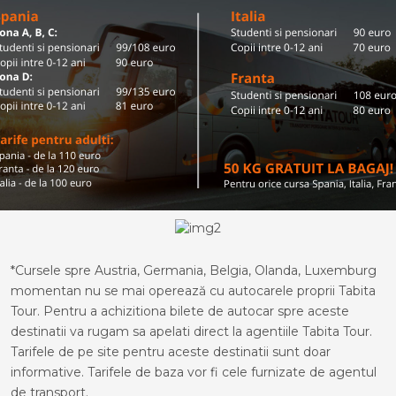
*Cursele spre Austria, Germania, Belgia, Olanda, Luxemburg
momentan nu se mai operează cu autocarele proprii Tabita
Tour. Pentru a achizitiona bilete de autocar spre aceste
destinatii va rugam sa apelati direct la agentiile Tabita Tour.
Tarifele de pe site pentru aceste destinatii sunt doar
informative. Tarifele de baza vor fi cele furnizate de agentul
de transport.